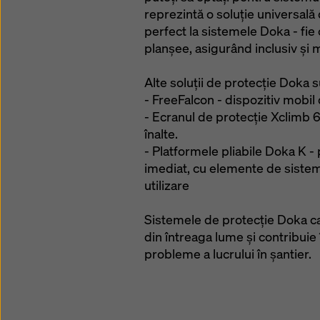
reprezintă o soluţie universală
perfect la sistemele Doka - fie
planşee, asigurând inclusiv și 
Alte soluții de protecție Doka s
- FreeFalcon - dispozitiv mobil 
- Ecranul de protecţie Xclimb 60
înalte.
- Platformele pliabile Doka K -
imediat, cu elemente de sistem
utilizare
Sistemele de protecție Doka car
din întreaga lume și contribuie
probleme a lucrului în șantier.