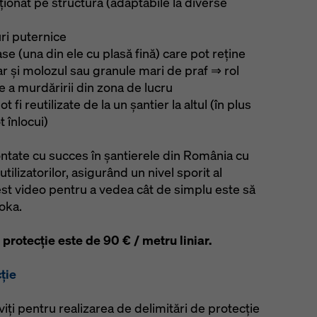
ționat pe structură (adaptabile la diverse
uri puternice
se (una din ele cu plasă fină) care pot reține
iar și molozul sau granule mari de praf ⇒ rol
e a murdăririi din zona de lucru
 fi reutilizate de la un șantier la altul (în plus
 înlocui)
ontate cu succes în șantierele din România cu
tilizatorilor, asigurând un nivel sporit al
cest video pentru a vedea cât de simplu este să
oka.
protecție este de 90 € / metru liniar.
ţie
iți pentru realizarea de delimitări de protecţie