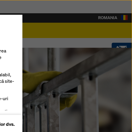
ROMANIA
rieră
rea
e
CONTACT
labil,
SOFTWARE
că site-
oka
e-uri
SHOP
zați
lor dvs.
 pe