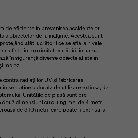
m de eficiente în prevenirea accidentelor
 a obiectelor de la înălțime. Acestea sunt
protejând atât lucrătorii ce se află la nivele
le aflate în proximitatea clădirii în lucru.
ază în siguranță diverse obiecte aflate în
și moloz.
e contra radiațiilor UV și fabricarea
iu se obține o durată de utilizare extinsă, dar
istemului. Unitățile de plasă sunt pre-
în două dimensiuni cu o lungime: de 4 metri
roasă de 3,10 metri, care poate fi extinsă la