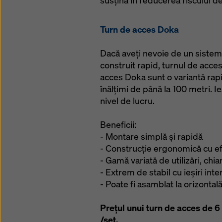
susțină în reducerea riscului de
Turn de acces Doka
Dacă aveți nevoie de un sistem 
construit rapid, turnul de acces
acces Doka sunt o variantă rapi
înălțimi de până la 100 metri. I
nivel de lucru.
Beneficii:
- Montare simplă și rapidă
- Construcție ergonomică cu efi
- Gamă variată de utilizări, chiar
- Extrem de stabil cu ieșiri int
- Poate fi asamblat la orizontală
Prețul unui turn de acces de 6 
/set.