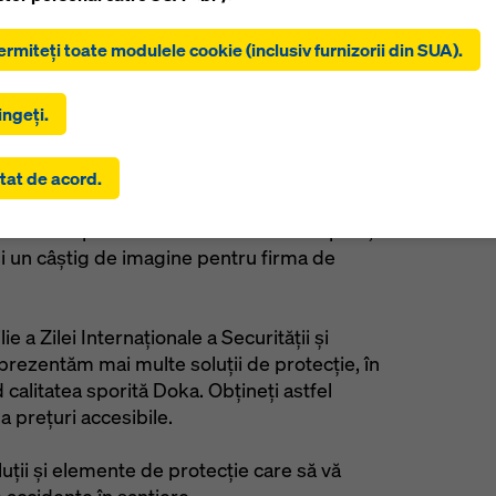
lic pe ‘Permiteți toate cookie-urile (inclusiv furnizorii din SUA)’,
ermiteți toate modulele cookie (inclusiv furnizorii din SUA).
 cu instalarea și utilizarea tuturor cookie-urilor. Făcând clic pe ‘
 cele selectate’, sunteți de acord cu cookie-urile selectate de
oastră prin intermediul casetelor de selectare. Acest lucru poa
ngeți.
și transferul de date către țări terțe, cum ar fi SUA. În măsura în c
 alese de dumneavoastră includ și furnizori care transferă date în 
Cont
er este o preocupare constantă. Soluțiile de
tat de acord.
nde nu există o decizie de adecvare conform Art. 45 GDPR și nici
e avantaje precum: reducerea riscului de
i adecvate conform Art. 46 GDPR, consimțământul dumneavoastr
tă datorată proceselor de muncă mai rapide,
și asupra acestora. Există riscul ca datele dumneavoastră astfel
ate să fie accesibile autorităților din aceste țări terțe în scopuri d
 şi un câștig de imagine pentru firma de
și supraveghere și să nu existe căi de atac eficiente împotriva ac
uteți refuza toate cookie-urile care necesită consimțământ făcân
ză’ sau puteți ajusta setările cookie-urilor făcând clic pe
Setări c
ie a Zilei Internaționale a Securității și
l acestui site web și utilizând casetele de selectare corespunzăt
prezentăm mai multe soluții de protecție, în
retrage consimțământul în orice moment, fără motiv, cu efect pen
 calitatea sporită Doka. Obțineți astfel
făcând clic, de exemplu, pe
Setările cookie
la sfârșitul acestui sit
a prețuri accesibile.
mai multe informații despre cookie-urile noastre, consultați
polit
de confidențialitate
. Vă oferim, de asemenea, posibilitatea de a 
ții și elemente de protecție care să vă
rile (Setări avansate pentru cookie-uri).