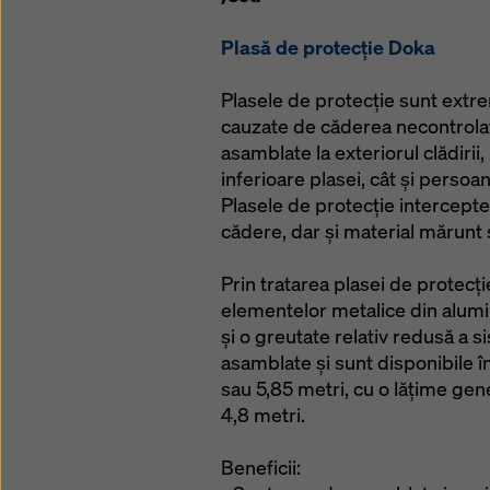
Plasă de protecție Doka
Plasele de protecție sunt extre
cauzate de căderea necontrolată
asamblate la exteriorul clădirii, 
inferioare plasei, cât și persoane
Plasele de protecție intercepte
cădere, dar și material mărunt 
Prin tratarea plasei de protecți
elementelor metalice din alumin
și o greutate relativ redusă a s
asamblate și sunt disponibile 
sau 5,85 metri, cu o lățime gene
4,8 metri.
Beneficii: