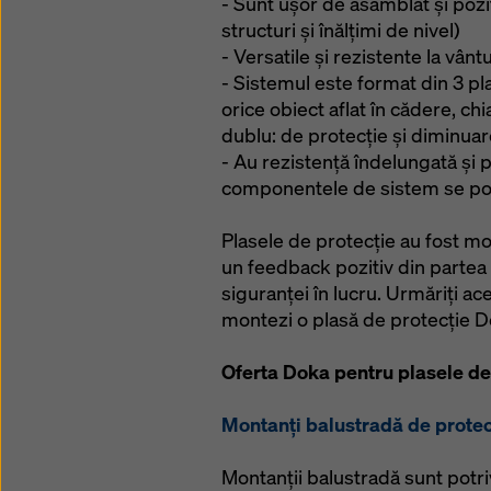
- Sunt ușor de asamblat și pozi
structuri și înălțimi de nivel)
- Versatile și rezistente la vânt
- Sistemul este format din 3 pla
orice obiect aflat în cădere, ch
dublu: de protecție și diminuar
- Au rezistență îndelungată și pot
componentele de sistem se pot
Plasele de protecție au fost m
un feedback pozitiv din partea u
siguranței în lucru. Urmăriți a
montezi o plasă de protecție D
Oferta Doka pentru plasele de 
Montanţi balustradă de protec
Montanții balustradă sunt potriv