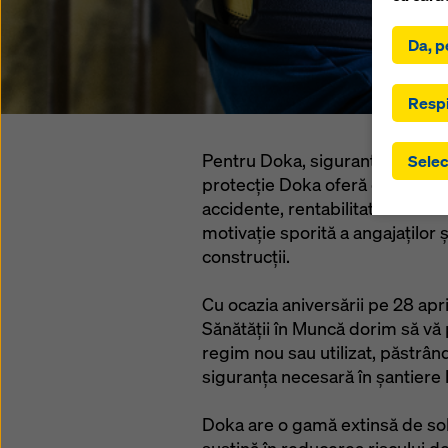
Făcând c
Da, p
de acord
acord cu
dumneav
Respi
implica 
setările
Pentru Doka, siguranța în șanti
Selec
terțe, u
protecție Doka oferă o serie d
garanți
accidente, rentabilitate ridica
extinde 
transfer
motivație sporită a angajaților
control 
construcții.
acces. P
pe ‘Refu
Cu ocazia aniversării pe 28 april
sfârșitu
Sănătății în Muncă dorim să vă 
puteți 
regim nou sau utilizat, păstrând
viitor, 
siguranța necesară în șantiere l
Pentru 
noastră 
Doka are o gamă extinsă de solu
cookie-u