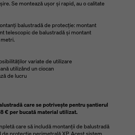
șire. Se montează ușor și rapid, au o calitate
ontanți balustradă de protecţie: montant
nt telescopic de balustradă și montant
 metri.
sibilităților variate de utilizare
pană utilizând un ciocan
ază de lucru
lustradă care se potrivește pentru șantierul
18 € per bucată material utilizat.
mpletă care să includă montanții de balustradă
l de protecție perimetrală XP. Acest sistem