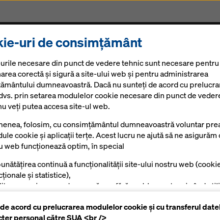
ie-uri de consimțământ
Produse și Servicii
Soluții Digitale
Noutăți
Ca
urile necesare din punct de vedere tehnic sunt necesare pentru
area corectă și sigură a site-ului web și pentru administrarea
ământului dumneavoastră. Dacă nu sunteți de acord cu prelucra
 dvs. prin setarea modulelor cookie necesare din punct de veder
nu veți putea accesa site-ul web.
enea, folosim, cu consimțământul dumneavoastră voluntar prea
ule cookie și aplicații terțe. Acest lucru ne ajută să ne asigurăm 
 în șantier cu D
ru web funcționează optim, în special
unătățirea continuă a funcționalității site-ului nostru web (cooki
ționale și statistice),
ilitarea unui proces de cumpărare fără probleme atunci când utili
azinul online Doka (module cookie funcționale și statistice),
 de acord cu prelucrarea modulelor cookie și cu transferul date
tru a afișa reclame potrivite pentru dumneavoastră ca utilizator
cter personal către SUA <br />
mite platforme (cookie-uri de marketing).