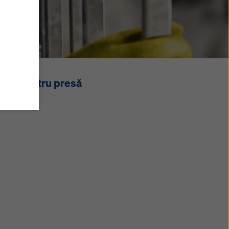
 sunteți
Sunt de
te
are
țări
act pentru presă
ă se
e
estui
d clic
ookie
la
oare. Vă
tru
e web.
ica
selecta