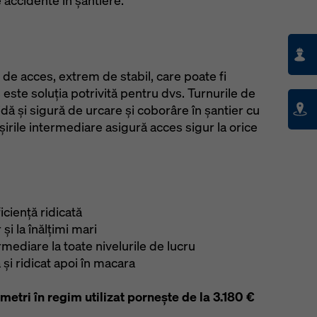
 accidente în șantiere.
de acces, extrem de stabil, care poate fi
 este soluția potrivită pentru dvs. Turnurile de
dă și sigură de urcare și coborâre în șantier cu
eșirile intermediare asigură acces sigur la orice
ciență ridicată
 și la înălțimi mari
ermediare la toate nivelurile de lucru
 și ridicat apoi în macara
metri în regim utilizat pornește de la 3.180 €