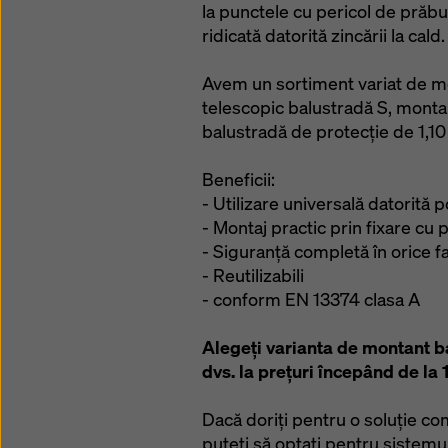
la punctele cu pericol de prăbu
ridicată datorită zincării la cald.
Avem un sortiment variat de m
telescopic balustradă S, monta
balustradă de protecţie de 1,10
Beneficii:
- Utilizare universală datorită po
- Montaj practic prin fixare cu 
- Siguranță completă în orice f
- Reutilizabili
- conform EN 13374 clasa A
Alegeți varianta de montant ba
dvs. la prețuri începând de la 
Dacă doriți pentru o soluție co
puteți să optați pentru sistemu