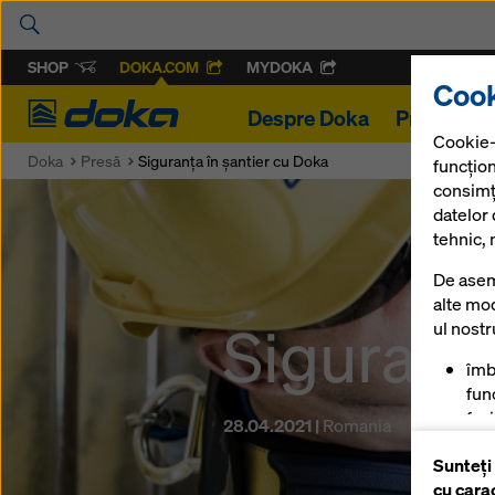
SHOP
DOKA.COM
MYDOKA
Cook
Doka
Despre Doka
Proiecte
Cookie-
Doka
Presă
Siguranța în șantier cu Doka
funcțion
consimț
datelor
tehnic, 
De asem
alte mod
Siguranța
ul nost
îmb
func
fac
28.04.2021 |
Romania
mag
Sunteți
pen
cu cara
anu