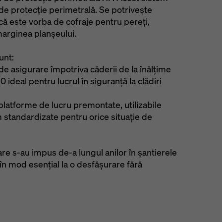
 de protecție perimetrală. Se potriveşte
 că este vorba de cofraje pentru pereţi,
marginea planşeului.
unt:
de asigurare împotriva căderii de la înălțime
 ideal pentru lucrul în siguranță la clădiri
 platforme de lucru premontate, utilizabile
 standardizate pentru orice situație de
e s-au impus de-a lungul anilor în șantierele
 în mod esențial la o desfășurare fără