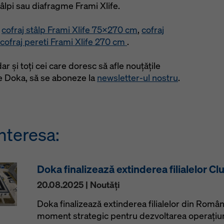
âlpi sau diafragme Frami Xlife.
u
cofraj stâlp Frami Xlife 75x270 cm
,
cofraj
cofraj pereti Frami Xlife 270 cm
.
 dar și toți cei care doresc să afle nouțățile
e Doka, să se aboneze la
newsletter-ul nostru
.
nteresa:
Doka finalizează extinderea filialelor Clu
20.08.2025 | Noutăţi
Doka finalizează extinderea filialelor din Român
moment strategic pentru dezvoltarea operațiuni