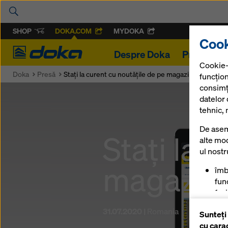
SHOP
DOKA.COM
MYDOKA
Cook
Doka
Despre Doka
Proiecte
Cookie-
Doka
Presă
Stați la curent cu noutățile de pe magazinul online D
funcțion
consimț
datelor
tehnic, 
De asem
Stați la 
alte mod
ul nost
magazinu
îmb
func
fac
mag
31.07.2020 |
Romania
Sunteți
pen
cu cara
anu