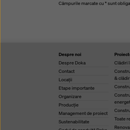
Câmpurile marcate cu * sunt obligat
Despre noi
Proiect
Despre Doka
Clădiri 
Contact
Constru
& clădi
Locaţii
Constru
Etape importante
Constru
Organizare
energet
Producţie
Constru
Management de proiect
Toate r
Sustenabilitate
Renova