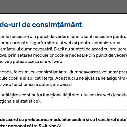
ie-uri de consimțământ
Produse și Servicii
Soluții Digitale
Noutăți
Ca
urile necesare din punct de vedere tehnic sunt necesare pentru
oka
area corectă și sigură a site-ului web și pentru administrarea
ământului dumneavoastră. Dacă nu sunteți de acord cu prelucra
 dvs. prin setarea modulelor cookie necesare din punct de veder
nu veți putea accesa site-ul web.
enea, folosim, cu consimțământul dumneavoastră voluntar prea
curent cu noutățil
ule cookie și aplicații terțe. Acest lucru ne ajută să ne asigurăm 
ru web funcționează optim, în special
l online Doka
unătățirea continuă a funcționalității site-ului nostru web (cooki
ționale și statistice),
ilitarea unui proces de cumpărare fără probleme atunci când utili
azinul online Doka (module cookie funcționale și statistice),
 de acord cu prelucrarea modulelor cookie și cu transferul date
tru a afișa reclame potrivite pentru dumneavoastră ca utilizator
cter personal către SUA <br />
mite platforme (cookie-uri de marketing).