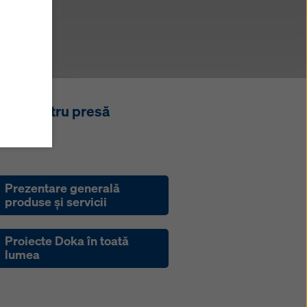
 sunteți
Sunt de
te
are
țări
act pentru presă
ă se
e
estui
Prezentare generală
d clic
produse şi servicii
ookie
la
oare. Vă
tru
Proiecte Doka în toată
e web.
lumea
ica
selecta