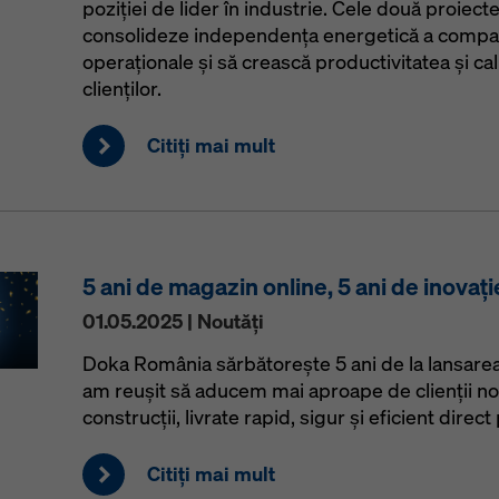
poziției de lider în industrie. Cele două proiec
consolideze independența energetică a companie
operaționale și să crească productivitatea și cali
clienților.
Citiţi mai mult
5 ani de magazin online, 5 ani de inovați
01.05.2025 | Noutăţi
Doka România sărbătorește 5 ani de la lansarea 
am reușit să aducem mai aproape de clienții no
construcții, livrate rapid, sigur și eficient direc
Citiţi mai mult