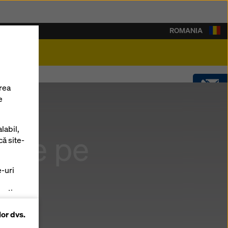
ROMANIA
rieră
rea
e
CONTACT
labil,
e de pe
SOFTWARE
că site-
e-uri
SHOP
zați
lor dvs.
 pe