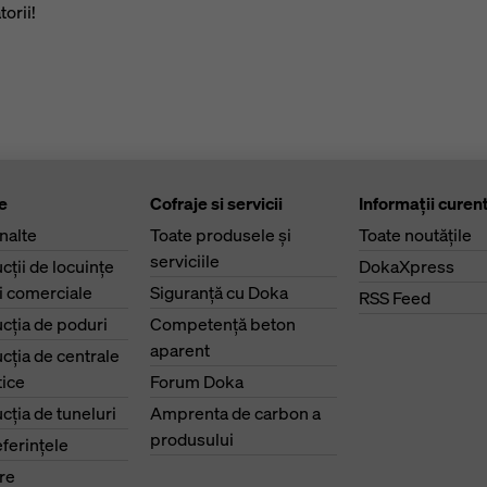
orii!
e
Cofraje si servicii
Informaţii curen
înalte
Toate produsele şi
Toate noutăţile
serviciile
cţii de locuinţe
DokaXpress
ri comerciale
Siguranţă cu Doka
RSS Feed
cţia de poduri
Competenţă beton
aparent
cţia de centrale
ice
Forum Doka
cţia de tuneluri
Amprenta de carbon a
produsului
eferinţele
re