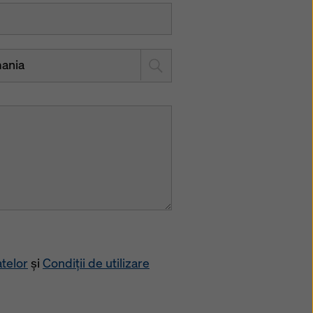
ania
telor
și
Condiții de utilizare