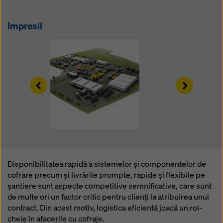
Puteți refuza toate cookie-urile care necesită
consimțământ făcând clic pe ‘Refuză’ sau puteți ajusta
Impresii
setările cookie-urilor făcând clic pe
Setări cookie
la
sfârșitul acestui site web și utilizând casetele de
selectare corespunzătoare. Vă puteți retrage
consimțământul în orice moment, fără motiv, cu efect
pentru viitor, făcând clic, de exemplu, pe
Setările
cookie
la sfârșitul acestui site web.
Left
Right
Pentru mai multe informații despre cookie-urile
noastre, consultați
politica noastră de confidențialitate
.
Vă oferim, de asemenea, posibilitatea de a selecta
cookie-urile (Setări avansate pentru cookie-uri).
Disponibilitatea rapidă a sistemelor și componentelor de
cofrare precum și livrările prompte, rapide și flexibile pe
șantiere sunt aspecte competitive semnificative, care sunt
de multe ori un factor critic pentru clienți la atribuirea unui
contract. Din acest motiv, logistica eficientă joacă un rol-
cheie în afacerile cu cofraje.