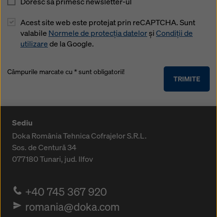
Doresc sa primesc newsletter-ul
Acest site web este protejat prin reCAPTCHA. Sunt
valabile
Normele de protecția datelor
și
Condiții de
utilizare
de la Google.
Câmpurile marcate cu * sunt obligatorii!
TRIMITE
Sediu
Doka România Tehnica Cofrajelor S.R.L.
Sos. de Centură 34
077180
Tunari, jud. Ilfov
+40 745 367 920
romania@doka.com