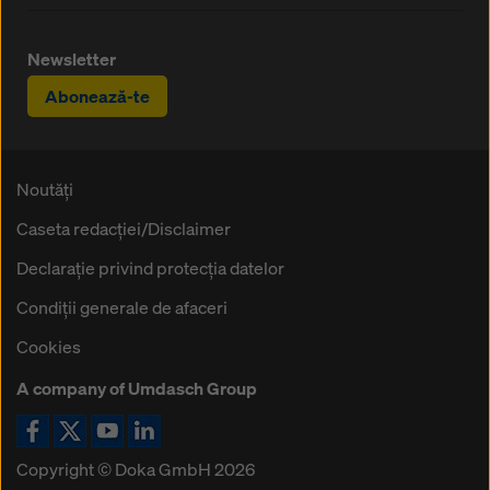
Newsletter
Abonează-te
Noutăți
Caseta redacţiei/Disclaimer
Declaraţie privind protecţia datelor
Condiţii generale de afaceri
Cookies
A company of Umdasch Group
Icoană Facebook
Icoană X
Icoană YouTube
Icoană LinkedIn
Copyright © Doka GmbH 2026