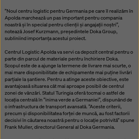
”Noul centru logistic pentru Germania pe care îl realizăm în
Apolda marchează un pas important pentru compania
noastră și în special pentru clienții și angajații noștri”,
notează Josef Kurzmann, președintele Doka Group,
subliniind importanța acestui proiect.
Centrul Logistic Apolda va servi ca depozit central pentru o
parte din parcul de materiale pentru închiriere Doka.
Scopul este de a ajunge la termene de livrare mai scurte, o
mai mare disponibilitate de echipamente mai puține livrări
parțiale la șantiere. Pentru a atinge aceste obiective, este
avantajoasă situarea cât mai aproape posibil de centrul
zonei de vânzări. Statul Turingia oferă tocmai o astfel de
locația centrală în ”inima verde a Germaniei”, dispunând de
o infrastructura de transport avansată. ”Aceste criterii,
precum și disponibilitatea forței de muncă, au fost factorii
decisivi în căutarea noastră pentru o locație potrivită” spune
Frank Muller, directorul General al Doka Germania.