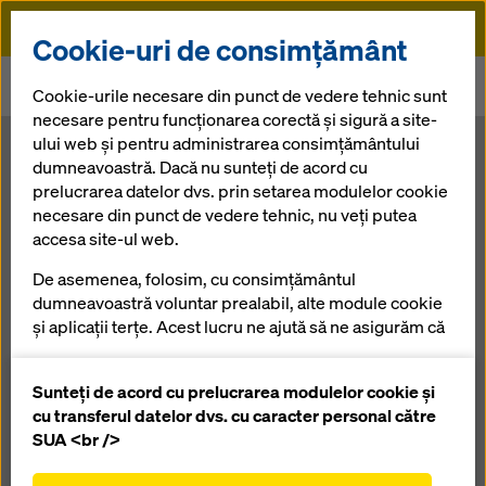
Doka
Cookie-uri de consimțământ
Doka
Presă
Cookie-urile necesare din punct de vedere tehnic sunt
Doka pune piatra de temelie pentru un nou centru logistic
necesare pentru funcționarea corectă și sigură a site-
ului web și pentru administrarea consimțământului
Doka pune
dumneavoastră. Dacă nu sunteți de acord cu
prelucrarea datelor dvs. prin setarea modulelor cookie
necesare din punct de vedere tehnic, nu veți putea
piatra de
accesa site-ul web.
temelie pentru
De asemenea, folosim, cu consimțământul
dumneavoastră voluntar prealabil, alte module cookie
și aplicații terțe. Acest lucru ne ajută să ne asigurăm că
un nou centru
site-ul nostru web funcționează optim, în special
îmbunătățirea continuă a funcționalității site-ului
Sunteți de acord cu prelucrarea modulelor cookie și
logistic
nostru web (cookie-uri funcționale și statistice),
cu transferul datelor dvs. cu caracter personal către
facilitarea unui proces de cumpărare fără
SUA <br />
probleme atunci când utilizați magazinul online
11.07.2013 |
Presă