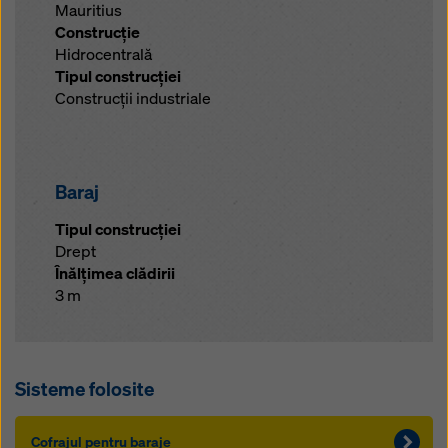
Mauritius
Construcţie
Hidrocentrală
Tipul construcţiei
Construcţii industriale
Baraj
Tipul construcției
Drept
Înălţimea clădirii
3 m
Sisteme folosite
Cofrajul pentru baraje