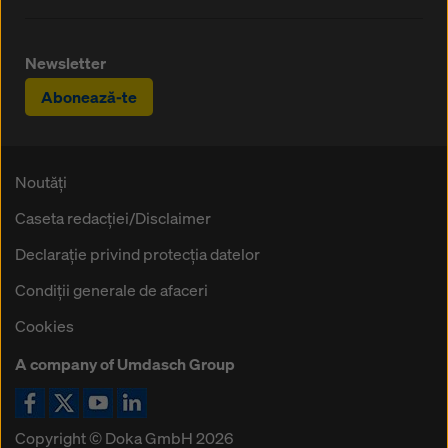
Newsletter
Abonează-te
Noutăți
Caseta redacţiei/Disclaimer
Declaraţie privind protecţia datelor
Condiţii generale de afaceri
Cookies
A company of Umdasch Group
Icoană Facebook
Icoană X
Icoană YouTube
Icoană LinkedIn
Copyright © Doka GmbH 2026