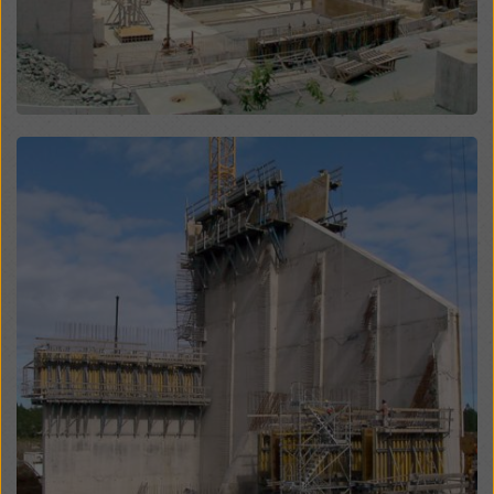
Puteți refuza toate cookie-urile care necesită
consimțământ făcând clic pe ‘Refuză’ sau puteți ajusta
setările cookie-urilor făcând clic pe
Setări cookie
la
sfârșitul acestui site web și utilizând casetele de
selectare corespunzătoare. Vă puteți retrage
consimțământul în orice moment, fără motiv, cu efect
Open
pentru viitor, făcând clic, de exemplu, pe
Setările
cookie
la sfârșitul acestui site web.
Pentru mai multe informații despre cookie-urile
noastre, consultați
politica noastră de confidențialitate
.
Vă oferim, de asemenea, posibilitatea de a selecta
cookie-urile (Setări avansate pentru cookie-uri).