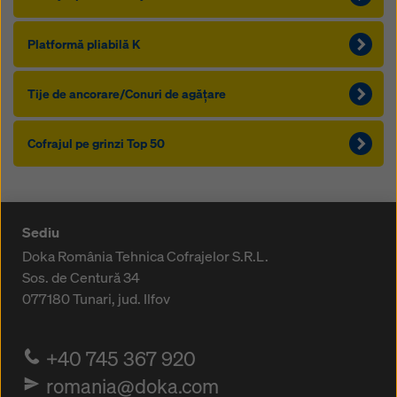
Platformă pliabilă K
Tije de ancorare/Conuri de agăţare
Cofrajul pe grinzi Top 50
Sediu
Doka România Tehnica Cofrajelor S.R.L.
Sos. de Centură 34
077180
Tunari, jud. Ilfov
+40 745 367 920
romania@doka.com