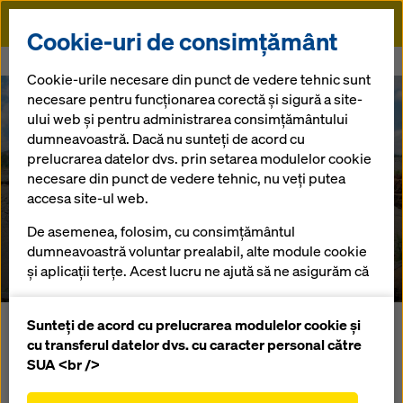
Doka
Cookie-uri de consimțământ
Doka
Referinţe
Barajul Midlands
Cookie-urile necesare din punct de vedere tehnic sunt
necesare pentru funcționarea corectă și sigură a site-
ului web și pentru administrarea consimțământului
dumneavoastră. Dacă nu sunteți de acord cu
prelucrarea datelor dvs. prin setarea modulelor cookie
necesare din punct de vedere tehnic, nu veți putea
accesa site-ul web.
Barajul Midlands
De asemenea, folosim, cu consimțământul
dumneavoastră voluntar prealabil, alte module cookie
Mauritius
și aplicații terțe. Acest lucru ne ajută să ne asigurăm că
site-ul nostru web funcționează optim, în special
îmbunătățirea continuă a funcționalității site-ului
Sunteți de acord cu prelucrarea modulelor cookie și
Barajul Midlands de pe Grand River South East este utilizat
nostru web (cookie-uri funcționale și statistice),
cu transferul datelor dvs. cu caracter personal către
pentru îmbunătăţirea alimentării cu apă menajeră,
facilitarea unui proces de cumpărare fără
SUA <br />
industrială, precum şi pentru irigarea câmpiei nordice a
probleme atunci când utilizați magazinul online
insulei.