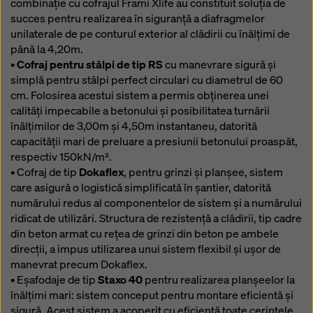
combinație cu cofrajul Frami Xlife au constituit soluția de
succes pentru realizarea în siguranță a diafragmelor
unilaterale de pe conturul exterior al clădirii cu înălțimi de
până la 4,20m.
•
Cofraj pentru stâlpi de tip RS
cu manevrare sigură şi
simplă pentru stâlpi perfect circulari cu diametrul de 60
cm. Folosirea acestui sistem a permis obținerea unei
calități impecabile a betonului și posibilitatea turnării
înălțimilor de 3,00m și 4,50m instantaneu, datorită
capacității mari de preluare a presiunii betonului proaspăt,
respectiv 150kN/m².
• Cofraj de tip
Dokaflex
, pentru grinzi și planșee, sistem
care asigură o logistică simplificată în șantier, datorită
numărului redus al componentelor de sistem și a numărului
ridicat de utilizări. Structura de rezistență a clădirii, tip cadre
din beton armat cu rețea de grinzi din beton pe ambele
direcții, a impus utilizarea unui sistem flexibil și ușor de
manevrat precum Dokaflex.
• Eșafodaje de tip
Staxo 40
pentru realizarea planșeelor la
înălțimi mari: sistem conceput pentru montare eficientă şi
sigură. Acest sistem a acoperit cu eficiență toate cerințele