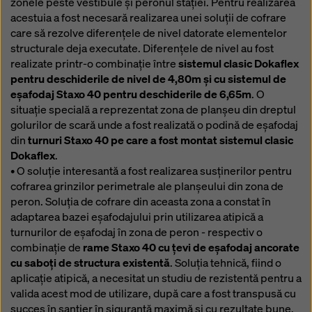
zonele peste vestibule și peronul stației. Pentru realizarea
acestuia a fost necesară realizarea unei soluții de cofrare
care să rezolve diferențele de nivel datorate elementelor
structurale deja executate. Diferențele de nivel au fost
realizate printr-o combinație între
sistemul clasic Dokaflex
pentru deschiderile de nivel de 4,80m și cu sistemul de
eșafodaj Staxo 40 pentru deschiderile de 6,65m
. O
situație specială a reprezentat zona de planșeu din dreptul
golurilor de scară unde a fost realizată o podină de eșafodaj
din
turnuri Staxo 40 pe care a fost montat sistemul clasic
Dokaflex
.
• O soluție interesantă a fost realizarea susținerilor pentru
cofrarea grinzilor perimetrale ale planșeului din zona de
peron. Soluția de cofrare din aceasta zona a constat în
adaptarea bazei eșafodajului prin utilizarea atipică a
turnurilor de eșafodaj în zona de peron - respectiv o
combinație de
rame Staxo 40 cu țevi de eșafodaj ancorate
cu saboți de structura existentă
. Soluția tehnică, fiind o
aplicație atipică, a necesitat un studiu de rezistentă pentru a
valida acest mod de utilizare, după care a fost transpusă cu
succes în șantier în siguranță maximă și cu rezultate bune.