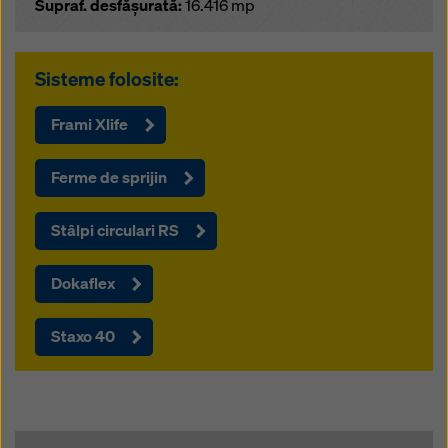
Supraf. desfășurată:
16.416 mp
Sisteme folosite:
Frami Xlife
Ferme de sprijin
Stâlpi circulari RS
Dokaflex
Staxo 40