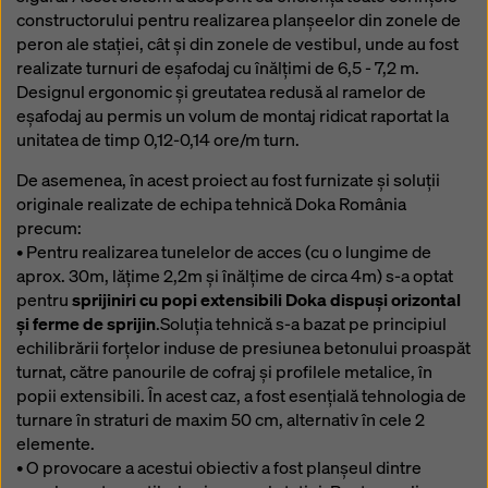
constructorului pentru realizarea planșeelor din zonele de
peron ale stației, cât și din zonele de vestibul, unde au fost
realizate turnuri de eșafodaj cu înălțimi de 6,5 - 7,2 m.
Designul ergonomic și greutatea redusă al ramelor de
eșafodaj au permis un volum de montaj ridicat raportat la
unitatea de timp 0,12-0,14 ore/m turn.
De asemenea, în acest proiect au fost furnizate și soluții
originale realizate de echipa tehnică Doka România
precum:
• Pentru realizarea tunelelor de acces (cu o lungime de
aprox. 30m, lățime 2,2m și înălțime de circa 4m) s-a optat
pentru
sprijiniri cu popi extensibili Doka dispuși orizontal
și ferme de sprijin
.Soluția tehnică s-a bazat pe principiul
echilibrării forțelor induse de presiunea betonului proaspăt
turnat, către panourile de cofraj și profilele metalice, în
popii extensibili. În acest caz, a fost esențială tehnologia de
turnare în straturi de maxim 50 cm, alternativ în cele 2
elemente.
• O provocare a acestui obiectiv a fost planșeul dintre