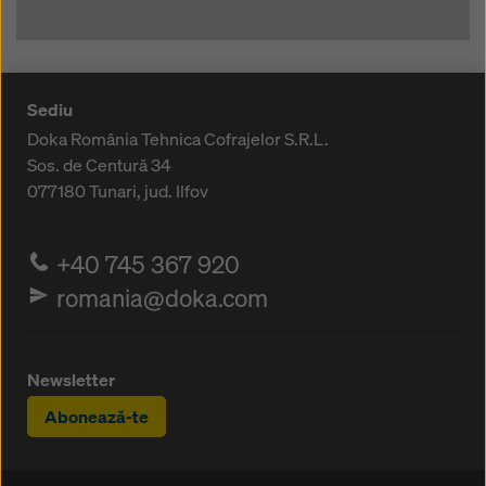
Sediu
Doka România Tehnica Cofrajelor S.R.L.
Sos. de Centură 34
077180
Tunari, jud. Ilfov
+40 745 367 920
romania@doka.com
Newsletter
Abonează-te