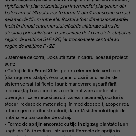
rigidizate în plan orizontal prin intermediul planșeelor din
beton armat. Structura este formată din 4 tronsoane cu rost
seismic de 15 cm între ele. Rostul a fost dimensionat astfel
încât în timpul cutremurului clădirile alăturate să nu fie
afectate prin coliziune. Tronsoanele de la capetele stației au
regim de înălțime S+P+2E, iar tronsoanele centrale au
regim de înălțime P+2E.
Sistemele de cofraj Doka utilizate în cadrul acestui proiect
sunt:
• Cofraj de tip
Frami Xlife
, pentru elementele verticale
(diafragme si stâlpi). Avantajele folosirii unui astfel de
sistem versatil și flexibil sunt: manevrare ușoară fără
macara (fapt ce a condus la o eficientizare a celorlalte
operațiuni care necesitau utilizarea macaralei), costuri și
stocuri reduse de materiale și în mod deosebit, acoperirea
tuturor geometrilor structurii, datorită sistemului logic de
îmbinare a panourilor de cofraj.
•
Ferme de sprijin ancorate cu tije în zig zag
plantate la un
unghi de 45° în radierul structurii. Fermele de sprijin în