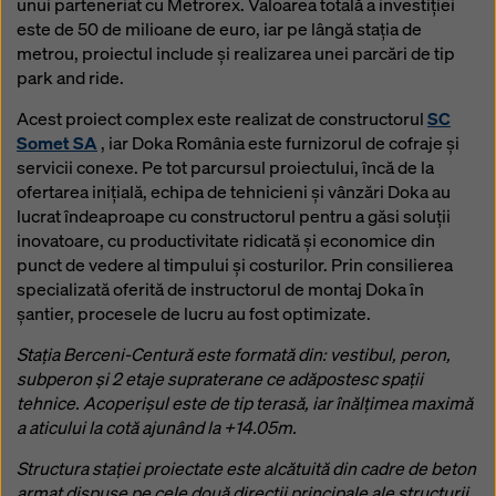
unui parteneriat cu Metrorex. Valoarea totală a investiției
Puteți refuza toate cookie-urile care necesită
este de 50 de milioane de euro, iar pe lângă stația de
consimțământ făcând clic pe ‘Refuză’ sau puteți ajusta
metrou, proiectul include şi realizarea unei parcări de tip
setările cookie-urilor făcând clic pe
Setări cookie
la
park and ride.
sfârșitul acestui site web și utilizând casetele de
selectare corespunzătoare. Vă puteți retrage
Acest proiect complex este realizat de constructorul
SC
consimțământul în orice moment, fără motiv, cu efect
Somet SA
, iar Doka România este furnizorul de cofraje și
pentru viitor, făcând clic, de exemplu, pe
Setările
servicii conexe. Pe tot parcursul proiectului, încă de la
cookie
la sfârșitul acestui site web.
ofertarea inițială, echipa de tehnicieni și vânzări Doka au
lucrat îndeaproape cu constructorul pentru a găsi soluții
Pentru mai multe informații despre cookie-urile
inovatoare, cu productivitate ridicată și economice din
noastre, consultați
politica noastră de confidențialitate
.
punct de vedere al timpului și costurilor. Prin consilierea
Vă oferim, de asemenea, posibilitatea de a selecta
specializată oferită de instructorul de montaj Doka în
cookie-urile (Setări avansate pentru cookie-uri).
șantier, procesele de lucru au fost optimizate.
Stația Berceni-Centură este formată din: vestibul, peron,
subperon și 2 etaje supraterane ce adăpostesc spații
tehnice. Acoperișul este de tip terasă, iar înălțimea maximă
a aticului la cotă ajunând la +14.05m.
Structura stației proiectate este alcătuită din cadre de beton
armat dispuse pe cele două direcții principale ale structurii,