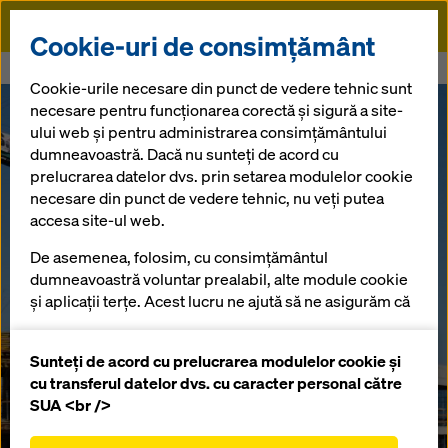
Doka
Cookie-uri de consimțământ
Doka
Statia de metrou Tudor Arghezi
Cookie-urile necesare din punct de vedere tehnic sunt
necesare pentru funcționarea corectă și sigură a site-
ului web și pentru administrarea consimțământului
dumneavoastră. Dacă nu sunteți de acord cu
prelucrarea datelor dvs. prin setarea modulelor cookie
necesare din punct de vedere tehnic, nu veți putea
accesa site-ul web.
De asemenea, folosim, cu consimțământul
dumneavoastră voluntar prealabil, alte module cookie
și aplicații terțe. Acest lucru ne ajută să ne asigurăm că
site-ul nostru web funcționează optim, în special
îmbunătățirea continuă a funcționalității site-ului
Sunteți de acord cu prelucrarea modulelor cookie și
nostru web (cookie-uri funcționale și statistice),
cu transferul datelor dvs. cu caracter personal către
facilitarea unui proces de cumpărare fără
SUA <br />
probleme atunci când utilizați magazinul online