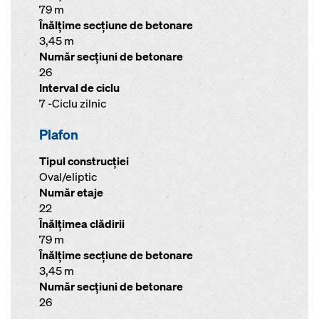
79 m
Înălţime secţiune de betonare
3,45 m
Număr secţiuni de betonare
26
Interval de ciclu
7 -Ciclu zilnic
Plafon
Tipul construcției
Oval/eliptic
Număr etaje
22
Înălţimea clădirii
79 m
Înălţime secţiune de betonare
3,45 m
Număr secţiuni de betonare
26