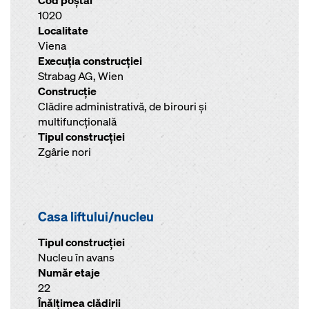
Cod poştal
1020
Localitate
Viena
Execuţia construcţiei
Strabag AG, Wien
Construcţie
Clădire administrativă, de birouri şi
multifuncţională
Tipul construcţiei
Zgârie nori
Casa liftului/nucleu
Tipul construcției
Nucleu în avans
Număr etaje
22
Înălţimea clădirii