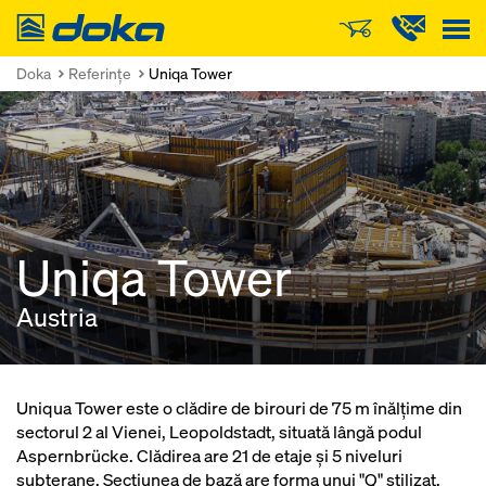
Doka
Doka
Referinţe
Uniqa Tower
Uniqa Tower
Austria
Uniqua Tower este o clădire de birouri de 75 m înălţime din
sectorul 2 al Vienei, Leopoldstadt, situată lângă podul
Aspernbrücke. Clădirea are 21 de etaje şi 5 niveluri
subterane. Secţiunea de bază are forma unui "Q" stilizat,