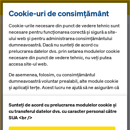
Doka
Cookie-uri de consimțământ
Doka
Cofraj
Cofraje Căţărătoare
Cofrajul căţărător MF240
Cookie-urile necesare din punct de vedere tehnic sunt
necesare pentru funcționarea corectă și sigură a site-
Înapoi la prezentare generală
ului web și pentru administrarea consimțământului
dumneavoastră. Dacă nu sunteți de acord cu
prelucrarea datelor dvs. prin setarea modulelor cookie
Cofrajul căţărător
necesare din punct de vedere tehnic, nu veți putea
accesa site-ul web.
MF240
De asemenea, folosim, cu consimțământul
dumneavoastră voluntar prealabil, alte module cookie
Cofrajul căţărător manevrabil cu macaraua pentru
și aplicații terțe. Acest lucru ne ajută să ne asigurăm că
construcţii de orice formă şi înălţime
site-ul nostru web funcționează optim, în special
îmbunătățirea continuă a funcționalității site-ului
Sunteți de acord cu prelucrarea modulelor cookie și
nostru web (cookie-uri funcționale și statistice),
cu transferul datelor dvs. cu caracter personal către
Prezentare generală
facilitarea unui proces de cumpărare fără
SUA <br />
probleme atunci când utilizați magazinul online
Manuale, Documente și Video