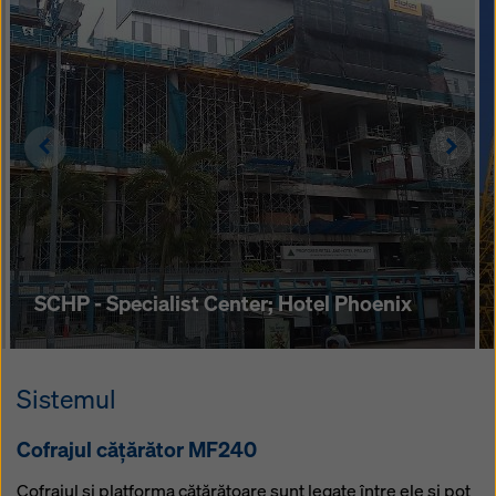
Left
Righ
SCHP - Specialist Center; Hotel Phoenix
Sistemul
Cofrajul căţărător MF240
Cofrajul şi platforma căţărătoare sunt legate între ele şi pot