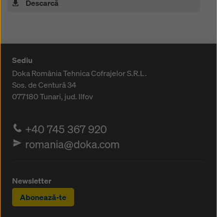
Descarcă
Sediu
Doka România Tehnica Cofrajelor S.R.L.
Sos. de Centură 34
077180
Tunari, jud. Ilfov
+40 745 367 920
romania@doka.com
Newsletter
Abonează-te