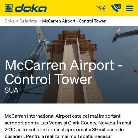
Doka
Doka
Referinţe
McCarren Airport - Control Tower
McCarren Airport -
Control Tower
SUA
McCarran International Airport este cel mai important
aeroport pentru Las Vegas şi Clark County, Nevada. În anul
2010 au trecut prin terminal aproximativ 39 milioane de
pasageri. Pentru a realiza mai mult spaţiu necesar