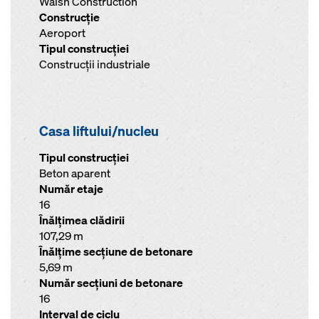
Walsh Construction
Construcţie
Aeroport
Tipul construcţiei
Construcţii industriale
Casa liftului/nucleu
Tipul construcției
Beton aparent
Număr etaje
16
Înălţimea clădirii
107,29 m
Înălţime secţiune de betonare
5,69 m
Număr secţiuni de betonare
16
Interval de ciclu