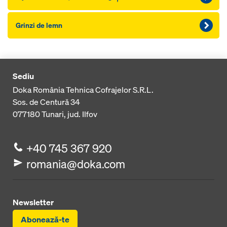
Grinzi de lemn
Sediu
Doka România Tehnica Cofrajelor S.R.L.
Sos. de Centură 34
077180
Tunari, jud. Ilfov
+40 745 367 920
romania@doka.com
Newsletter
Abonează-te