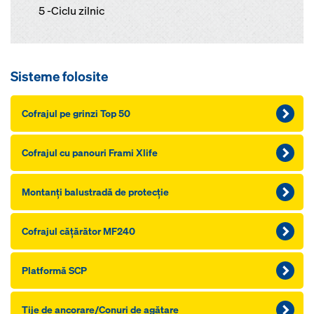
5 -Ciclu zilnic
Sisteme folosite
Cofrajul pe grinzi Top 50
Cofrajul cu panouri Frami Xlife
Montanţi balustradă de protecţie
Cofrajul căţărător MF240
Platformă SCP
Tije de ancorare/Conuri de agăţare