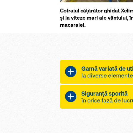
Cofrajul căţărător ghidat Xcli
şi la viteze mari ale vântului,
macaralei.
Gamă variată de uti
la diverse elemente
utilizare cu rol de
Siguranţă sporită
nucleele centrale al
în orice fază de luc
piloni şi faţade sa
protecţie prin co
mutare sigură chiar
modulare ale sist
ridicate ale vântul
accelerarea lucrări
constantă la clădir