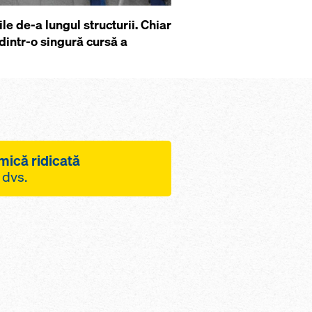
e de-a lungul structurii. Chiar
 dintr-o singură cursă a
mică ridicată
 dvs.
rea macaralei, prin
e urcare a sarcinilor
atforme
ului de lucru cu
ridicarea platformei
a cofrajului ca o