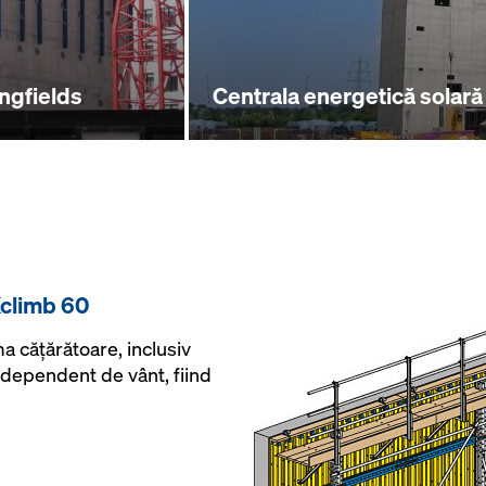
ngfields
Centrala energetică solară 
Xclimb 60
a căţărătoare, inclusiv
 independent de vânt, fiind