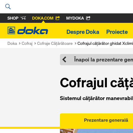
SHOP
DOKA.COM
MYDOKA
Doka
Despre Doka
Proiecte
Doka
Cofraj
Cofraje Căţărătoare
Cofrajul căţărător ghidat Xcli
Înapoi la prezentare ge
Cofrajul căţ
Sistemul căţărător manevrabi
Prezentare generală