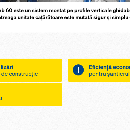
mb 60 este un sistem montat pe profile verticale ghidabil
 întreaga unitate căţărătoare este mutată sigur şi simplu
lizări
Eficienţă econo
 de construcţie
pentru şantierul
 cofraj pentru
reduce utiliza
e clădirilor înalte,
posibilitatea d
ru
u ca ecran de
utile de pe pl
mponentele
reducerea timp
 şi la viteze
emului
macaraua prin 
ui, prin conectarea
lor de finisare
căţărătoare şi 
e