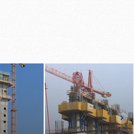
e
usă de utilizare a
l lucrului datorită
idare cu greutate
Righ