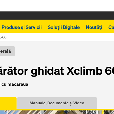
Produse și Servicii
Soluții Digitale
Noutăți
Ca
mb 60
nerală
ărător ghidat Xclimb 6
l cu macaraua
Manuale, Documente și Video