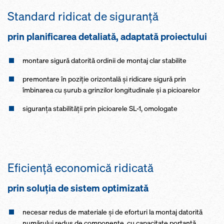
Standard ridicat de siguranţă
prin planificarea detaliată, adaptată proiectului
montare sigură datorită ordinii de montaj clar stabilite
premontare în poziţie orizontală şi ridicare sigură prin
îmbinarea cu şurub a grinzilor longitudinale şi a picioarelor
siguranţa stabilităţii prin picioarele SL-1, omologate
Eficienţă economică ridicată
prin soluţia de sistem optimizată
necesar redus de materiale şi de eforturi la montaj datorită
numărului redus de componente, cu capacitate portantă