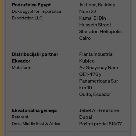
Podružnica Egypt
1st floor, Building
Num 22
Doka Egypt for Importation
Kamal El Din
Exportation LLC
Hussein Street
Sheraton Heliopolis
Cairo
Distribucijski partner
Planta Industrial
Ekvador
Kubiec
Av Guayanay Nam
Metalform
OE1-476 y
Panamericana Sur
km 10
Quito, Ecuador
Ekvatorialna gvineja
Jebel Ali Freezone
Dubai
Referent
Poštni predal
61407
Doka Middle East & Africa