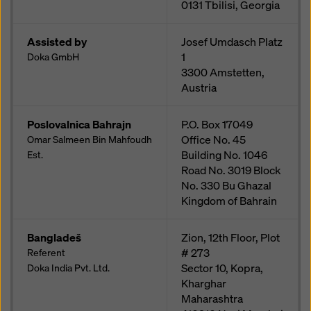
0131
Tbilisi, Georgia
Assisted by
Josef Umdasch Platz
1
Doka GmbH
3300
Amstetten,
Austria
Poslovalnica Bahrajn
P.O. Box 17049
Office No. 45
Omar Salmeen Bin Mahfoudh
Building No. 1046
Est.
Road No. 3019 Block
No. 330 Bu Ghazal
Kingdom of Bahrain
Bangladeš
Zion, 12th Floor, Plot
# 273
Referent
Sector 10, Kopra,
Doka India Pvt. Ltd.
Kharghar
Maharashtra