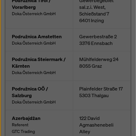
Podružnica Tirol /
Gewerbegebiet
Vorarlberg
sal.z.i. West,
Schießstand 7
Doka Österreich GmbH
6401
Inzing
Podružnica Amstetten
Gewerbestraße 2
3376
Ennsbach
Doka Österreich GmbH
Podružnica Steiermark /
Mühlfelderweg 24
Kärnten
8055
Graz
Doka Österreich GmbH
Podružnica OÖ /
Plainfelder Straße 17
Salzburg
5303
Thalgau
Doka Österreich GmbH
Azerbajdžan
122 David
Agmashenebeli
Referent
Alley
GTC Trading