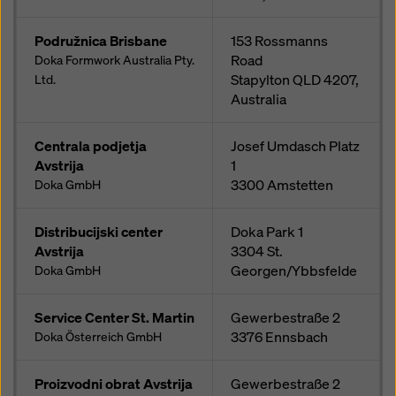
Podružnica Brisbane
153 Rossmanns
Road
Doka Formwork Australia Pty.
Stapylton QLD 4207,
Ltd.
Australia
Centrala podjetja
Josef Umdasch Platz
Avstrija
1
3300
Amstetten
Doka GmbH
Distribucijski center
Doka Park 1
Avstrija
3304
St.
Georgen/Ybbsfelde
Doka GmbH
Service Center St. Martin
Gewerbestraße 2
3376
Ennsbach
Doka Österreich GmbH
Proizvodni obrat Avstrija
Gewerbestraße 2