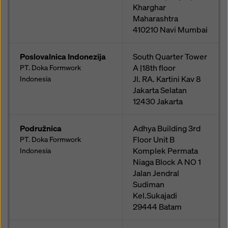
Kharghar
Maharashtra
410210
Navi Mumbai
Poslovalnica Indonezija
South Quarter Tower
A |18th floor
PT. Doka Formwork
Jl. RA. Kartini Kav 8
Indonesia
Jakarta Selatan
12430
Jakarta
Podružnica
Adhya Building 3rd
Floor Unit B
PT. Doka Formwork
Komplek Permata
Indonesia
Niaga Block A NO 1
Jalan Jendral
Sudiman
Kel.Sukajadi
29444
Batam