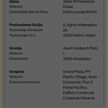
Gana
Jebel Ali Freezone
Dubai
Referent
Poštni predal
61407
Doka Middle East & Africa
Poslovalnica Grčija
5, Agiou Athanasiou
str.
Doka Hellas Formwork
15351
Pallini / Attiki
Technologies S.A.
Gruzija
Josef Umdasch Platz
1
Referent
3300
Amstetten
Doka GmbH
Gvajana
Grand Plaza, PH
Pacific Village, Área
Referent
Comercial, Piso 5
Doka Centroamérica
Punta Pacifica
Edificio Comercial
Ciudad de Panamá