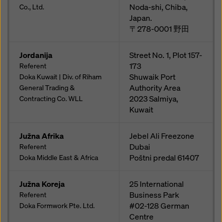
Noda-shi, Chiba,
Co., Ltd.
Japan.
〒278-0001
野田
Jordanija
Street No. 1, Plot 157-
173
Referent
Shuwaik Port
Doka Kuwait | Div. of Riham
Authority Area
General Trading &
2023
Salmiya,
Contracting Co. WLL
Kuwait
Južna Afrika
Jebel Ali Freezone
Dubai
Referent
Poštni predal
61407
Doka Middle East & Africa
Južna Koreja
25 International
Business Park
Referent
#02-128 German
Doka Formwork Pte. Ltd.
Centre