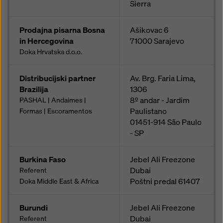
Sierra
Prodajna pisarna Bosna
Ašikovac 6
in Hercegovina
71000
Sarajevo
Doka Hrvatska d.o.o.
Distribucijski partner
Av. Brg. Faria Lima,
Brazilija
1306
8º andar - Jardim
PASHAL | Andaimes |
Paulistano
Formas | Escoramentos
01451-914
São Paulo
- SP
Burkina Faso
Jebel Ali Freezone
Dubai
Referent
Poštni predal
61407
Doka Middle East & Africa
Burundi
Jebel Ali Freezone
Dubai
Referent