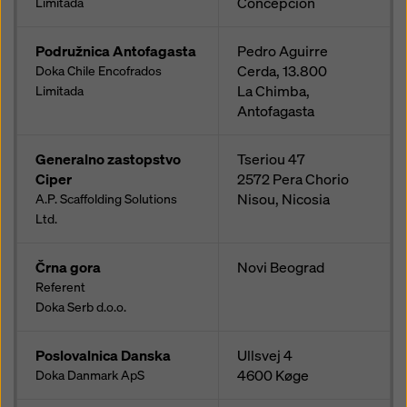
Concepción
Limitada
Podružnica Antofagasta
Pedro Aguirre
Cerda, 13.800
Doka Chile Encofrados
La Chimba,
Limitada
Antofagasta
Generalno zastopstvo
Tseriou 47
Ciper
2572
Pera Chorio
Nisou, Nicosia
A.P. Scaffolding Solutions
Ltd.
Črna gora
Novi Beograd
Referent
Doka Serb d.o.o.
Poslovalnica Danska
Ullsvej 4
4600
Køge
Doka Danmark ApS