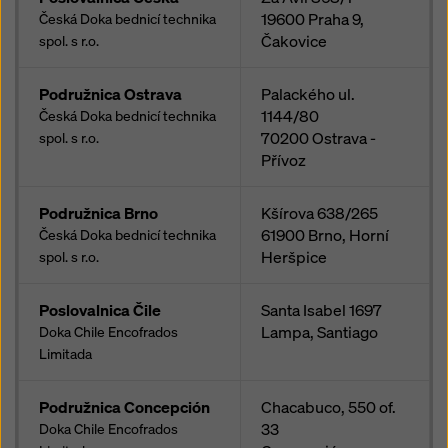
19600
Praha 9,
Česká Doka bednicí technika
Čakovice
spol. s r.o.
Podružnica Ostrava
Palackého ul.
1144/80
Česká Doka bednicí technika
70200
Ostrava -
spol. s r.o.
Přívoz
Podružnica Brno
Kšírova 638/265
61900
Brno, Horní
Česká Doka bednicí technika
Heršpice
spol. s r.o.
Poslovalnica Čile
Santa Isabel 1697
Lampa, Santiago
Doka Chile Encofrados
Limitada
Podružnica Concepción
Chacabuco, 550 of.
33
Doka Chile Encofrados