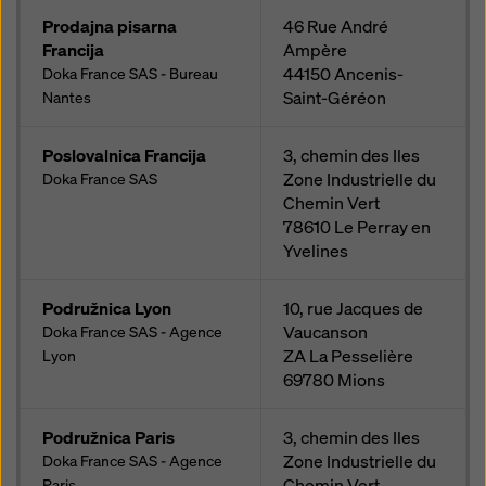
Prodajna pisarna
46 Rue André
Francija
Ampère
44150
Ancenis-
Doka France SAS - Bureau
Saint-Géréon
Nantes
Poslovalnica Francija
3, chemin des Iles
Zone Industrielle du
Doka France SAS
Chemin Vert
78610
Le Perray en
Yvelines
Podružnica Lyon
10, rue Jacques de
Vaucanson
Doka France SAS - Agence
ZA La Pesselière
Lyon
69780
Mions
Podružnica Paris
3, chemin des Iles
Zone Industrielle du
Doka France SAS - Agence
Chemin Vert
Paris