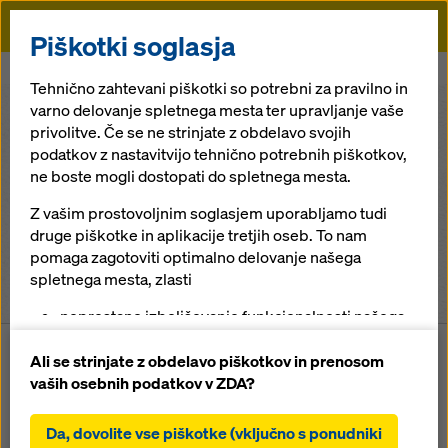
Doka
Piškotki soglasja
Doka
Locations
Tehnično zahtevani piškotki so potrebni za pravilno in
varno delovanje spletnega mesta ter upravljanje vaše
privolitve. Če se ne strinjate z obdelavo svojih
Vse celine
podatkov z nastavitvijo tehnično potrebnih piškotkov,
ne boste mogli dostopati do spletnega mesta.
Vse države
Z vašim prostovoljnim soglasjem uporabljamo tudi
druge piškotke in aplikacije tretjih oseb. To nam
Vsa mesta
pomaga zagotoviti optimalno delovanje našega
spletnega mesta, zlasti
275
najdenih lokacij in kontaktov
neprestano izboljševanje funkcionalnosti našega
spletnega mesta (funkcionalni in statistični
piškotki),
Ali se strinjate z obdelavo piškotkov in prenosom
ureditev nemotenega nakupnega procesa pri
vaših osebnih podatkov v ZDA?
LOKACIJA
uporabi spletne trgovine Doka (funkcionalni in
statistični piškotki),
Generalno zastopstvo
Guadeloupe, Saint
Da, dovolite vse piškotke (vključno s ponudniki