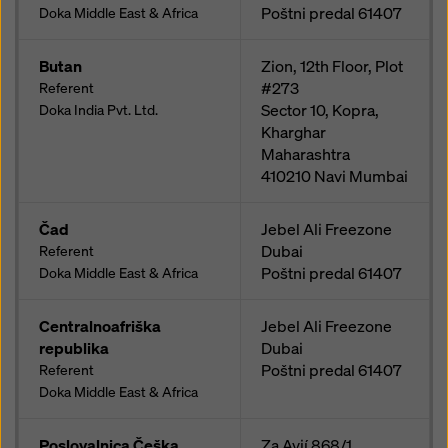
Poštni predal
61407
Doka Middle East & Africa
Butan
Zion, 12th Floor, Plot
#273
Referent
Sector 10, Kopra,
Doka India Pvt. Ltd.
Kharghar
Maharashtra
410210
Navi Mumbai
Čad
Jebel Ali Freezone
Dubai
Referent
Poštni predal
61407
Doka Middle East & Africa
Centralnoafriška
Jebel Ali Freezone
republika
Dubai
Poštni predal
61407
Referent
Doka Middle East & Africa
Poslovalnica Češka
Za Avií 868/1