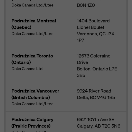
B0N 1Z0
Doka Canada Ltd./Ltee
Podružnica Montreal
1404 Boulevard
(Quebec)
Lionel Boulet
Varennes, QC
J3X
Doka Canada Ltd./Ltee
1P7
Podružnica Toronto
12673 Coleraine
(Ontario)
Drive
Bolton, Ontario
L7E
Doka Canada Ltd.
3B5
Podružnica Vancouver
9924 River Road
(British Columbia)
Delta, BC
V4G 1B5
Doka Canada Ltd./Ltee
Podružnica Calgary
6921 107th Ave SE
(Prairie Provinces)
Calgary, AB
T2C 5N6