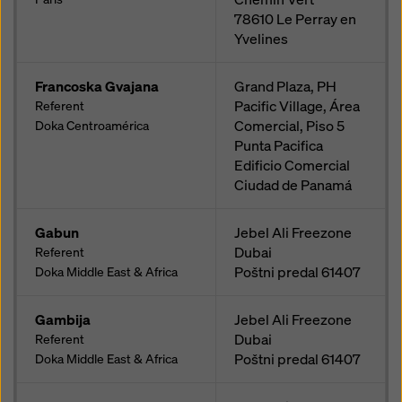
78610
Le Perray en
Yvelines
Francoska Gvajana
Grand Plaza, PH
Pacific Village, Área
Referent
Comercial, Piso 5
Doka Centroamérica
Punta Pacifica
Edificio Comercial
Ciudad de Panamá
Gabun
Jebel Ali Freezone
Dubai
Referent
Poštni predal
61407
Doka Middle East & Africa
Gambija
Jebel Ali Freezone
Dubai
Referent
Poštni predal
61407
Doka Middle East & Africa