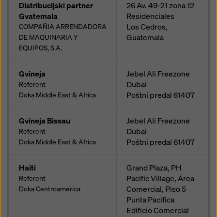
Distribucijski partner
26 Av. 49-21 zona 12
Gvatemala
Residenciales
Los Cedros,
COMPAÑIA ARRENDADORA
Guatemala
DE MAQUINARIA Y
EQUIPOS, S.A.
Gvineja
Jebel Ali Freezone
Dubai
Referent
Poštni predal
61407
Doka Middle East & Africa
Gvineja Bissau
Jebel Ali Freezone
Dubai
Referent
Poštni predal
61407
Doka Middle East & Africa
Haiti
Grand Plaza, PH
Pacific Village, Área
Referent
Comercial, Piso 5
Doka Centroamérica
Punta Pacifica
Edificio Comercial