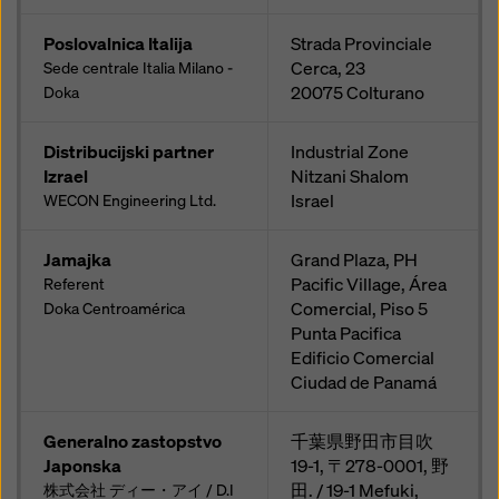
Poslovalnica Italija
Strada Provinciale
Cerca, 23
Sede centrale Italia Milano -
20075
Colturano
Doka
Distribucijski partner
Industrial Zone
Izrael
Nitzani Shalom
Israel
WECON Engineering Ltd.
Jamajka
Grand Plaza, PH
Pacific Village, Área
Referent
Comercial, Piso 5
Doka Centroamérica
Punta Pacifica
Edificio Comercial
Ciudad de Panamá
Generalno zastopstvo
千葉県野田市目吹
Japonska
19-1, 〒278-0001, 野
田. / 19-1 Mefuki,
株式会社 ディー・アイ / D.I