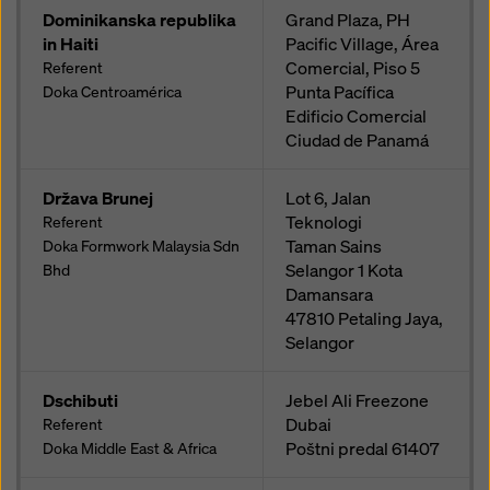
Dominikanska republika
Grand Plaza, PH
in Haiti
Pacific Village, Área
Comercial, Piso 5
Referent
Punta Pacífica
Doka Centroamérica
Edificio Comercial
Ciudad de Panamá
Država Brunej
Lot 6, Jalan
Teknologi
Referent
Taman Sains
Doka Formwork Malaysia Sdn
Selangor 1 Kota
Bhd
Damansara
47810
Petaling Jaya,
Selangor
Dschibuti
Jebel Ali Freezone
Dubai
Referent
Poštni predal
61407
Doka Middle East & Africa