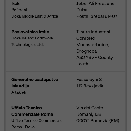
Irak
Jebel Ali Freezone
Dubai
Referent
Poštni predal
61407
Doka Middle East & Africa
Poslovalnica Irska
Tinure Industrial
Complex
Doka Ireland Formwork
Monasterboice,
Technologies Ltd.
Drogheda
A92 Y3VF
County
Louth
Generalno zastopstvo
Fossaleyní 8
Islandija
112
Reykjavik
Altak ehf
Ufficio Tecnico
Via dei Castelli
Commerciale Roma
Romani, 138
00071
Pomezia (RM)
Ufficio Tecnico Commerciale
Roma - Doka