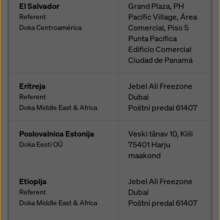
El Salvador
Grand Plaza, PH
Pacific Village, Área
Referent
Comercial, Piso 5
Doka Centroamérica
Punta Pacífica
Edificio Comercial
Ciudad de Panamá
Eritreja
Jebel Ali Freezone
Dubai
Referent
Poštni predal
61407
Doka Middle East & Africa
Poslovalnica Estonija
Veski tänav 10, Kiili
75401
Harju
Doka Eesti OÜ
maakond
Etiopija
Jebel Ali Freezone
Dubai
Referent
Poštni predal
61407
Doka Middle East & Africa