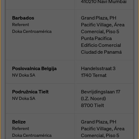
410210
Navi Mumbai
Barbados
Grand Plaza, PH
Pacific Village, Área
Referent
Comercial, Piso 5
Doka Centroamérica
Punta Pacifica
Edificio Comercial
Ciudad de Panamá
Poslovalnica Belgija
Handelsstraat 3
1740
Ternat
NV Doka SA
Podružnica Tielt
Bevrijdingslaan 17
(I.Z. Noord)
NV Doka SA
8700
Tielt
Belize
Grand Plaza, PH
Pacific Village, Área
Referent
Comercial, Piso 5
Doka Centroamérica