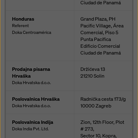
Ciudad de Panamá
Honduras
Grand Plaza, PH
Pacific Village, Área
Referent
Comercial, Piso 5
Doka Centroamérica
Punta Pacífica
Edificio Comercial
Ciudad de Panamá
Prodajna pisarna
Držićeva 13
Hrvaška
21210
Solin
Doka Hrvatska d.o.o.
Poslovalnica Hrvaška
Radnička cesta 173/g
10000
Zagreb
Doka Hrvatska d.o.o.
Poslovalnica Indija
Zion, 12th Floor, Plot
# 273,
Doka India Pvt. Ltd.
Sector 10, Kopra,