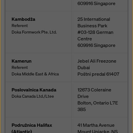
609916
Singapore
Kambodža
25 International
Business Park
Referent
#03-128 German
Doka Formwork Pte. Ltd.
Centre
609916
Singapore
Kamerun
Jebel Ali Freezone
Dubai
Referent
Poštni predal
61407
Doka Middle East & Africa
Poslovalnica Kanada
12673 Coleraine
Drive
Doka Canada Ltd./Ltee
Bolton, Ontario
L7E
3B5
Podružnica Halifax
41 Martha Avenue
(Atlantic)
Mount Uniacke, NS