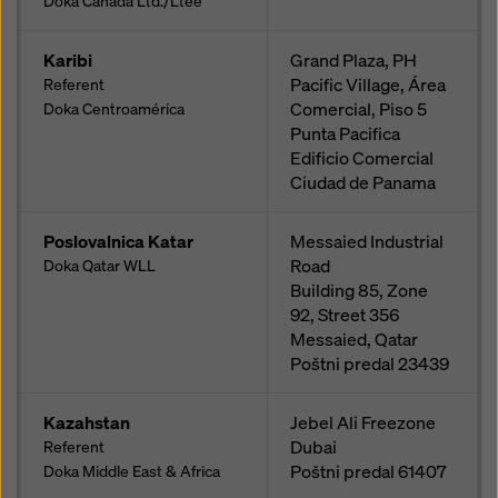
Doka Canada Ltd./Ltee
Karibi
Grand Plaza, PH
Pacific Village, Área
Referent
Comercial, Piso 5
Doka Centroamérica
Punta Pacifica
Edificio Comercial
Ciudad de Panama
Poslovalnica Katar
Messaied Industrial
Road
Doka Qatar WLL
Building 85, Zone
92, Street 356
Messaied, Qatar
Poštni predal
23439
Kazahstan
Jebel Ali Freezone
Dubai
Referent
Poštni predal
61407
Doka Middle East & Africa