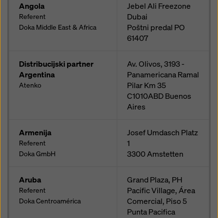
strani in uporabo ustreznih izbirnih okenc. Svojo
Angola
Jebel Ali Freezone
privolitev lahko kadar koli prekličete s prihodnjim
Dubai
Referent
učinkom in brez navedbe razloga s klikom na
Poštni predal
PO
Doka Middle East & Africa
nastavitve piškotkov
na dnu te spletne strani.
61407
Več informacij o naših piškotkih lahko najdete
v naši
Distribucijski partner
Av. Olivos, 3193 -
politiki zasebnosti
. Ponujamo vam tudi možnost izbire
Argentina
Panamericana Ramal
piškotkov (napredne nastavitve piškotkov).
Pilar Km 35
Atenko
C1010ABD
Buenos
Aires
Armenija
Josef Umdasch Platz
1
Referent
3300
Amstetten
Doka GmbH
Aruba
Grand Plaza, PH
Pacific Village, Área
Referent
Comercial, Piso 5
Doka Centroamérica
Punta Pacifica