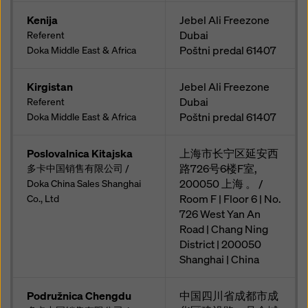
Kenija
Jebel Ali Freezone
Dubai
Referent
Poštni predal
61407
Doka Middle East & Africa
Kirgistan
Jebel Ali Freezone
Dubai
Referent
Poštni predal
61407
Doka Middle East & Africa
Poslovalnica Kitajska
上海市长宁区延安西
路726号6楼F室,
多卡中国销售有限公司 /
200050 上海 。 /
Doka China Sales Shanghai
Room F | Floor 6 | No.
Co., Ltd
726 West Yan An
Road | Chang Ning
District | 200050
Shanghai | China
Podružnica Chengdu
中国四川省成都市成