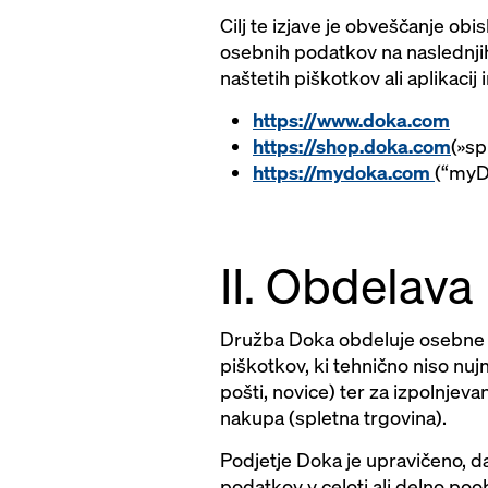
Cilj te izjave je obveščanje obi
osebnih podatkov na naslednjih
naštetih piškotkov ali aplikaci
https://www.doka.com
https://shop.doka.com
(»sp
https://mydoka.com
(“myD
II. Obdelava
Družba Doka obdeluje osebne p
piškotkov, ki tehnično niso nuj
pošti, novice) ter za izpolnjeva
nakupa (spletna trgovina).
Podjetje Doka je upravičeno, da
podatkov v celoti ali delno poob