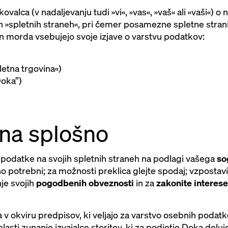
skovalca (v nadaljevanju tudi »vi«, »vas«, »vaš« ali »vaši«
 »spletnih straneh«, pri čemer posamezne spletne strani
j in morda vsebujejo svoje izjave o varstvu podatkov:
letna trgovina«)
oka”)
 na splošno
odatke na svojih spletnih straneh na podlagi vašega
so
no potrebni; za možnosti preklica glejte spodaj; vzpostavi
nje svojih
pogodbenih obveznosti
in za
zakonite interese
 v okviru predpisov, ki veljajo za varstvo osebnih podat
lasti zunanje izvajalce storitev, ki za podjetje Doka deluj