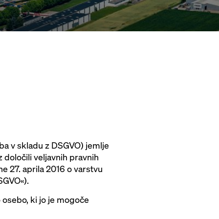
ba v skladu z DSGVO) jemlje
oločili veljavnih pravnih
e 27. aprila 2016 o varstvu
SGVO«).
o osebo, ki jo je mogoče