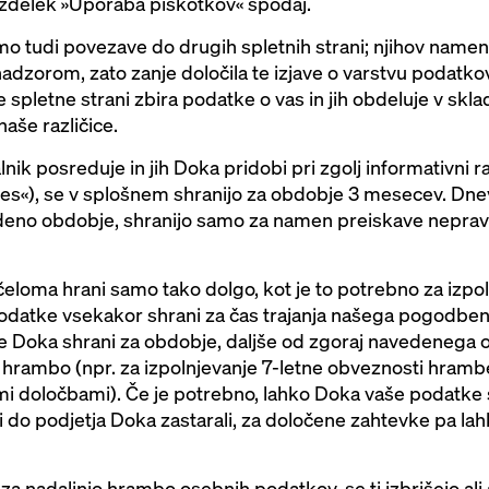
azdelek »Uporaba piškotkov« spodaj.
o tudi povezave do drugih spletnih strani; njihov namen j
adzorom, zato zanje določila te izjave o varstvu podatkov 
spletne strani zbira podatke o vas in jih obdeluje v sklad
aše različice.
lnik posreduje in jih Doka pridobi pri zgolj informativni ra
iles«), se v splošnem shranijo za obdobje 3 mesecev. Dnev
vedeno obdobje, shranijo samo za namen preiskave nepravil
loma hrani samo tako dolgo, kot je to potrebno za izpo
 podatke vsekakor shrani za čas trajanja našega pogodben
 Doka shrani za obdobje, daljše od zgoraj navedenega o
 hrambo (npr. za izpolnjevanje 7-letne obveznosti hrambe
i določbami). Če je potrebno, lahko Doka vaše podatke sh
ki do podjetja Doka zastarali, za določene zahtevke pa l
za nadaljnjo hrambo osebnih podatkov, se ti izbrišejo ali 