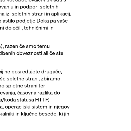
ovanju in podpori spletnih
lizi spletnih strani in aplikacij.
blastilo podjetje Doka pa vaše
 določili, tehničnimi in
), razen če smo temu
benih obveznosti ali če ste
macij ne posredujete drugače,
še spletne strani, zbiramo
o spletne strani ter
ševanja, časovna razlika do
pa/koda statusa HTTP,
a, operacijski sistem in njegov
alniki in ključne besede, ki jih