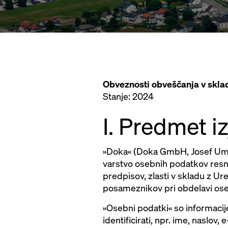
Obveznosti obveščanja v skl
Stanje: 2024
I. Predmet i
»Doka« (Doka GmbH, Josef Umda
varstvo osebnih podatkov resno
predpisov, zlasti v skladu z U
posameznikov pri obdelavi ose
»Osebni podatki« so informacije,
identificirati, npr. ime, naslov, 