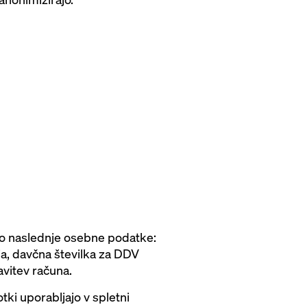
emo naslednje osebne podatke:
tja, davčna številka za DDV
avitev računa.
tki uporabljajo v spletni