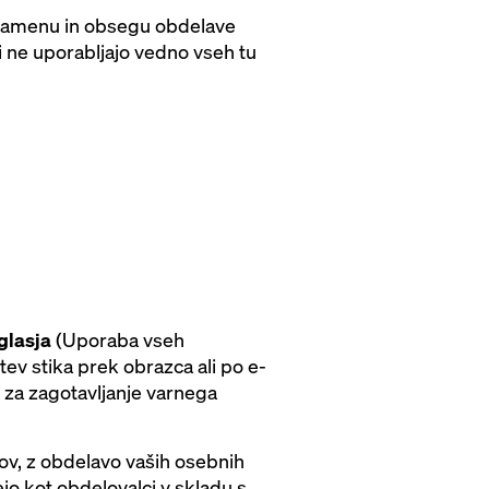
) o namenu in obsegu obdelave
 ne uporabljajo vedno vseh tu
glasja
(Uporaba vseh
tev stika prek obrazca ali po e-
za zagotavljanje varnega
kov, z obdelavo vaših osebnih
ejo kot obdelovalci v skladu s