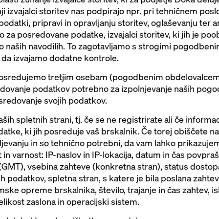
izvajalci storitev nas podpirajo npr. pri tehničnem posl
 podatki, pripravi in opravljanju storitev, oglaševanju ter ana
za posredovane podatke, izvajalci storitev, ki jih je poo
 naših navodilih. To zagotavljamo s strogimi pogodbenimi
, da izvajamo dodatne kontrole.
posredujemo tretjim osebam (pogodbenim obdelovalcem
edovanje podatkov potrebno za izpolnjevanje naših pogod
sredovanje svojih podatkov.
aših spletnih strani, tj. če se ne registrirate ali če infor
tke, ki jih posreduje vaš brskalnik. Če torej obiščete na
jevanju in so tehnično potrebni, da vam lahko prikazujem
 in varnost: IP-naslov in IP-lokacija, datum in čas povpra
GMT), vsebina zahteve (konkretna stran), status dosto
 podatkov, spletna stran, s katere je bila poslana zahtev
mske opreme brskalnika, število, trajanje in čas zahtev, isk
elikost zaslona in operacijski sistem.