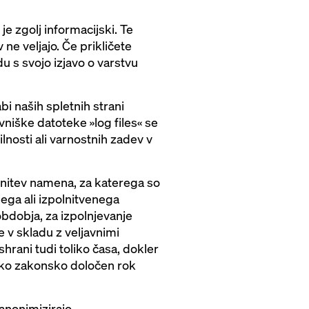
e zgolj informacijski. Te
ne veljajo. Če prikličete
u s svojo izjavo o varstvu
bi naših spletnih strani
niške datoteke »log files« se
nosti ali varnostnih zadev v
lnitev namena, za katerega so
ega ali izpolnitvenega
bdobja, za izpolnjevanje
 v skladu z veljavnimi
rani tudi toliko časa, dokler
ahko zakonsko določen rok
anonimizirajo.