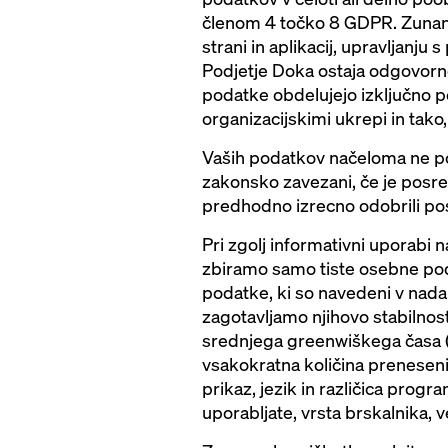
členom 4 točko 8 GDPR. Zunanji 
strani in aplikacij, upravljanju s
Podjetje Doka ostaja odgovorno 
podatke obdelujejo izključno po
organizacijskimi ukrepi in tako
Vaših podatkov načeloma ne 
zakonsko zavezani, če je posr
predhodno izrecno odobrili po
Pri zgolj informativni uporabi n
zbiramo samo tiste osebne poda
podatke, ki so navedeni v nadal
zagotavljamo njihovo stabilnost
srednjega greenwiškega časa (
vsakokratna količina prenesenih
prikaz, jezik in različica progra
uporabljate, vrsta brskalnika, v