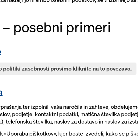
a – posebni primeri
e
 politiki zasebnosti prosimo kliknite na to povezavo.
a
vprašanja ter izpolnili vaša naročila in zahteve, obdeluj
aslov, podjetje, kontaktni podatki, matična številka podje
a), telefonska številka, naslov za dostavo in naslov za izst
k »Uporaba piškotkov«, kjer boste izvedeli, kako se piško