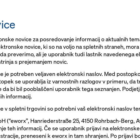
ice
onske novice za posredovanje informacij o aktualnih tema
ktronske novice, ki so na voljo na spletnih straneh, mora
da preverimo, ali je uporabnik tudi lastnik navedenega el
strinja s prejemanjem novic.
ce je potreben veljaven elektronski naslov. Med postopkom
topek se uporablja iz varnostnih razlogov v primeru, da t
 ne da bi bil pooblaščeni uporabnik tega seznanjen. Podje
ih informacij.
 v spletni trgovini so potrebni vaš elektronski naslov ter
 (“eworx”, Hanriederstraße 25, 4150 Rohrbach-Berg, Avst
je teh informacij. Če se uporabnik prijavi na elektronske
acije, preneseni k eworx in tam shranjeni. Po prijavi b