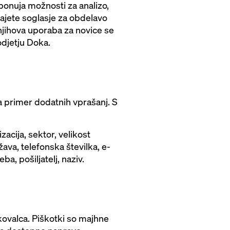
ponuja možnosti za analizo,
dajete soglasje za obdelavo
njihova uporaba za novice se
odjetju Doka.
a primer dodatnih vprašanj. S
cija, sektor, velikost
žava, telefonska številka, e-
a, pošiljatelj, naziv.
kovalca. Piškotki so majhne