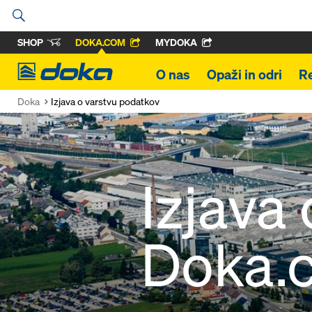
SHOP
DOKA.COM
MYDOKA
Doka
O nas
Opaži in odri
R
Doka
Izjava o varstvu podatkov
Izjava
Doka.