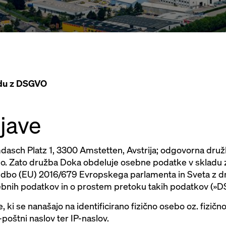
adu z DSGVO
zjave
sch Platz 1, 3300 Amstetten, Avstrija; odgovorna druž
. Zato družba Doka obdeluje osebne podatke v skladu z d
redbo (EU) 2016/679 Evropskega parlamenta in Sveta z dn
bnih podatkov in o prostem pretoku takih podatkov (»D
 ki se nanašajo na identificirano fizično osebo oz. fizičn
e-poštni naslov ter IP-naslov.