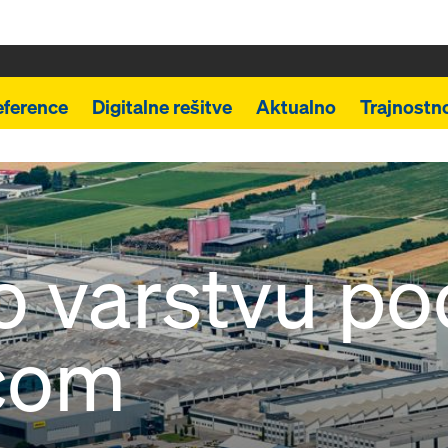
eference
Digitalne rešitve
Aktualno
Trajnostn
 o varstvu p
com