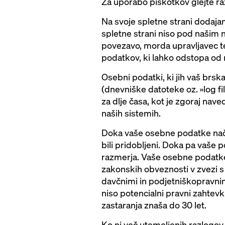
Za uporabo piškotkov glejte r
Na svoje spletne strani dodajam
spletne strani niso pod našim n
povezavo, morda upravljavec te 
podatkov, ki lahko odstopa od n
Osebni podatki, ki jih vaš brska
(dnevniške datoteke oz. »log f
za dlje časa, kot je zgoraj na
naših sistemih.
Doka vaše osebne podatke nače
bili pridobljeni. Doka pa vaše
razmerja. Vaše osebne podatke
zakonskih obveznosti v zvezi s
davčnimi in podjetniškopravnim
niso potencialni pravni zahtev
zastaranja znaša do 30 let.
Ko ni več utemeljenih razlogov 