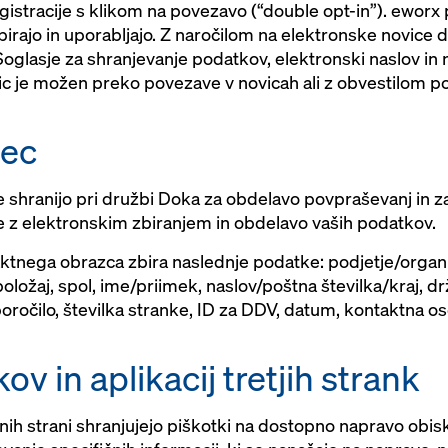
gistracije s klikom na povezavo (“double opt-in”). eworx 
irajo in uporabljajo. Z naročilom na elektronske novice 
glasje za shranjevanje podatkov, elektronski naslov in 
lic je možen preko povezave v novicah ali z obvestilom p
zec
e shranijo pri družbi Doka za obdelavo povpraševanj in z
te z elektronskim zbiranjem in obdelavo vaših podatkov.
tnega obrazca zbira naslednje podatke: podjetje/organiza
oložaj, spol, ime/priimek, naslov/poštna številka/kraj, dr
poročilo, številka stranke, ID za DDV, datum, kontaktna oseb
v in aplikacij tretjih strank
tnih strani shranjujejo piškotki na dostopno napravo obis