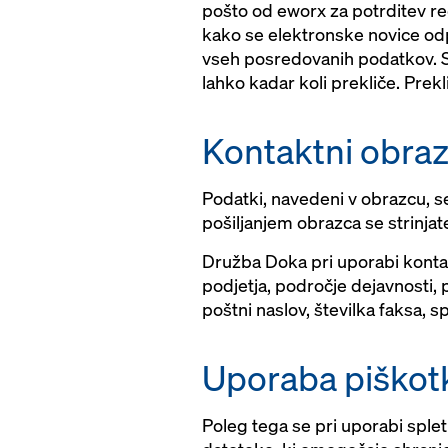
pošto od eworx za potrditev re
kako se elektronske novice odp
vseh posredovanih podatkov. So
lahko kadar koli prekliče. Prek
Kontaktni obra
Podatki, navedeni v obrazcu, s
pošiljanjem obrazca se strinja
Družba Doka pri uporabi kontak
podjetja, področje dejavnosti, p
poštni naslov, številka faksa, s
Uporaba piškotko
Poleg tega se pri uporabi sple