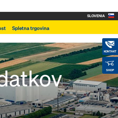
SLOVENIA
ost
Spletna trgovina
KONTAKT
odatkov
SHOP