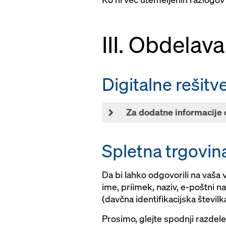
III. Obdelav
Digitalne rešitv
Za dodatne informacije o
Spletna trgovin
Da bi lahko odgovorili na vaša 
ime, priimek, naziv, e-poštni n
(davčna identifikacijska številk
Prosimo, glejte spodnji razdele