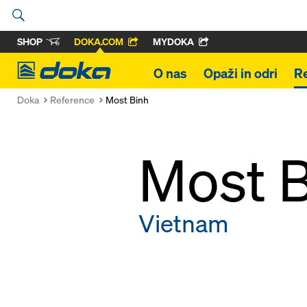
SHOP
DOKA.COM
MYDOKA
Doka
O nas
Opaži in odri
R
Doka
Reference
Most Binh
Most 
Vietnam