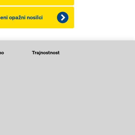
eni opažni nosilci
no
Trajnostnost