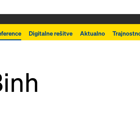
eference
Digitalne rešitve
Aktualno
Trajnostn
Binh