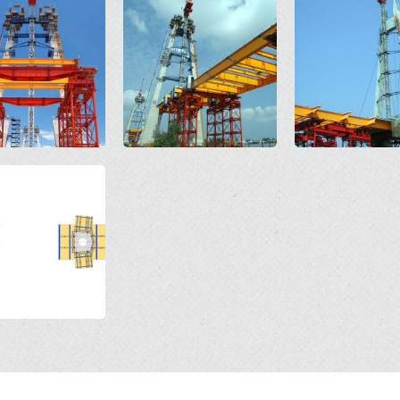
Open
Open