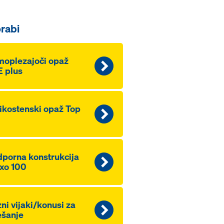
rabi
oplezajoči opaž
 plus
ikostenski opaž Top
porna konstrukcija
xo 100
ni vijaki/konusi za
ešanje