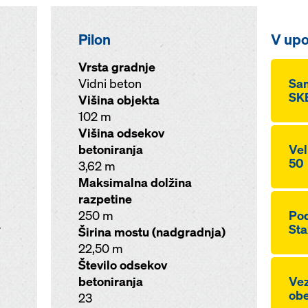
Pilon
V upo
Vrsta gradnje
Vidni beton
Sam
SKE
Višina objekta
102 m
Višina odsekov
betoniranja
Vel
50
3,62 m
Maksimalna dolžina
razpetine
250 m
Pod
Sta
V
Širina mostu (nadgradnja)
22,50 m
Število odsekov
betoniranja
Vez
ob
23