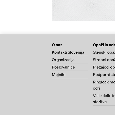
O nas
Opaži in odr
Kontakti Slovenija
Stenski opa
Organizacija
Stropni opa
Poslovalnice
Plezajoči o
Mejniki
Podporni st
Ringlock mo
odri
Vsi izdelki i
storitve