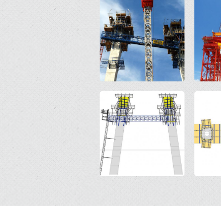
Open
Open
Open
Open