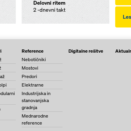
Delovni ritem
2 -dnevni takt
Les
i
Reference
Digitalne rešitve
Aktual
ž
Nebotičniki
ž
Mostovi
paž
Predori
olpi
Elektrarne
dularni
Industrijska in
stanovanjska
gradnja
n
Mednarodne
reference