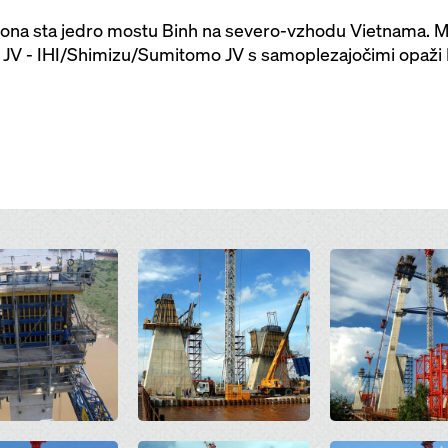
ilona sta jedro mostu Binh na severo-vzhodu Vietnama. M
S JV - IHI/Shimizu/Sumitomo JV s samoplezajočimi opaži
Open
Open