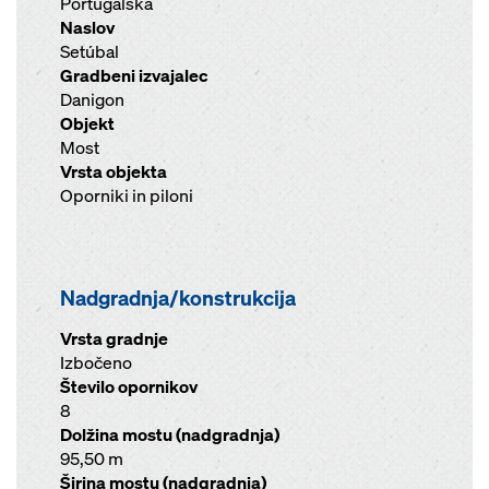
Portugalska
Naslov
Setúbal
Gradbeni izvajalec
Danigon
Objekt
Most
Vrsta objekta
Oporniki in piloni
Nadgradnja/konstrukcija
Vrsta gradnje
Izbočeno
Število opornikov
8
Dolžina mostu (nadgradnja)
95,50 m
Širina mostu (nadgradnja)