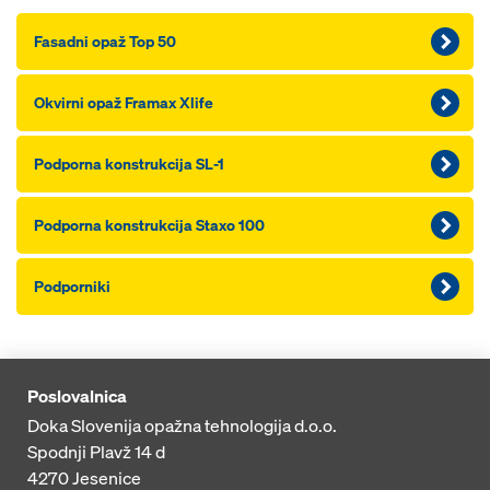
Fasadni opaž Top 50
Okvirni opaž Framax Xlife
Podporna konstrukcija SL-1
Podporna konstrukcija Staxo 100
Podporniki
Poslovalnica
Doka Slovenija opažna tehnologija d.o.o.
Spodnji Plavž 14 d
4270
Jesenice