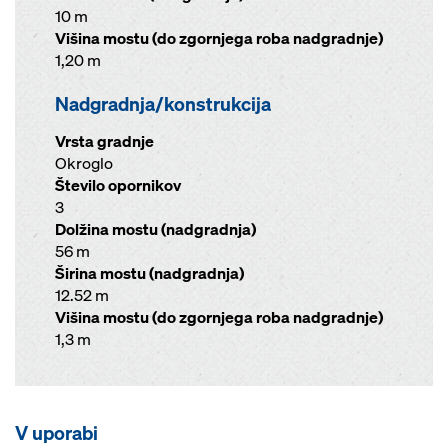
10 m
Višina mostu (do zgornjega roba nadgradnje)
1,20 m
Nadgradnja/konstrukcija
Vrsta gradnje
Okroglo
Število opornikov
3
Dolžina mostu (nadgradnja)
56 m
Širina mostu (nadgradnja)
12.52 m
Višina mostu (do zgornjega roba nadgradnje)
1,3 m
V uporabi