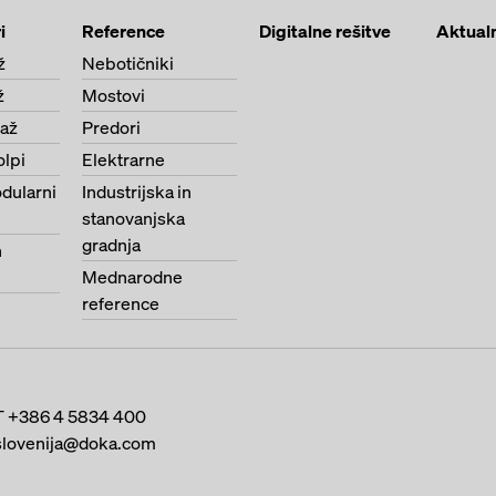
i
Reference
Digitalne rešitve
Aktual
ž
Nebotičniki
ž
Mostovi
paž
Predori
olpi
Elektrarne
dularni
Industrijska in
stanovanjska
gradnja
n
Mednarodne
reference
T
+386 4 5834 400
slovenija@doka.com