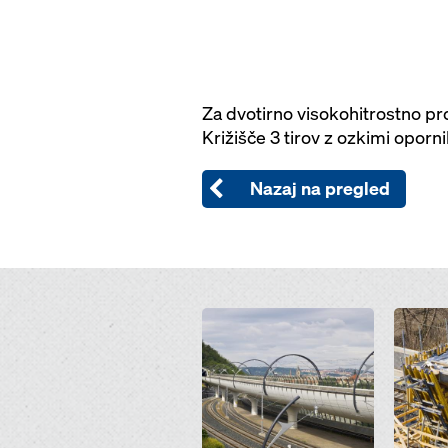
Za dvotirno visokohitrostno pro
Križišče 3 tirov z ozkimi oporn
Nazaj na pregled
Open
Open