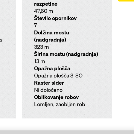
razpetine
47,60 m
Število opornikov
7
Dolžina mostu
as
(nadgradnja)
323 m
Širina mostu (nadgradnja)
13 m
Opažna plošča
Opažna plošča 3-SO
Raster sider
Ni določeno
Oblikovanje robov
Lomljen, zaobljen rob