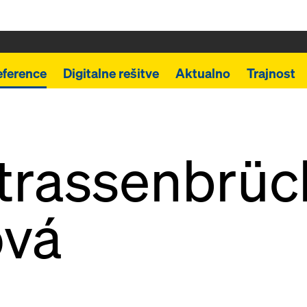
eference
Digitalne rešitve
Aktualno
Trajnost
trassenbrüc
ová