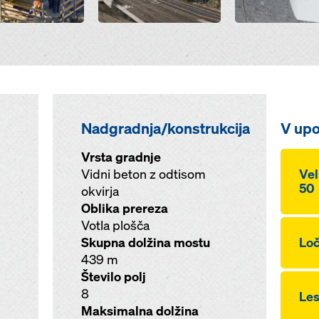
Nadgradnja/konstrukcija
V upo
Vrsta gradnje
Vidni beton z odtisom
Vel
50
okvirja
Oblika prereza
Votla plošča
Skupna dolžina mostu
Loč
439 m
Število polj
8
Les
Maksimalna dolžina