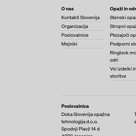
O nas
Opaži in odr
Kontakti Slovenija
Stenski opa
Organizacija
Stropni opa
Poslovalnice
Plezajoči o
Mejniki
Podporni st
Ringlock mo
odri
Vsi izdelki i
storitve
Poslovalnica
Doka Slovenija opažna
tehnologija d.o.o.
Spodnji Plavž 14 d