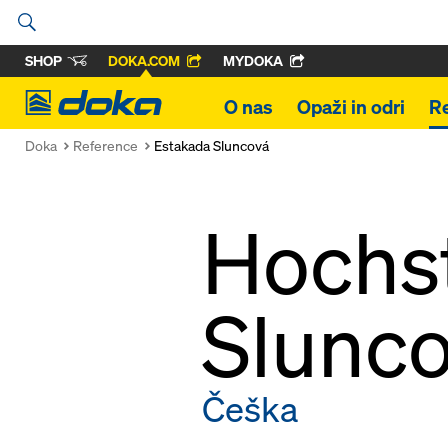
SHOP
DOKA.COM
MYDOKA
Doka
O nas
Opaži in odri
R
Doka
Reference
Estakada Sluncová
Hochs
Slunc
Češka