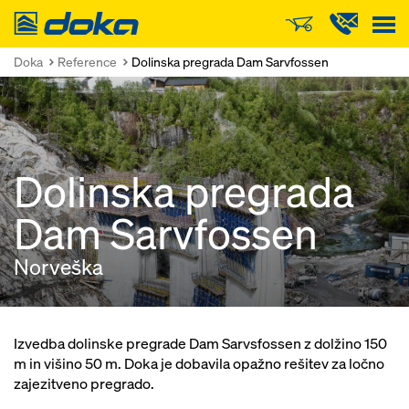
Doka
Doka
Reference
Dolinska pregrada Dam Sarvfossen
Dolinska pregrada
Dam Sarvfossen
Norveška
Izvedba dolinske pregrade Dam Sarvsfossen z dolžino 150
m in višino 50 m. Doka je dobavila opažno rešitev za ločno
zajezitveno pregrado.