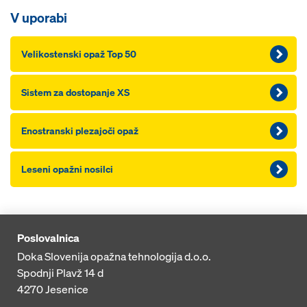
V uporabi
Velikostenski opaž Top 50
Sistem za dostopanje XS
Enostranski plezajoči opaž
Leseni opažni nosilci
Poslovalnica
Doka Slovenija opažna tehnologija d.o.o.
Spodnji Plavž 14 d
4270
Jesenice