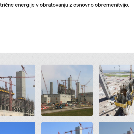
trične energije v obratovanju z osnovno obremenitvijo.
Open
Open
Open
Open