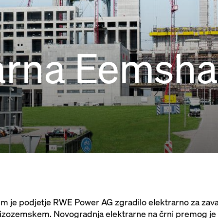
rarna Eemsh
je podjetje RWE Power AG zgradilo elektrarno za zavar
izozemskem. Novogradnja elektrarne na črni premog je 