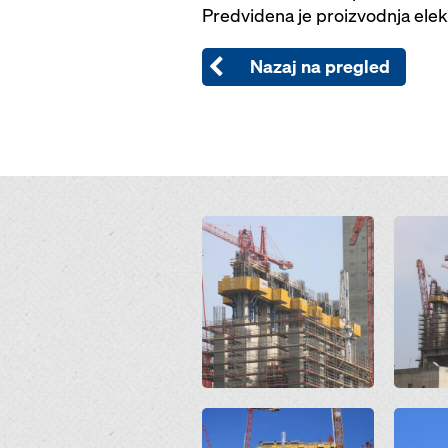
Predvidena je proizvodnja elek
Nazaj na pregled
Open
Open
Open
Open