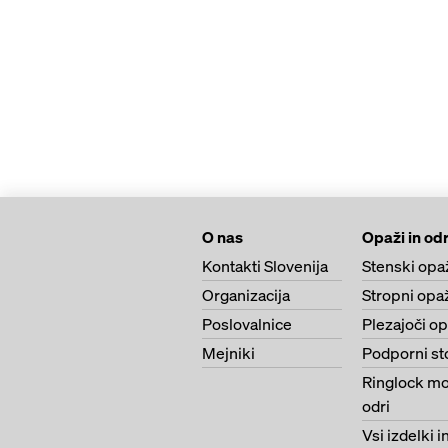
O nas
Opaži in odr
Kontakti Slovenija
Stenski opa
Organizacija
Stropni opa
Poslovalnice
Plezajoči o
Mejniki
Podporni st
Ringlock mo
odri
Vsi izdelki i