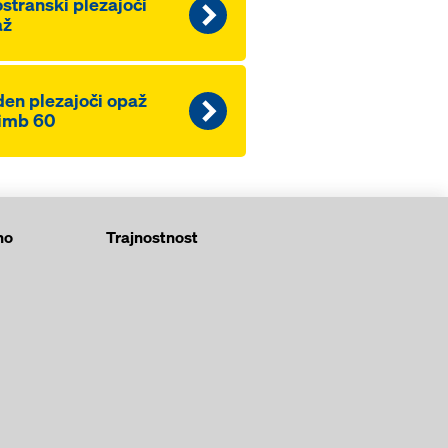
stranski plezajoči
až
en plezajoči opaž
imb 60
no
Trajnostnost