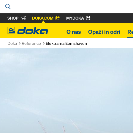
SHOP
DOKA.COM
MYDOKA
Doka
O nas
Opaži in odri
R
Doka
Reference
Elektrarna Eemshaven