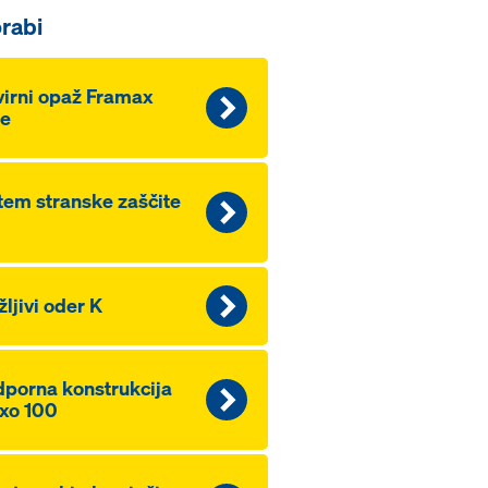
rabi
irni opaž Framax
fe
tem stranske zaščite
žljivi oder K
porna konstrukcija
xo 100