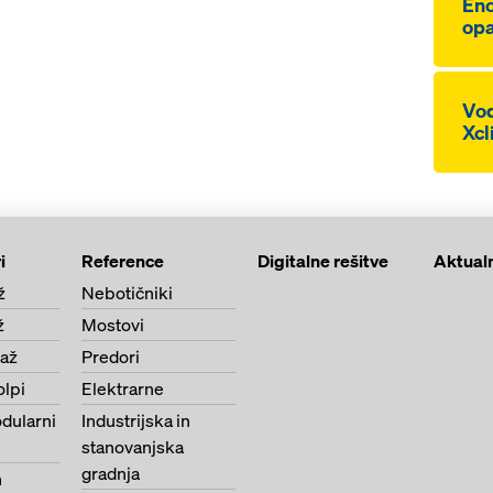
Eno
op
Vod
Xcl
i
Reference
Digitalne rešitve
Aktual
ž
Nebotičniki
ž
Mostovi
paž
Predori
olpi
Elektrarne
dularni
Industrijska in
stanovanjska
gradnja
n