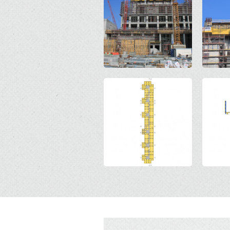
Open
Open