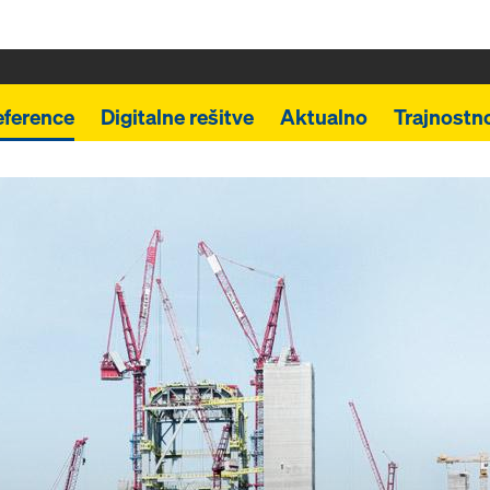
eference
Digitalne rešitve
Aktualno
Trajnostn