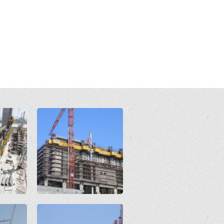
Open
Open