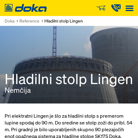
Doka
Doka
Reference
Hladilni stolp Lingen
Hladilni stolp Lingen
Nemčija
Pri elektratni Lingen je šlo za hladilni stolp s premerom
lupine spodaj do 90 m. Do sredine se stolp zoži do pribl. 54
m. Pri gradnji je bilo uporabljenih skupno 90 plezajočih
enot opažnega sistema za hladilne stolpe SK175 Doka.