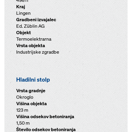
49811
Kraj
Lingen
Gradbeni izvajalec
Ed. Züblin AG
Objekt
Termoelektrarna
Vrsta objekta
Industrijske zgradbe
Hladilni stolp
Vrsta gradnje
Okroglo
Višina objekta
123 m
Višina odsekov betoniranja
1,50 m
Število odsekov betoniranja