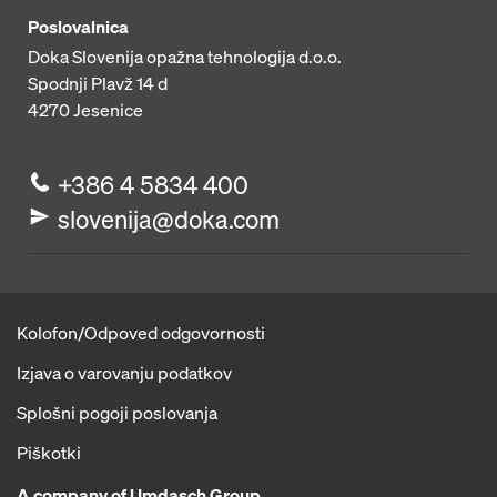
Poslovalnica
Doka Slovenija opažna tehnologija d.o.o.
Spodnji Plavž 14 d
4270
Jesenice
+386 4 5834 400
slovenija@doka.com
Kolofon/Odpoved odgovornosti
Izjava o varovanju podatkov
Splošni pogoji poslovanja
Piškotki
A company of Umdasch Group