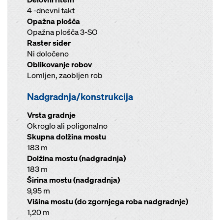
4 -dnevni takt
Opažna plošča
Opažna plošča 3-SO
Raster sider
Ni določeno
Oblikovanje robov
Lomljen, zaobljen rob
Nadgradnja/konstrukcija
Vrsta gradnje
Okroglo ali poligonalno
Skupna dolžina mostu
183 m
Dolžina mostu (nadgradnja)
183 m
Širina mostu (nadgradnja)
9,95 m
Višina mostu (do zgornjega roba nadgradnje)
1,20 m