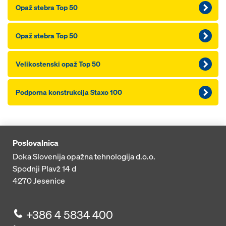
Opaž stebra Top 50
Opaž stebra Top 50
Velikostenski opaž Top 50
Podporna konstrukcija Staxo 100
Poslovalnica
Doka Slovenija opažna tehnologija d.o.o.
Spodnji Plavž 14 d
4270
Jesenice
+386 4 5834 400