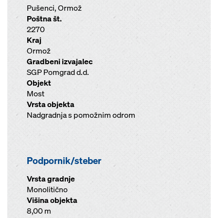
Pušenci, Ormož
Poštna št.
2270
Kraj
Ormož
Gradbeni izvajalec
SGP Pomgrad d.d.
Objekt
Most
Vrsta objekta
Nadgradnja s pomožnim odrom
Podpornik/steber
Vrsta gradnje
Monolitično
Višina objekta
8,00 m