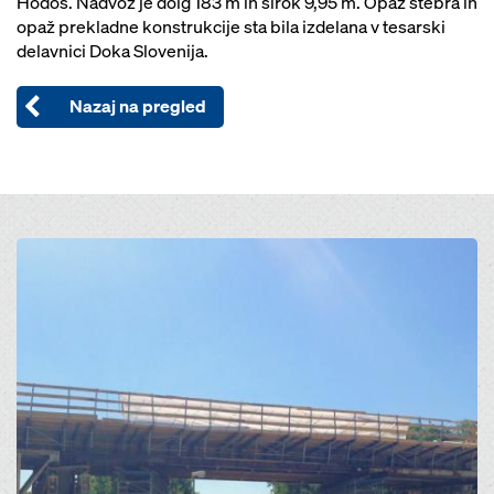
Hodoš. Nadvoz je dolg 183 m in širok 9,95 m. Opaž stebra in
opaž prekladne konstrukcije sta bila izdelana v tesarski
delavnici Doka Slovenija.
Nazaj na pregled
Open