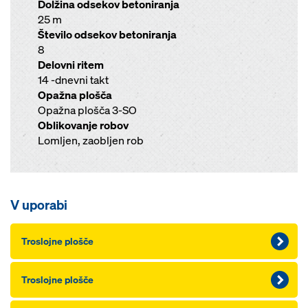
Dolžina odsekov betoniranja
25 m
Število odsekov betoniranja
8
Delovni ritem
14 -dnevni takt
Opažna plošča
Opažna plošča 3-SO
Oblikovanje robov
Lomljen, zaobljen rob
V uporabi
Troslojne plošče
Troslojne plošče