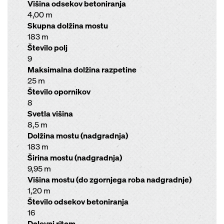
Višina odsekov betoniranja
4,00 m
Skupna dolžina mostu
183 m
Število polj
9
Maksimalna dolžina razpetine
25 m
Število opornikov
8
Svetla višina
8,5 m
Dolžina mostu (nadgradnja)
183 m
Širina mostu (nadgradnja)
9,95 m
Višina mostu (do zgornjega roba nadgradnje)
1,20 m
Število odsekov betoniranja
16
Delovni ritem