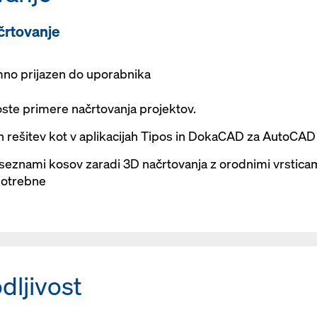
črtovanje
mno prijazen do uporabnika
oste primere načrtovanja projektov.
h rešitev kot v aplikacijah Tipos in DokaCAD za AutoCAD
 seznami kosov zaradi 3D načrtovanja z orodnimi vrsticam
 potrebne
dljivost