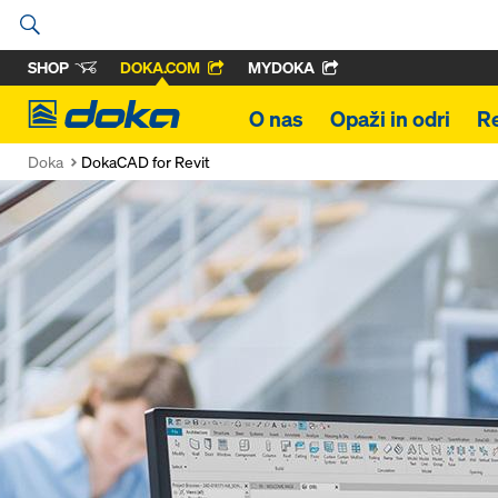
SHOP
DOKA.COM
MYDOKA
Doka
O nas
Opaži in odri
R
Doka
DokaCAD for Revit