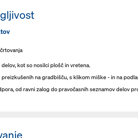
gljivost
ktov
črtovanja
delov, kot so nosilci plošč in vretena.
v, preizkušenih na gradbišču, s klikom miške - in na pod
dpora, od ravni zalog do pravočasnih seznamov delov pr
vanje