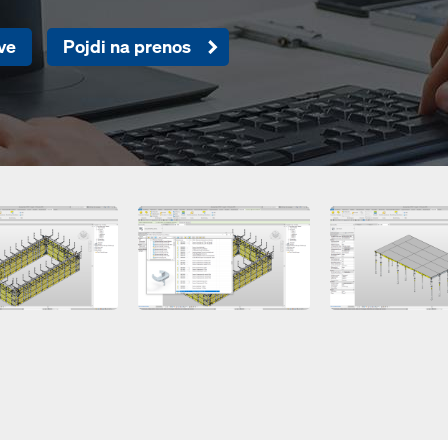
tve
Pojdi na prenos
Open
Open