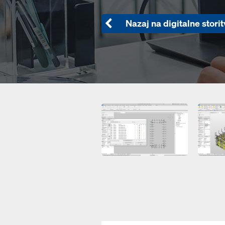
Nazaj na digitalne stori
Open
Open