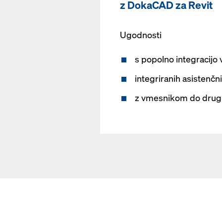
z DokaCAD za Revit
Ugodnosti
s popolno integracijo
integriranih asistenč
z vmesnikom do dru