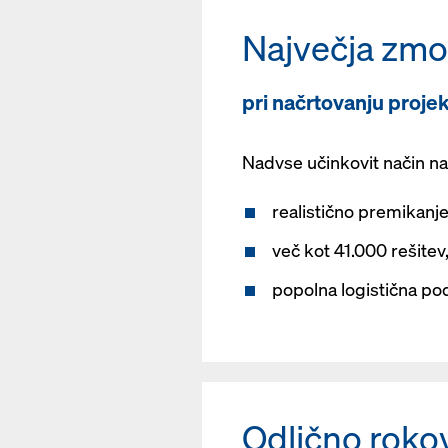
Največja zmo
pri načrtovanju proje
Nadvse učinkovit način na
realistično premikanje 
več kot 41.000 rešite
popolna logistična po
Odlično roko