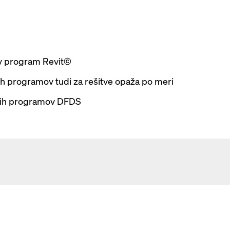
 v program Revit©
nih programov tudi za rešitve opaža po meri
gih programov DFDS