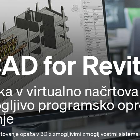
CAD
for Revi
a v virtualno načrtova
gljivo programsko op
nje
rtovanje opaža v 3D z zmogljivimi zmogljivostmi sistema