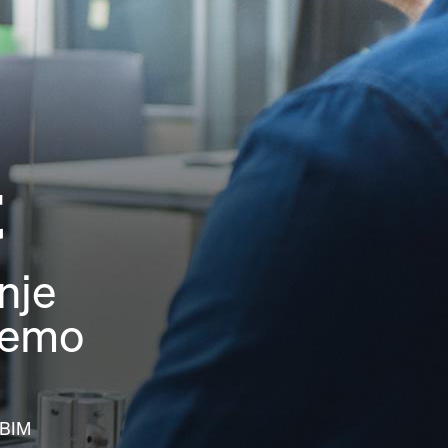
t
nje
remo
 BIM