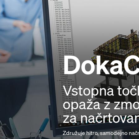
Doka
Vstopna točk
opaža z zmo
za načrtova
Združuje hitro, samodejno nač