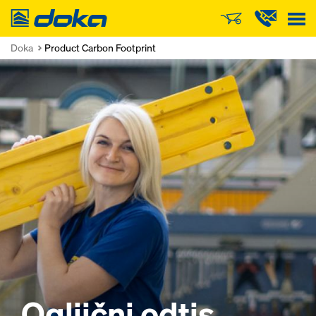
Doka
Doka
Product Carbon Footprint
Ogljični odtis