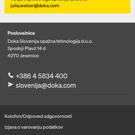
Europa e.V (GSV) je rezultat
julia.weber@doka.com
intenzivnega sodelovanja v okviru
namenske delovne skupine.
Poslovalnica
Doka Slovenija opažna tehnologija d.o.o.
Spodnji Plavž 14 d
4270
Jesenice
+386 4 5834 400
slovenija@doka.com
Kolofon/Odpoved odgovornosti
Izjava o varovanju podatkov