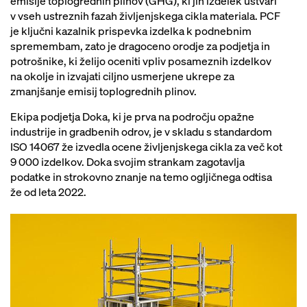
emisije toplogrednih plinov (GHG), ki jih izdelek ustvari
v vseh ustreznih fazah življenjskega cikla materiala. PCF
je ključni kazalnik prispevka izdelka k podnebnim
spremembam, zato je dragoceno orodje za podjetja in
potrošnike, ki želijo oceniti vpliv posameznih izdelkov
na okolje in izvajati ciljno usmerjene ukrepe za
zmanjšanje emisij toplogrednih plinov.
Ekipa podjetja Doka, ki je prva na področju opažne
industrije in gradbenih odrov, je v skladu s standardom
ISO 14067 že izvedla ocene življenjskega cikla za več kot
9 000 izdelkov. Doka svojim strankam zagotavlja
podatke in strokovno znanje na temo ogljičnega odtisa
že od leta 2022.