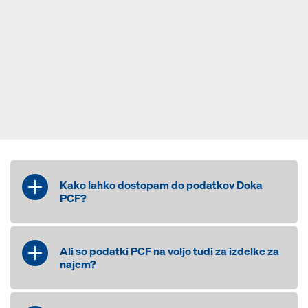
Kako lahko dostopam do podatkov Doka
PCF?
Naše stranke lahko do podatkov PCF
dostopajo na več načinov: Podatke
Ali so podatki PCF na voljo tudi za izdelke za
lahko posredujemo kot dodatek k
najem?
ponudbi ali računu za projekt. Podatke
zbiramo tudi za vse izdelke, kupljene
Razlikujemo med najemom in primeri
ali najete v določenem obdobju. Za več