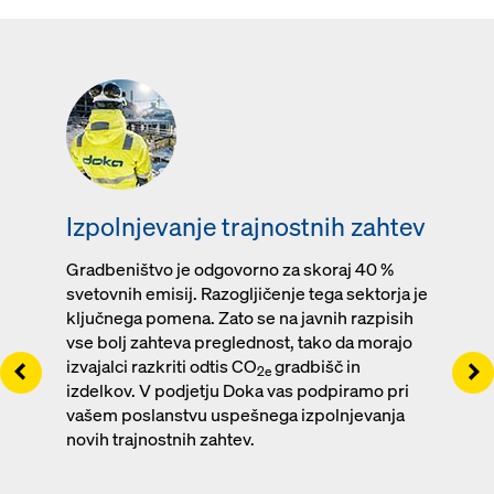
Izpolnjevanje trajnostnih zahtev
Gradbeništvo je odgovorno za skoraj 40 %
svetovnih emisij. Razogljičenje tega sektorja je
ključnega pomena. Zato se na javnih razpisih
vse bolj zahteva preglednost, tako da morajo
Left
Ri
izvajalci razkriti odtis CO
gradbišč in
2e
izdelkov. V podjetju Doka vas podpiramo pri
vašem poslanstvu uspešnega izpolnjevanja
novih trajnostnih zahtev.