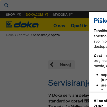
SHOP
DOKA.COM
MYDOKA
Pišk
Doka
O nas
Opaži in odri
R
Tehničn
Doka
Storitve
Servisiranje opaža
spletneg
svojih 
dostopa
Z vašim
tretjih
Nazaj
mesta, z
nep
Servisiranje op
(fun
ure
Dok
V Doka servisni delavnici se 
zag
Ali se 
standardov opravi čiščenje in p
pla
ZDA?
To podaljša življenjsko dobo in