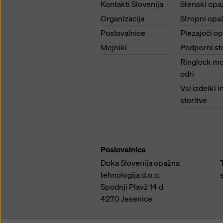
Kontakti Slovenija
Stenski opa
Organizacija
Stropni opa
Poslovalnice
Plezajoči o
Mejniki
Podporni st
Ringlock mo
odri
Vsi izdelki i
storitve
Poslovalnica
Doka Slovenija opažna
tehnologija d.o.o.
Spodnji Plavž 14 d
4270
Jesenice