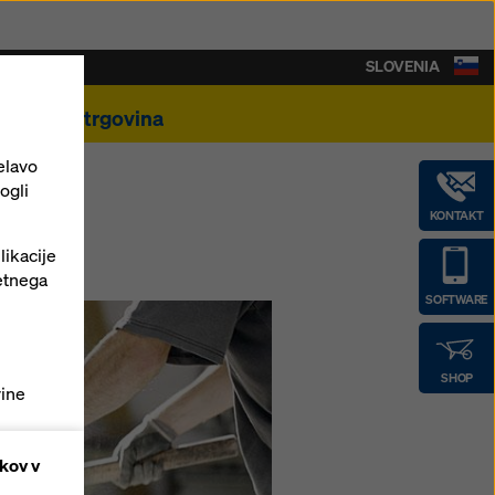
SLOVENIA
Spletna trgovina
elavo
ogli
KONTAKT
likacije
etnega
SOFTWARE
SHOP
vine
enih
kov v