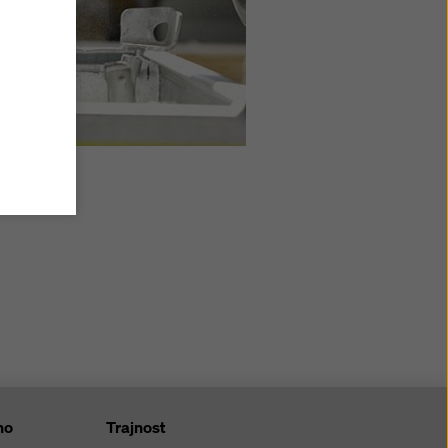
ate z
anim“
jučuje
h ni
o
ter da
glasje,
uporabo
kotkov
otkov).
no
Trajnost