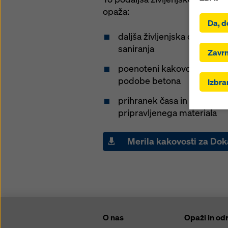
S klikom
opaža:
namesti
Da, d
se strin
daljša življenjska doba zar
tudi pre
saniranja
vključuj
Zavrn
sklepa 
poenoteni kakovostni stan
ukrepov 
podobe betona
Izbran
obstaja
dostopal
prihranek časa in stroškov
proti te
pripravljenega materiala
lahko za
piškotk
ustrezni
Merila kakovosti za Do
prihodn
na dnu t
Več inf
Ponujam
O nas
Opaži in odr