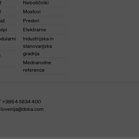
ž
Nebotičniki
ž
Mostovi
paž
Predori
olpi
Elektrarne
dularni
Industrijska in
stanovanjska
gradnja
n
Mednarodne
reference
T
+386 4 5834 400
slovenija@doka.com