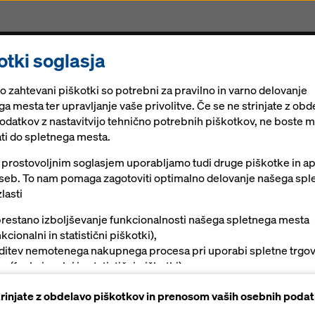
otki soglasja
eference
Digitalne rešitve
Aktualno
Trajnost
o zahtevani piškotki so potrebni za pravilno in varno delovanje
a mesta ter upravljanje vaše privolitve. Če se ne strinjate z obd
podatkov z nastavitvijo tehnično potrebnih piškotkov, ne boste m
ti do spletnega mesta.
 prostovoljnim soglasjem uporabljamo tudi druge piškotke in ap
 oseb. To nam pomaga zagotoviti optimalno delovanje našega spl
lasti
restano izboljševanje funkcionalnosti našega spletnega mesta
aža
kcionalni in statistični piškotki),
ditev nemotenega nakupnega procesa pri uporabi spletne trgo
a (funkcionalni in statistični piškotki),
ob upoštevanju Doka kakovostnih
otavljanje ustreznega oglaševanja vam kot uporabniku na določ
strinjate z obdelavo piškotkov in prenosom vaših osebnih podat
opravilo najetega ali kupljenega opaža.
tformah (trženjski piškotki).
 zagotavlja varnost pri naslednji uporabi