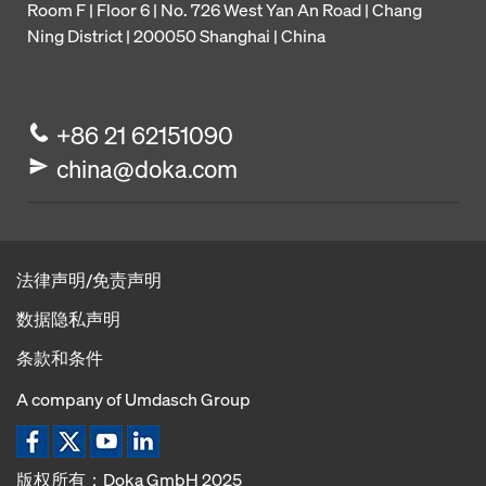
Room F | Floor 6 | No. 726 West Yan An Road | Chang
Ning District | 200050 Shanghai | China
+86 21 62151090
china@doka.com
法律声明/免责声明
数据隐私声明
条款和条件
A company of Umdasch Group
版权所有；Doka GmbH 2025