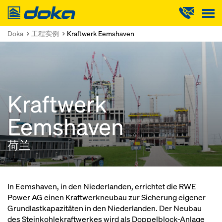
Doka
Doka
工程实例
Kraftwerk Eemshaven
Kraftwerk
Eemshaven
荷兰
In Eemshaven, in den Niederlanden, errichtet die RWE
Power AG einen Kraftwerkneubau zur Sicherung eigener
Grundlastkapazitäten in den Niederlanden. Der Neubau
des Steinkohlekraftwerkes wird als Doppelblock-Anlage