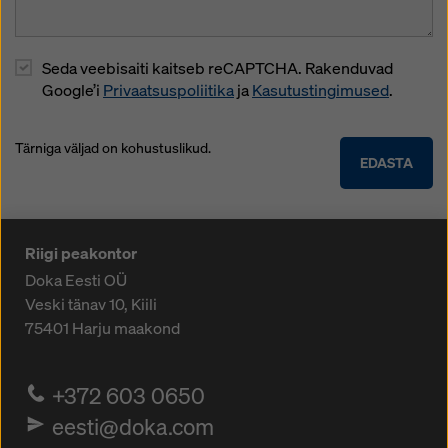
Seda veebisaiti kaitseb reCAPTCHA. Rakenduvad
Google’i
Privaatsuspoliitika
ja
Kasutustingimused
.
Tärniga väljad on kohustuslikud.
EDASTA
Riigi peakontor
Doka Eesti OÜ
Veski tänav 10, Kiili
75401
Harju maakond
+372 603 0650
eesti@doka.com