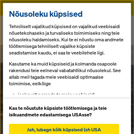
Doka
Nõusoleku küpsised
Algusse
Newsroom
Tehniliselt vajalikud küpsised on vajalikud veebisaidi
nõuetekohaseks ja turvaliseks toimimiseks ning teie
Doka supports largest roller-compacted concrete dam expansion in
nõusoleku haldamiseks. Kui te ei nõustu oma andmete
U.S. history
töötlemisega tehniliselt vajalike küpsiste
seadistamise kaudu, ei saa te veebilehele ligi.
Raise and Roll in Colorado
Doka supports
Kasutame ka muid küpsiseid ja kolmanda osapoole
rakendusi teie eelneval vabatahtlikul nõusolekul. See
aitab meil tagada meie veebisaidi optimaalse
largest roller-
toimimise, eelkõige
jooksvalt parandada meie veebisaidi
compacted
funktsionaalsust (funktsionaalsed ja statistilised
küpsised),
Kas te nõustute küpsiste töötlemisega ja teie
concrete dam
hõlbustada sujuvat ostuprotsessi Doka veebipoe
isikuandmete edastamisega USAsse?
kasutamisel (funktsionaalsed ja statistilised
küpsised),
Jah, lubage kõik küpsised (sh USA