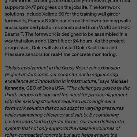
girder forms, creating a flexible, easy-to-move system that
supports 24/7 progress on the jobsite. The formwork
solutions include Xclimb 60 for the training wall girder
formwork, Framax S Xlife panels on the lower training walls
and suspended platforms constructed from WS10 and H20
Beams T. The formwork is designed to be assembled in a
way that allows one 1.2m lift per 24 hours. As the project
progresses, Doka will also install DokaXact Load and
Pressure sensors for real-time concrete monitoring.
"Doka’s involvement in the Gross Reservoir expansion
project underscores our commitment to engineering
excellence and innovation in infrastructure,"
says
Michael
Kennedy
, CEO of Doka USA.
“The challenges posed by the
dam’s stepped design and the need for precise alignment
with the existing structure required us to engineer a
formwork solution that could adapt to varying pressures
while maintaining efficiency and safety. By combining
custom and standard girder forms, our team delivered a
system that not only supports the massive volumes of
roller-compacted concrete but also helps ensure the