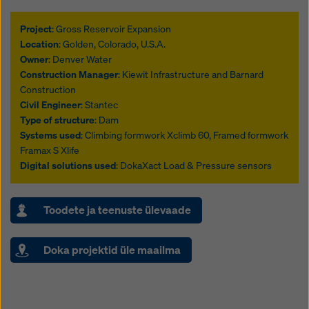
Project
: Gross Reservoir Expansion
Location
: Golden, Colorado, U.S.A.
Owner
: Denver Water
Construction Manager
: Kiewit Infrastructure and Barnard
Construction
Civil Engineer
: Stantec
Type of structure
: Dam
Systems used
: Climbing formwork Xclimb 60, Framed formwork
Framax S Xlife
Digital solutions used
: DokaXact Load & Pressure sensors
Toodete ja teenuste ülevaade
Doka projektid üle maailma