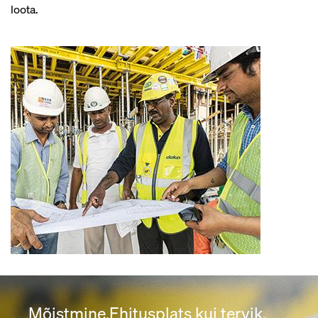
loota.
_Mõistmine.Ehitusplats kui tervik.