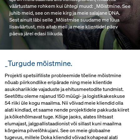
väärtustame rohkem kui ühtegi muud: _Mõistmine. See
juhib meid, see on meie kirg ja meie salajane DNA.
Sest ainult läbi selle _Mõistmise suudame me luua
lisaväärtust, mis aitab meil ja meie klientidel päev
päeva järel edasi liikuda.
_Turgude mõistmine.
Projekti spetsiifiliste probleemide tõeline mõistmine
nõuab piirkondlike eripärade ning meie klientide
asukohariikide vajaduste ja ehitusmeetodite tundmist.
Seetõttu oleme rajanud 150 müügi- ja logistikakeskuse
54 riiki üle kogu maailma. Nii võivad meie kliendid olla
alati kindlad, et saame nende projektidele pakkuda kiiret
ja kõikehõlmavat tuge. Kõige jaoks, alates lihtsast
elumajast, jalgpallistaadionist või sillast kuni maailma
kõrgeima pilvelõhkujani. See on meie globaalne
tugevus, millele Doka kliendid võivad kohapeal alati