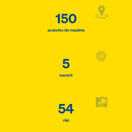
150
asukohta üle maailma
5
mandrit
54
riiki