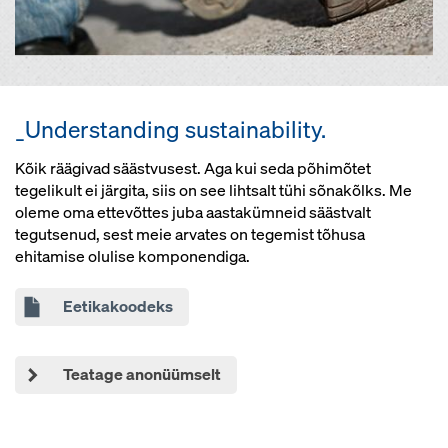
_Understanding sustainability.
Kõik räägivad säästvusest. Aga kui seda põhimõtet
tegelikult ei järgita, siis on see lihtsalt tühi sõnakõlks. Me
oleme oma ettevõttes juba aastakümneid säästvalt
tegutsenud, sest meie arvates on tegemist tõhusa
ehitamise olulise komponendiga.
Eetikakoodeks
Teatage anonüümselt