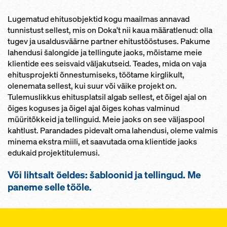
Lugematud ehitusobjektid kogu maailmas annavad
tunnistust sellest, mis on Doka't nii kaua määratlenud: olla
tugev ja usaldusväärne partner ehitustööstuses. Pakume
lahendusi šalongide ja tellingute jaoks, mõistame meie
klientide ees seisvaid väljakutseid. Teades, mida on vaja
ehitusprojekti õnnestumiseks, töötame kirglikult,
olenemata sellest, kui suur või väike projekt on.
Tulemuslikkus ehitusplatsil algab sellest, et õigel ajal on
õiges koguses ja õigel ajal õiges kohas valminud
müüritõkkeid ja tellinguid. Meie jaoks on see väljaspool
kahtlust. Parandades pidevalt oma lahendusi, oleme valmis
minema ekstra miili, et saavutada oma klientide jaoks
edukaid projektitulemusi.
Või lihtsalt öeldes: šabloonid ja tellingud. Me
paneme selle tööle.