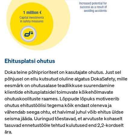
Ehitusplatsi ohutus
Doka teine põhiprioriteet on kasutajate ohutus. Just sel
põhjusel on ellu kutsutud oluline algatus DokaSafety, mille
eesmärk on ohutusalase teadlikkuse suurendamine
klientide ehitusplatsidel toimuvate kõikehõlmavate
ohutuskoolituste raames. Lõppude lõpuks motiveerib
ohutus ehitustöölisi tegema kõik endast oleneva ja
vähendab seega ohtu, et halvimal juhul võib ehitus üldse
seisma jääda. Uuringud tõestavad, et arvutuste kohaselt
tasuvad ennetustööle tehtud kulutused end 2,2-kordselt
ära.