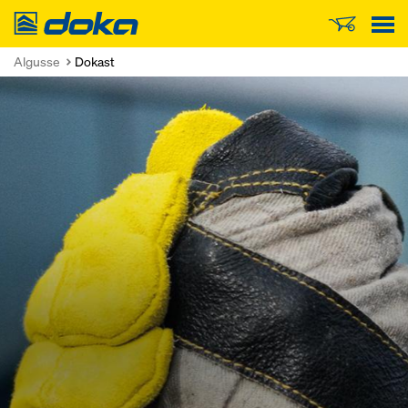
Doka
Algusse
Dokast