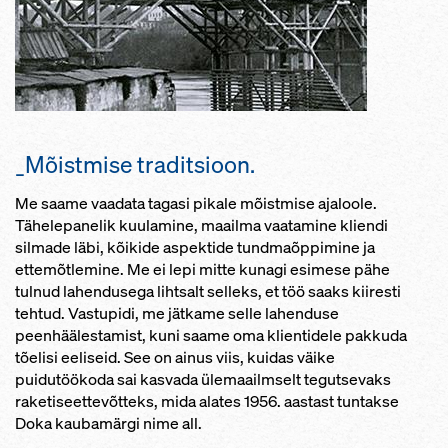
_Mõistmise traditsioon.
Me saame vaadata tagasi pikale mõistmise ajaloole.
Tähelepanelik kuulamine, maailma vaatamine kliendi
silmade läbi, kõikide aspektide tundmaõppimine ja
ettemõtlemine. Me ei lepi mitte kunagi esimese pähe
tulnud lahendusega lihtsalt selleks, et töö saaks kiiresti
tehtud. Vastupidi, me jätkame selle lahenduse
peenhäälestamist, kuni saame oma klientidele pakkuda
tõelisi eeliseid. See on ainus viis, kuidas väike
puidutöökoda sai kasvada ülemaailmselt tegutsevaks
raketiseettevõtteks, mida alates 1956. aastast tuntakse
Doka kaubamärgi nime all.