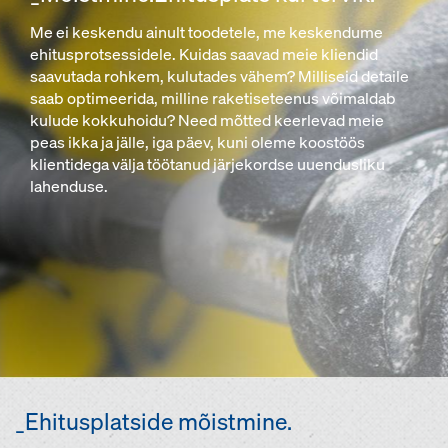
Me ei keskendu ainult toodetele, me keskendume
ehitusprotsessidele. Kuidas saavad meie kliendid
saavutada rohkem, kulutades vähem? Milliseid detaile
saab optimeerida, milline raketiseteenus võimaldab
kulude kokkuhoidu? Need mõtted keerlevad meie
peas ikka ja jälle, iga päev, kuni oleme koostöös
klientidega välja töötanud järjekordse uuendusliku
lahenduse.
_Ehitusplatside mõistmine.