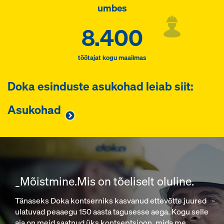
umbes
8.400
töötajat kogu maailmas
Doka esinduste asukohad leiab siit:
Asukohad
_Mõistmine.Mis on tõeliselt oluline.
Tänaseks Doka kontserniks kasvanud ettevõtte juured
ulatuvad peaaegu 150 aasta tagusesse aega. Kogu selle
aja on meid saatnud üks kontseptsioon, mida me