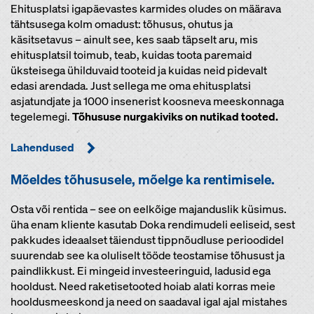
Ehitusplatsi igapäevastes karmides oludes on määrava
tähtsusega kolm omadust: tõhusus, ohutus ja
käsitsetavus – ainult see, kes saab täpselt aru, mis
ehitusplatsil toimub, teab, kuidas toota paremaid
üksteisega ühilduvaid tooteid ja kuidas neid pidevalt
edasi arendada. Just sellega me oma ehitusplatsi
asjatundjate ja 1000 insenerist koosneva meeskonnaga
tegelemegi.
Tõhususe nurgakiviks on nutikad tooted.
Lahendused
Mõeldes tõhususele, mõelge ka rentimisele.
Osta või rentida – see on eelkõige majanduslik küsimus.
üha enam kliente kasutab Doka rendimudeli eeliseid, sest
pakkudes ideaalset täiendust tippnõudluse perioodidel
suurendab see ka oluliselt tööde teostamise tõhusust ja
paindlikkust. Ei mingeid investeeringuid, ladusid ega
hooldust. Need raketisetooted hoiab alati korras meie
hooldusmeeskond ja need on saadaval igal ajal mistahes