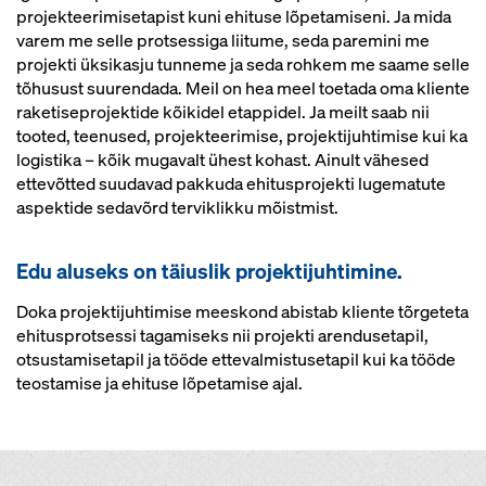
projekteerimisetapist kuni ehituse lõpetamiseni. Ja mida
varem me selle protsessiga liitume, seda paremini me
projekti üksikasju tunneme ja seda rohkem me saame selle
tõhusust suurendada. Meil on hea meel toetada oma kliente
raketiseprojektide kõikidel etappidel. Ja meilt saab nii
tooted, teenused, projekteerimise, projektijuhtimise kui ka
logistika – kõik mugavalt ühest kohast. Ainult vähesed
ettevõtted suudavad pakkuda ehitusprojekti lugematute
aspektide sedavõrd terviklikku mõistmist.
Edu aluseks on täiuslik projektijuhtimine.
Doka projektijuhtimise meeskond abistab kliente tõrgeteta
ehitusprotsessi tagamiseks nii projekti arendusetapil,
otsustamisetapil ja tööde ettevalmistusetapil kui ka tööde
teostamise ja ehituse lõpetamise ajal.