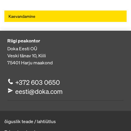
Kaevandamine
Riigi peakontor
Doka Eesti OÜ
Veski tänav 10, Kiili
75401
Harju maakond
+372 603 0650
eesti@doka.com
õiguslik teade / lahtiütlus