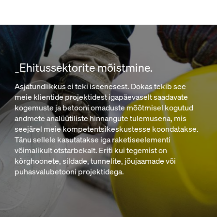
_Ehitussektorite mõistmine.
Asjatundlikkus ei teki iseenesest. Dokas tekib see
meie klientide projektidest igapäevaselt saadavate
kogemuste ja betooni omaduste mõõtmisel kogutud
andmete analüütiliste hinnangute tulemusena, mis
seejärel meie kompetentsikeskustesse koondatakse.
Tänu sellele kasutatakse iga raketiseelementi
võimalikult otstarbekalt. Eriti kui tegemist on
kõrghoonete, sildade, tunnelite, jõujaamade või
puhasvalubetooni projektidega.