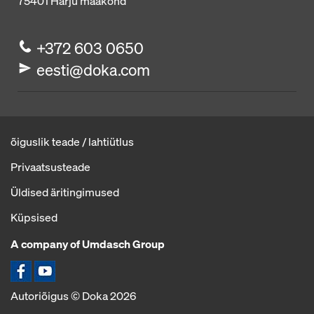
75401
Harju maakond
+372 603 0650
eesti@doka.com
õiguslik teade / lahtiütlus
Privaatsusteade
Üldised äritingimused
Küpsised
A company of Umdasch Group
Ikoon Facebook
Ikoon YouTube
Autoriõigus © Doka 2026