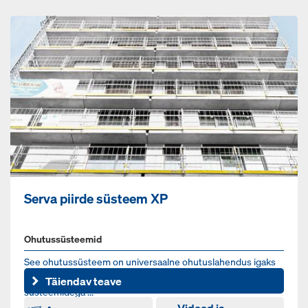
Serva piirde süsteem XP
Ohutussüsteemid
See ohutussüsteem on universaalne ohutuslahendus igaks
servapiirderakenduseks. See sobib optimaalselt Doka
Täiendav teave
süsteemidega ...