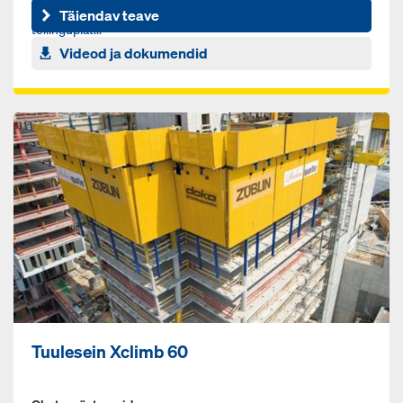
kasutusvalmis, standardsete süsteemi komponentidega
Täiendav teave
tellinguplat...
Videod ja dokumendid
Tuulesein Xclimb 60