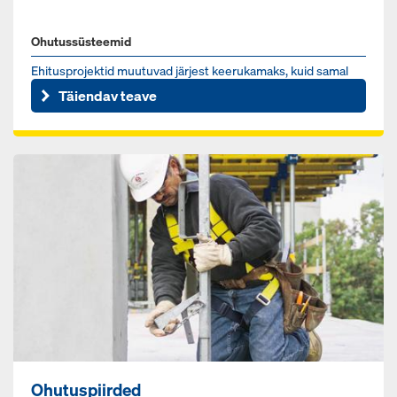
Ohutussüsteemid
Ehitusprojektid muutuvad järjest keerukamaks, kuid samal
ajal tuleb neid kiiremini ja ökonoomsemalt ellu viia. See ei to...
Täiendav teave
Ohutuspiirded