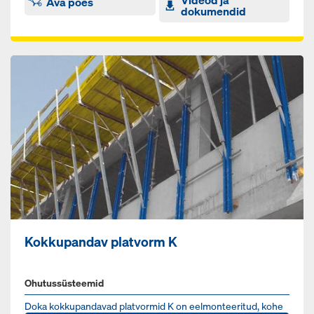
Videod ja
Ava poes
dokumendid
Kokkupandav platvorm K
Ohutussüsteemid
Doka kokkupandavad platvormid K on eelmonteeritud, kohe