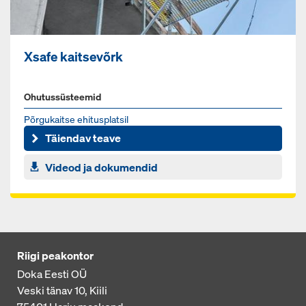
Xsafe kaitsevõrk
Ohutussüsteemid
Põrgukaitse ehitusplatsil
Täiendav teave
Videod ja dokumendid
Riigi peakontor
Doka Eesti OÜ
Veski tänav 10, Kiili