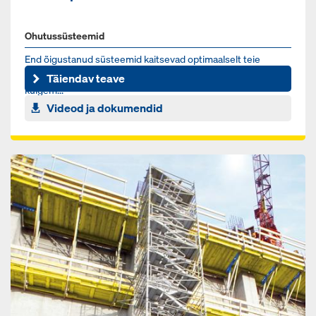
Ohutussüsteemid
End õigustanud süsteemid kaitsevad optimaalselt teie
meeskonda ehitusplatsil ja aitavad palju kaasa töö häireteta
Täiendav teave
kulgem...
Videod ja dokumendid