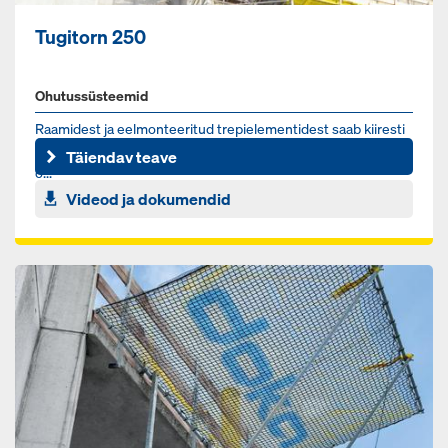
Tugitorn 250
Ohutussüsteemid
Raamidest ja eelmonteeritud trepielementidest saab kiiresti
kokku monteerida stabiilse redeli. Vaheväljapääsud tagavad
Täiendav teave
o...
Videod ja dokumendid