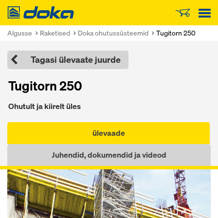
Doka
Algusse
Raketised
Doka ohutussüsteemid
Tugitorn 250
Tagasi ülevaate juurde
Tugitorn 250
Ohutult ja kiirelt üles
ülevaade
Juhendid, dokumendid ja videod