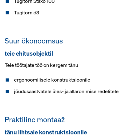
Tugitorn Staxo 100
Tugitorn d3
Suur ökonoomsus
teie ehitusobjektil
Teie töötajate töö on kergem tänu
ergonoomilisele konstruktsioonile
jõudusäästvatele üles- ja allaronimise redelitele
Praktiline montaaž
tänu lihtsale konstruktsioonile