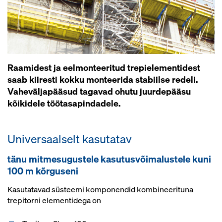
Raamidest ja eelmonteeritud trepielementidest
saab kiiresti kokku monteerida stabiilse redeli.
Vaheväljapääsud tagavad ohutu juurdepääsu
kõikidele töötasapindadele.
Universaalselt kasutatav
tänu mitmesugustele kasutusvõimalustele kuni
100 m kõrguseni
Kasutatavad süsteemi komponendid kombineerituna
trepitorni elementidega on