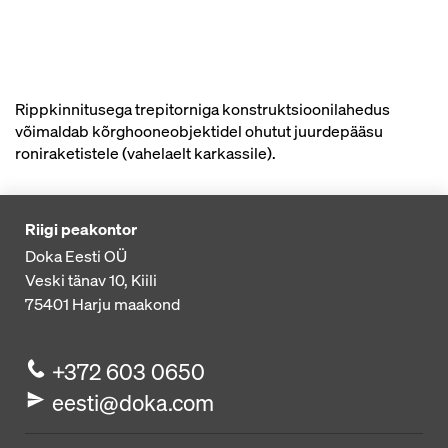
Rippkinnitusega trepitorniga konstruktsioonilahedus
võimaldab kõrghooneobjektidel ohutut juurdepääsu
roniraketistele (vahelaelt karkassile).
Riigi peakontor
Doka Eesti OÜ
Veski tänav 10, Kiili
75401
Harju maakond
+372 603 0650
eesti@doka.com