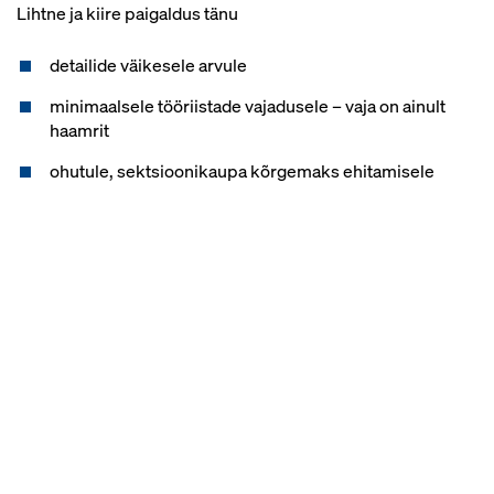
Lihtne ja kiire paigaldus tänu
detailide väikesele arvule
minimaalsele tööriistade vajadusele – vaja on ainult
haamrit
ohutule, sektsioonikaupa kõrgemaks ehitamisele