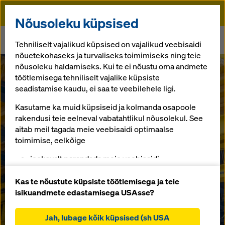
Doka
Nõusoleku küpsised
Algusse
Newsroom
Tehniliselt vajalikud küpsised on vajalikud veebisaidi
Doka supports infrastructure projects with end-to-end solutions
nõuetekohaseks ja turvaliseks toimimiseks ning teie
nõusoleku haldamiseks. Kui te ei nõustu oma andmete
töötlemisega tehniliselt vajalike küpsiste
Major UniKit upgrades and more at bauma 2025
Doka supports
seadistamise kaudu, ei saa te veebilehele ligi.
Kasutame ka muid küpsiseid ja kolmanda osapoole
infrastructure
rakendusi teie eelneval vabatahtlikul nõusolekul. See
aitab meil tagada meie veebisaidi optimaalse
projects with
toimimise, eelkõige
jooksvalt parandada meie veebisaidi
end-to-end
funktsionaalsust (funktsionaalsed ja statistilised
küpsised),
Kas te nõustute küpsiste töötlemisega ja teie
hõlbustada sujuvat ostuprotsessi Doka veebipoe
solutions
isikuandmete edastamisega USAsse?
kasutamisel (funktsionaalsed ja statistilised
küpsised),
Jah, lubage kõik küpsised (sh USA