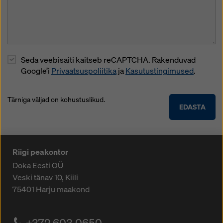
Seda veebisaiti kaitseb reCAPTCHA. Rakenduvad
Google’i
Privaatsuspoliitika
ja
Kasutustingimused
.
Tärniga väljad on kohustuslikud.
EDASTA
Riigi peakontor
Doka Eesti OÜ
Veski tänav 10, Kiili
75401
Harju maakond
+372 603 0650