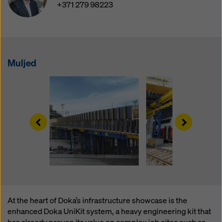
küpsiste seadeid
, klõpsates selle veebisaidi allosas
+371 279 98223
küpsiste seadetele ja kasutades vastavaid
märkeruutusid. Te saate oma nõusoleku igal ajal
tulevase mõjuga ja ilma põhjendusi esitamata
tühistada, klõpsates selle veebisaidi allosas asuval
lingil
küpsiste seadeid
(küpsiste seaded).
Muljed
Lisateavet meie küpsiste kohta leiate
Meie
privaatsuspoliitikast
. Pakume teile ka võimalust valida
oma küpsised (küpsiste täiustatud seaded).
Left
Right
At the heart of Doka’s infrastructure showcase is the
enhanced Doka UniKit system, a heavy engineering kit that