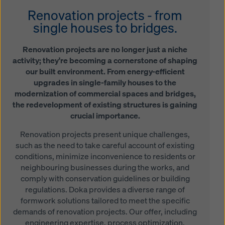
küpsiste seadeid
, klõpsates selle veebisaidi allosas
Renovation projects - from
küpsiste seadetele ja kasutades vastavaid
single houses to bridges.
märkeruutusid. Te saate oma nõusoleku igal ajal
tulevase mõjuga ja ilma põhjendusi esitamata
tühistada, klõpsates selle veebisaidi allosas asuval
Renovation projects are no longer just a niche
lingil
küpsiste seadeid
(küpsiste seaded).
activity; they're becoming a cornerstone of shaping
our built environment. From energy-efficient
Lisateavet meie küpsiste kohta leiate
Meie
upgrades in single-family houses to the
privaatsuspoliitikast
. Pakume teile ka võimalust valida
modernization of commercial spaces and bridges,
oma küpsised (küpsiste täiustatud seaded).
the redevelopment of existing structures is gaining
crucial importance.
Renovation projects present unique challenges,
such as the need to take careful account of existing
conditions, minimize inconvenience to residents or
neighbouring businesses during the works, and
comply with conservation guidelines or building
regulations. Doka provides a diverse range of
formwork solutions tailored to meet the specific
demands of renovation projects. Our offer, including
engineering expertise, process optimization,