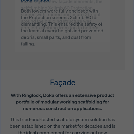
installing the new façade elements, the
down-climb Xclimb 60 Protection
selfclimbing Xclimb 60 Protection
screens. This system ensured the
Both towers were fully enclosed with
screen with framed enclosure Xbright
safety of workers at all heights,
the Protection screens Xclimb 60 for
around the building structure was
stopping falling debris, small parts and
dismantling. This ensured the safety of
applied, climbing from top to bottom.
dust.
the team at every height and prevented
debris, small parts, and dust from
falling.
Façade
With Ringlock, Doka offers an extensive product
portfolio of modular working scaffolding for
numerous construction applications.
This tried-and-tested scaffold system solution has
been established on the market for decades and is
the ideal complement for carrying out new