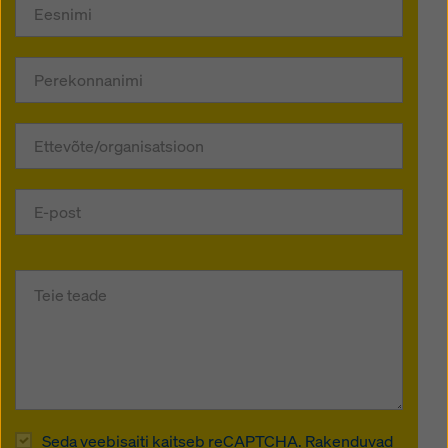
Seda veebisaiti kaitseb reCAPTCHA. Rakenduvad