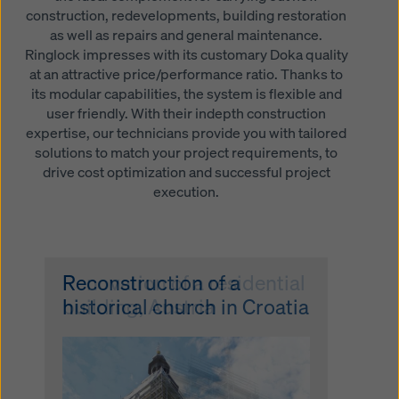
construction, redevelopments, building restoration
as well as repairs and general maintenance.
Ringlock impresses with its customary Doka quality
at an attractive price/performance ratio. Thanks to
its modular capabilities, the system is flexible and
user friendly. With their indepth construction
expertise, our technicians provide you with tailored
solutions to match your project requirements, to
drive cost optimization and successful project
execution.
Reconstruction of a
Renovation of a residential
historical church in Croatia
building, Austria