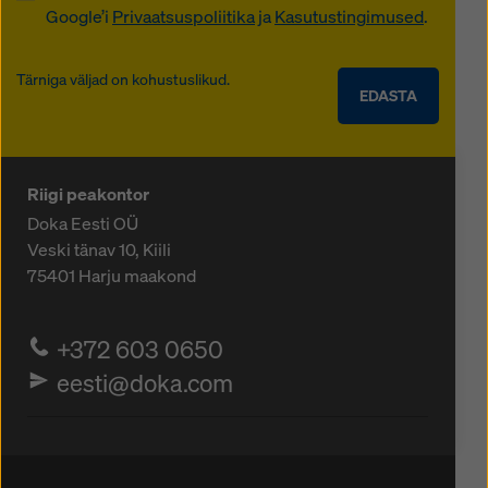
Google’i
Privaatsuspoliitika
ja
Kasutustingimused
.
Tärniga väljad on kohustuslikud.
EDASTA
Riigi peakontor
Doka Eesti OÜ
Veski tänav 10, Kiili
75401
Harju maakond
+372 603 0650
eesti@doka.com