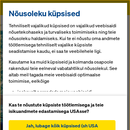
Doka
Nõusoleku küpsised
Algusse
Renovation
Tehniliselt vajalikud küpsised on vajalikud veebisaidi
nõuetekohaseks ja turvaliseks toimimiseks ning teie
nõusoleku haldamiseks. Kui te ei nõustu oma andmete
töötlemisega tehniliselt vajalike küpsiste
seadistamise kaudu, ei saa te veebilehele ligi.
Kasutame ka muid küpsiseid ja kolmanda osapoole
rakendusi teie eelneval vabatahtlikul nõusolekul. See
aitab meil tagada meie veebisaidi optimaalse
toimimise, eelkõige
jooksvalt parandada meie veebisaidi
funktsionaalsust (funktsionaalsed ja statistilised
küpsised),
Kas te nõustute küpsiste töötlemisega ja teie
hõlbustada sujuvat ostuprotsessi Doka veebipoe
isikuandmete edastamisega USAsse?
kasutamisel (funktsionaalsed ja statistilised
küpsised),
Jah, lubage kõik küpsised (sh USA