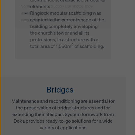
elements.
Some of the construction site photos show
Ringlock modular scaffolding was
assembly conditions and are therefore not
adapted to the current shape of the
always complete in terms of safety.
building completely enveloping
the church’s tower and all its
protrusions, in a structure with a
2
total area of 1,550m
of scaffolding.
Bridges
Maintenance and reconditioning are essential for
the preservation of bridge structures and for
extending their lifespan. System formwork from
Doka provides ready-to-go solutions for a wide
variety of applications