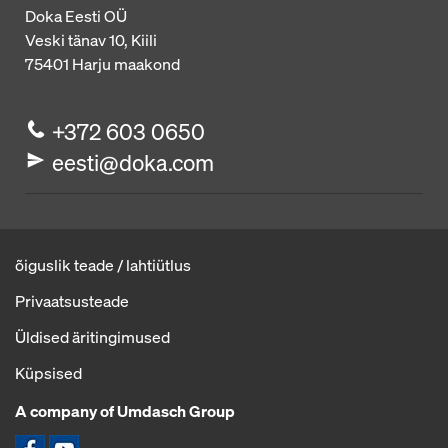
Doka Eesti OÜ
Veski tänav 10, Kiili
75401
Harju maakond
+372 603 0650
eesti@doka.com
õiguslik teade / lahtiütlus
Privaatsusteade
Üldised äritingimused
Küpsised
A company of Umdasch Group
Ikoon Facebook
Ikoon YouTube