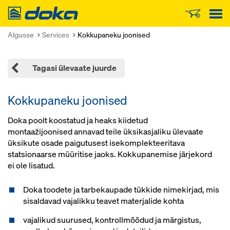
Doka
Algusse
Services
Kokkupaneku joonised
Tagasi ülevaate juurde
Kokkupaneku joonised
Doka poolt koostatud ja heaks kiidetud
montaažijoonised annavad teile üksikasjaliku ülevaate
üksikute osade paigutusest isekomplekteeritava
statsionaarse müüritise jaoks. Kokkupanemise järjekord
ei ole lisatud.
Doka toodete ja tarbekaupade tükkide nimekirjad, mis
sisaldavad vajalikku teavet materjalide kohta
vajalikud suurused, kontrollmõõdud ja märgistus,