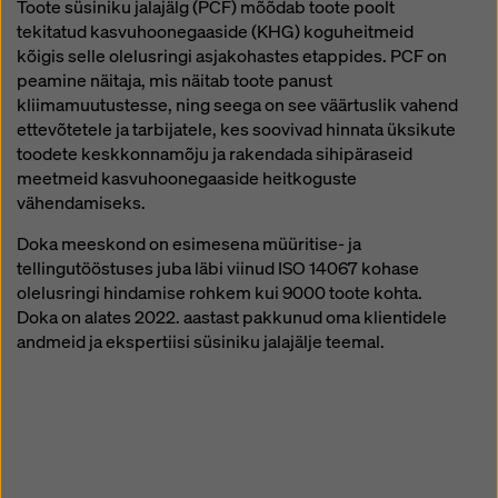
Toote süsiniku jalajälg (PCF) mõõdab toote poolt
küpsiste seadeid
, klõpsates selle veebisaidi allosas
tekitatud kasvuhoonegaaside (KHG) koguheitmeid
küpsiste seadetele ja kasutades vastavaid
kõigis selle olelusringi asjakohastes etappides. PCF on
märkeruutusid. Te saate oma nõusoleku igal ajal
peamine näitaja, mis näitab toote panust
tulevase mõjuga ja ilma põhjendusi esitamata
kliimamuutustesse, ning seega on see väärtuslik vahend
tühistada, klõpsates selle veebisaidi allosas asuval
ettevõtetele ja tarbijatele, kes soovivad hinnata üksikute
lingil
küpsiste seadeid
(küpsiste seaded).
toodete keskkonnamõju ja rakendada sihipäraseid
Lisateavet meie küpsiste kohta leiate
Meie
meetmeid kasvuhoonegaaside heitkoguste
privaatsuspoliitikast
. Pakume teile ka võimalust valida
vähendamiseks.
oma küpsised (küpsiste täiustatud seaded).
Doka meeskond on esimesena müüritise- ja
tellingutööstuses juba läbi viinud ISO 14067 kohase
olelusringi hindamise rohkem kui 9000 toote kohta.
Doka on alates 2022. aastast pakkunud oma klientidele
andmeid ja ekspertiisi süsiniku jalajälje teemal.