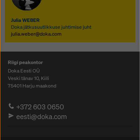
avalikult oma turupartneritega jaganud.
Güteschutzverband Betonschalungen
Europa e.V. (GSV) kokkulepe
Julia WEBER
miinimumstandardite kohta on
Doka jätkusuutlikkuse juhtimise juht
intensiivse koostöö tulemus
julia.weber@doka.com
spetsiaalses töörühmas.
Riigi peakontor
Doka Eesti OÜ
Veski tänav 10, Kiili
75401
Harju maakond
+372 603 0650
eesti@doka.com