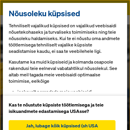
Doka
Nõusoleku küpsised
Algusse
Product Carbon Footprint
Tehniliselt vajalikud küpsised on vajalikud veebisaidi
nõuetekohaseks ja turvaliseks toimimiseks ning teie
nõusoleku haldamiseks. Kui te ei nõustu oma andmete
töötlemisega tehniliselt vajalike küpsiste
seadistamise kaudu, ei saa te veebilehele ligi.
Kasutame ka muid küpsiseid ja kolmanda osapoole
rakendusi teie eelneval vabatahtlikul nõusolekul. See
aitab meil tagada meie veebisaidi optimaalse
toimimise, eelkõige
jooksvalt parandada meie veebisaidi
funktsionaalsust (funktsionaalsed ja statistilised
küpsised),
Kas te nõustute küpsiste töötlemisega ja teie
hõlbustada sujuvat ostuprotsessi Doka veebipoe
isikuandmete edastamisega USAsse?
kasutamisel (funktsionaalsed ja statistilised
Toote süsiniku
küpsised),
Jah, lubage kõik küpsised (sh USA