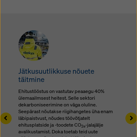
Jätkusuutlikkuse nõuete
täitmine
Ehitustööstus on vastutav peaaegu 40%
ülemaailmsest heitest. Selle sektori
dekarboniseerimine on väga oluline.
Seepärast nõutakse riigihangetes üha enam
Left
Ri
läbipaistvust, nõudes töövõtjatelt
ehitusplatside ja -toodete CO
-jalajälje
2e
avalikustamist. Doka toetab teid uute