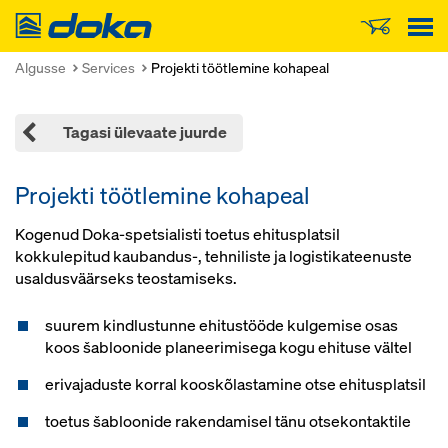
Doka
Algusse
Services
Projekti töötlemine kohapeal
Tagasi ülevaate juurde
Projekti töötlemine kohapeal
Kogenud Doka-spetsialisti toetus ehitusplatsil
kokkulepitud kaubandus-, tehniliste ja logistikateenuste
usaldusväärseks teostamiseks.
suurem kindlustunne ehitustööde kulgemise osas
koos šabloonide planeerimisega kogu ehituse vältel
erivajaduste korral kooskõlastamine otse ehitusplatsil
toetus šabloonide rakendamisel tänu otsekontaktile