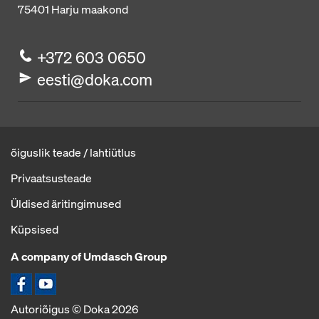
75401
Harju maakond
+372 603 0650
eesti@doka.com
õiguslik teade / lahtiütlus
Privaatsusteade
Üldised äritingimused
Küpsised
A company of Umdasch Group
Ikoon Facebook
Ikoon YouTube
Autoriõigus © Doka 2026