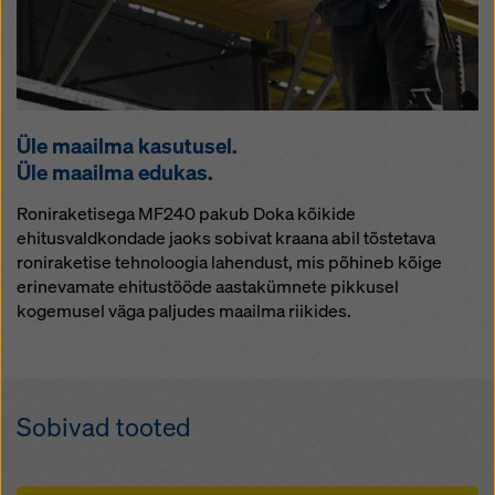
Üle maailma kasutusel.
Üle maailma edukas.
Roniraketisega MF240 pakub Doka kõikide
ehitusvaldkondade jaoks sobivat kraana abil tõstetava
roniraketise tehnoloogia lahendust, mis põhineb kõige
erinevamate ehitustööde aastakümnete pikkusel
kogemusel väga paljudes maailma riikides.
Sobivad tooted