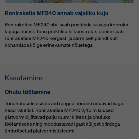
Roniraketis MF240 annab vajaliku kuju
Roniraketise MF240 abil saab püstitada ka väga keeruka
kujuga ehitisi. Tänu praktilisele konstruktsioonile saab
roniraketise MF240 kergesti ja äärmiselt paindlikult
kohandada kõige erinevamate nõuetega.
Kasutamine
Ohutu töötamine
Tööohutusele esitatavad ranged nõuded nõuavad väga
head raketist. Roniraketise MF240 2,40 m laiused
platvormid jätavad palju ruumi kiireks ja ohutuks
töötamiseks ning moodustavad igast küljest piirdega
ümbritsetud platvormisüsteemi.