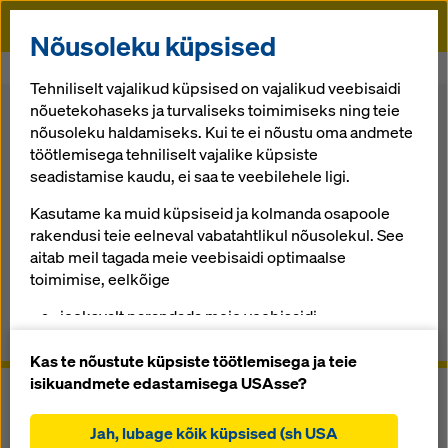
Doka
Nõusoleku küpsised
Algusse
Raketised
Roniraketise süsteem
Roniraketis MF240
Tehniliselt vajalikud küpsised on vajalikud veebisaidi
nõuetekohaseks ja turvaliseks toimimiseks ning teie
Tagasi ülevaate juurde
nõusoleku haldamiseks. Kui te ei nõustu oma andmete
töötlemisega tehniliselt vajalike küpsiste
Roniraketis MF240
seadistamise kaudu, ei saa te veebilehele ligi.
Kasutame ka muid küpsiseid ja kolmanda osapoole
Kraanaga teisaldatav roniraketis mistahes kuju ja
rakendusi teie eelneval vabatahtlikul nõusolekul. See
kõrgusega ehitistele
aitab meil tagada meie veebisaidi optimaalse
toimimise, eelkõige
ülevaade
jooksvalt parandada meie veebisaidi
funktsionaalsust (funktsionaalsed ja statistilised
Juhendid, dokumendid ja videod
küpsised),
Kas te nõustute küpsiste töötlemisega ja teie
hõlbustada sujuvat ostuprotsessi Doka veebipoe
isikuandmete edastamisega USAsse?
kasutamisel (funktsionaalsed ja statistilised
küpsised),
Jah, lubage kõik küpsised (sh USA