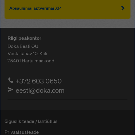
Apsauginiai aptvėrimai XP
Riigi peakontor
Doka Eesti OÜ
Veski tänav 10, Kiili
75401
Harju maakond
+372 603 0650
eesti@doka.com
õiguslik teade / lahtiütlus
Privaatsusteade