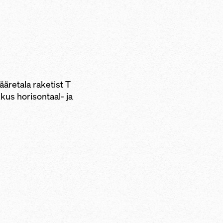
 ääretala raketist T
kus horisontaal- ja