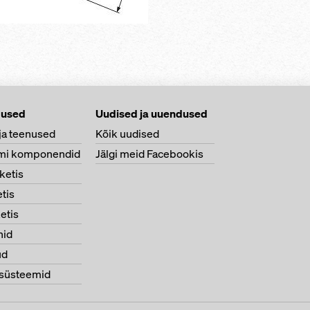
dused
Uudised ja uuendused
ja teenused
Kõik uudised
mi komponendid
Jälgi meid Facebookis
ketis
tis
etis
nid
ud
süsteemid