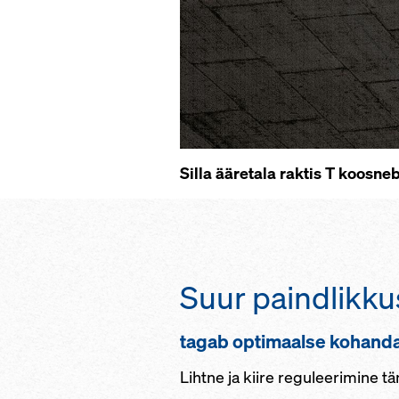
Silla ääretala raktis T koosn
Suur paindlikku
tagab optimaalse kohandam
Lihtne ja kiire reguleerimine t