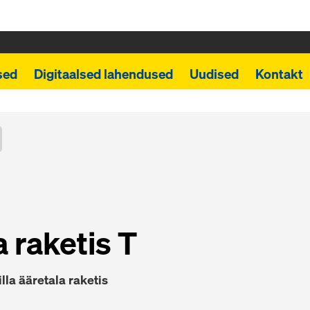
sed
Digitaalsed lahendused
Uudised
Kontakt
a raketis T
illa ääretala raketis