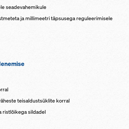
urele seadevahemikule
astmeteta ja millimeetri täpsusega reguleerimisele
edenemise
rral
väheste teisaldustsüklite korral
 ristlõikega sildadel