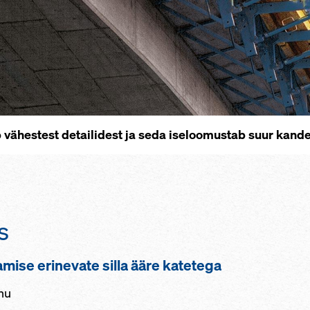
eb vähestest detailidest ja seda iseloomustab suur kand
s
ise erinevate silla ääre katetega
änu