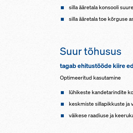
silla ääretala konsooli su
silla ääretala toe kõrguse 
Suur tõhusus
tagab ehitustööde kiire 
Optimeeritud kasutamine
lühikeste kandetarindite ko
keskmiste sillapikkuste ja 
väikese raadiuse ja keeruka