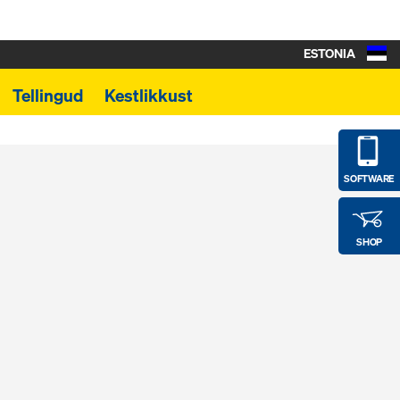
ESTONIA
Tellingud
Kestlikkust
SOFTWARE
SHOP