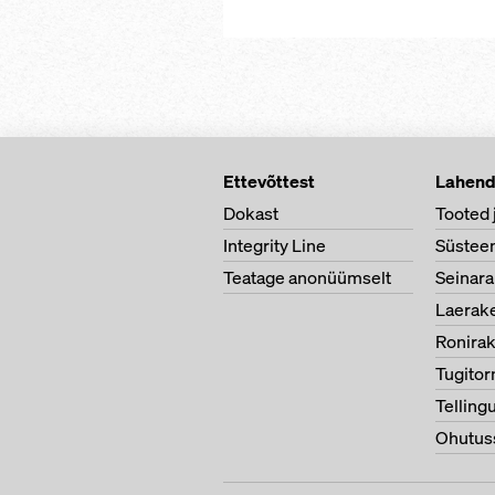
Ettevõttest
Lahen
Dokast
Tooted 
Integrity Line
Süstee
Teatage anonüümselt
Seinara
Laerake
Ronirak
Tugitor
Telling
Ohutus