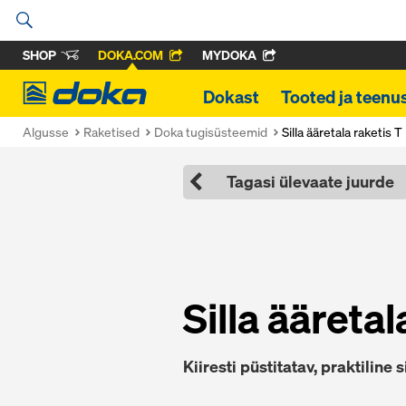
SHOP
DOKA.COM
MYDOKA
Doka
Dokast
Tooted ja teenu
Algusse
Raketised
Doka tugisüsteemid
Silla ääretala raketis T
Tagasi ülevaate juurde
Silla ääretal
Kiiresti püstitatav, praktiline s