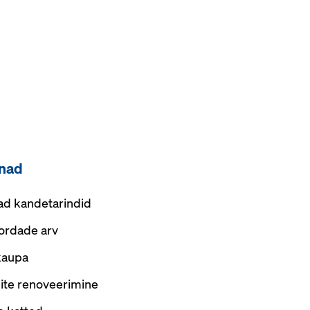
nnad
ad kandetarindid
ordade arv
kaupa
ite renoveerimine