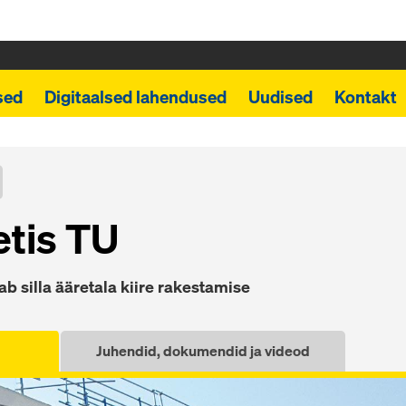
sed
Digitaalsed lahendused
Uudised
Kontakt
tis TU
agab silla ääretala kiire rakestamise
Juhendid, dokumendid ja videod