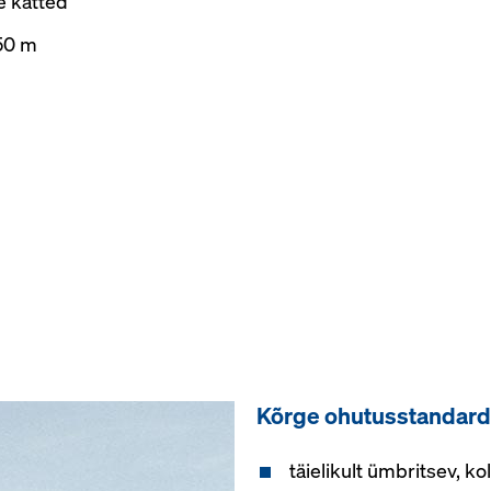
e katted
250 m
Kõrge ohutusstandard
täielikult ümbritsev, k