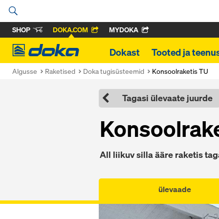
SHOP
DOKA.COM
MYDOKA
Doka
Dokast
Tooted ja teenu
Algusse
Raketised
Doka tugisüsteemid
Konsoolraketis TU
Tagasi ülevaate juurde
Konsoolrake
All liikuv silla ääre raketis t
ülevaade