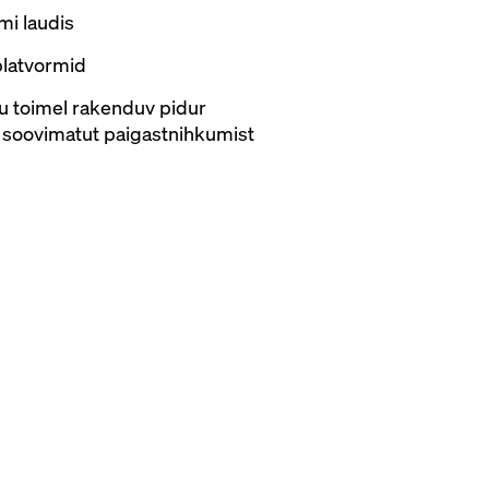
rmi laudis
platvormid
õu toimel rakenduv pidur
 soovimatut paigastnihkumist