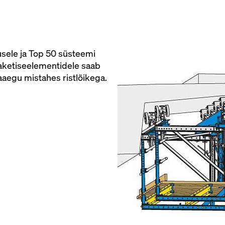
sele ja Top 50 süsteemi
aketiseelementidele saab
aegu mistahes ristlõikega.