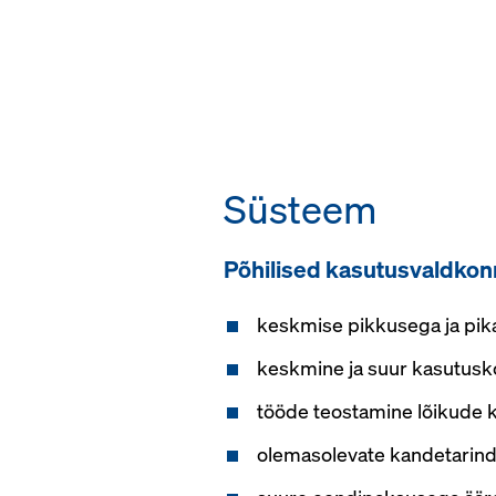
Süsteem
Põhilised kasutusvaldko
keskmise pikkusega ja pik
keskmine ja suur kasutusk
tööde teostamine lõikude 
olemasolevate kandetarind