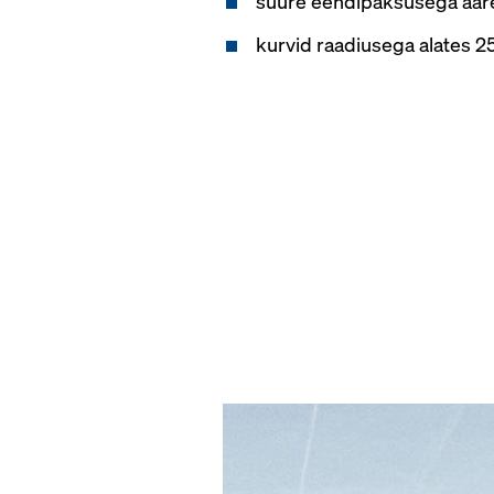
suure eendipaksusega äär
kurvid raadiusega alates 