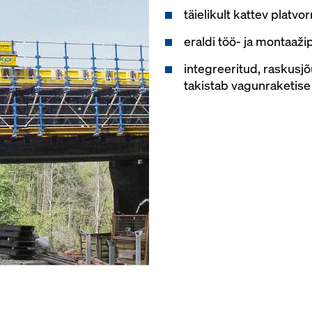
täielikult kattev platvo
eraldi töö- ja montaaži
integreeritud, raskusj
takistab vagunraketise