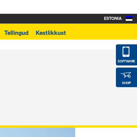
ESTONIA
Tellingud
Kestlikkust
SOFTWARE
SHOP