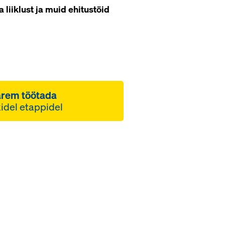
liiklust ja muid ehitustöid
arem töötada
kidel etappidel
sonali optimaalne
ssiivse ohutuse kõrge
 kiiresti
 tööplatvormid