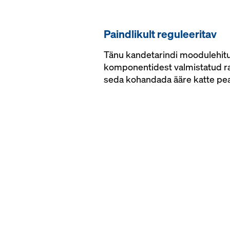
Paindlikult reguleeritav
Tänu kandetarindi moodulehitu
komponentidest valmistatud r
seda kohandada ääre katte pea