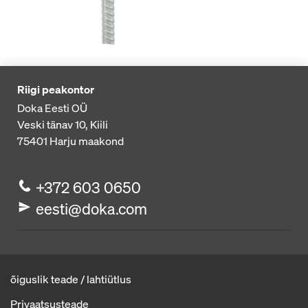
Riigi peakontor
Doka Eesti OÜ
Veski tänav 10, Kiili
75401
Harju maakond
+372 603 0650
eesti@doka.com
õiguslik teade / lahtiütlus
Privaatsusteade