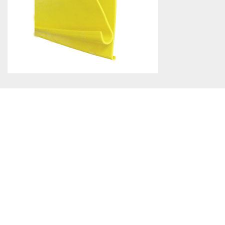
tvirta ir stabili su visų matmenų
strypais;
nemokamas atspaudas, jei
užsakoma 2 ar daugiau padėklų;
dėl gerai matomos geltonos
spalvos lengviau pamatyti pavojų.