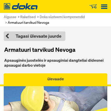
Doka
Algusse
Raketised
Doka süsteemi komponendid
Armatuuri tarvikud Nevoga
Tagasi ülevaate juurde
Armatuuri tarvikud Nevoga
Apsauginės juostelės ir apsauginiai dangteliai didesnei
apsaugai darbo vietoje
ülevaade