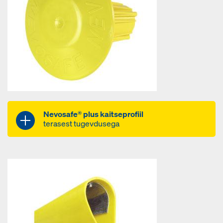
tänu ribilisele pinnale püsib
kindlalt ja stabiilselt paigal
kaitsekatted keeratakse
sarrusvarraste otsa
tänu kollasele hoiatusvärvile
suureneb ohtliku koha nähtavus
Nevosafe® plus kaitseprofiil
terasest tugevdusega
daugkartinio naudojimo;
galima naudoti horizontaliai arba
vertikaliai;
oro sąlygoms ir smūgiams
atsparus plastikas;