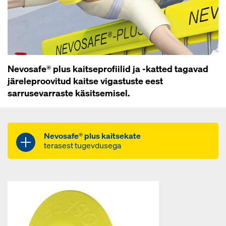
Nevosafe® plus kaitseprofiilid ja -katted tagavad
järeleproovitud kaitse vigastuste eest
sarrusevarraste käsitsemisel.
Nevosafe® plus kaitsekate
terasest tugevdusega
korduvkasutatav
läbitorkekindel
ilmastiku- ja löögikindel plast