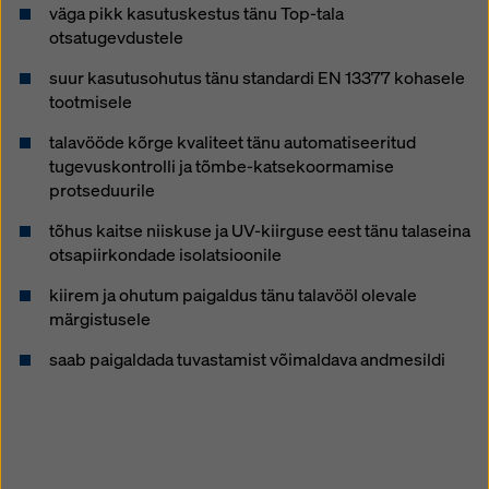
küpsiste seadeid
, klõpsates selle veebisaidi allosas
väga pikk kasutuskestus tänu Top-tala
küpsiste seadetele ja kasutades vastavaid
otsatugevdustele
märkeruutusid. Te saate oma nõusoleku igal ajal
suur kasutusohutus tänu standardi EN 13377 kohasele
tulevase mõjuga ja ilma põhjendusi esitamata
tootmisele
tühistada, klõpsates selle veebisaidi allosas asuval
lingil
küpsiste seadeid
(küpsiste seaded).
talavööde kõrge kvaliteet tänu automatiseeritud
tugevuskontrolli ja tõmbe-katsekoormamise
Lisateavet meie küpsiste kohta leiate
Meie
protseduurile
privaatsuspoliitikast
. Pakume teile ka võimalust valida
oma küpsised (küpsiste täiustatud seaded).
tõhus kaitse niiskuse ja UV-kiirguse eest tänu talaseina
otsapiirkondade isolatsioonile
kiirem ja ohutum paigaldus tänu talavööl olevale
märgistusele
saab paigaldada tuvastamist võimaldava andmesildi