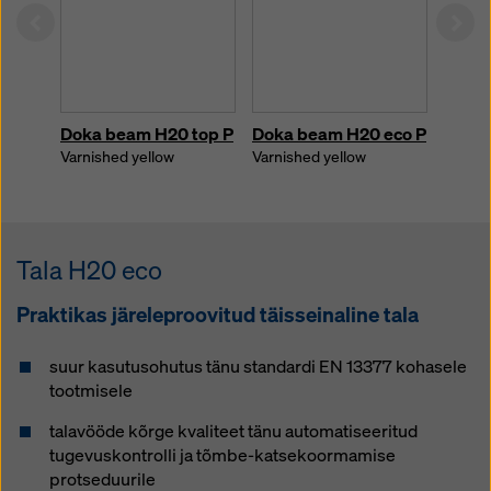
Left
Rig
Doka beam H20 top P
Doka beam H20 eco P
Kõik 
toote
Varnished yellow
Varnished yellow
Tala H20 eco
Praktikas järeleproovitud täisseinaline tala
suur kasutusohutus tänu standardi EN 13377 kohasele
tootmisele
talavööde kõrge kvaliteet tänu automatiseeritud
tugevuskontrolli ja tõmbe-katsekoormamise
protseduurile