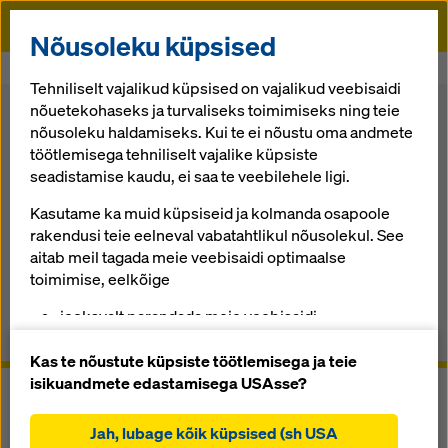
Doka
Nõusoleku küpsised
Algusse
Raketised
Doka süsteemi komponendid
Puittalad
Tehniliselt vajalikud küpsised on vajalikud veebisaidi
nõuetekohaseks ja turvaliseks toimimiseks ning teie
Tagasi ülevaate juurde
Pood
nõusoleku haldamiseks. Kui te ei nõustu oma andmete
töötlemisega tehniliselt vajalike küpsiste
Puittalad
seadistamise kaudu, ei saa te veebilehele ligi.
Kasutame ka muid küpsiseid ja kolmanda osapoole
Praktikas järeleproovitud komponendid paljude Doka
rakendusi teie eelneval vabatahtlikul nõusolekul. See
raketisesüsteemide jaoks
aitab meil tagada meie veebisaidi optimaalse
toimimise, eelkõige
ülevaade
jooksvalt parandada meie veebisaidi
funktsionaalsust (funktsionaalsed ja statistilised
Juhendid, dokumendid ja videod
küpsised),
Kas te nõustute küpsiste töötlemisega ja teie
hõlbustada sujuvat ostuprotsessi Doka veebipoe
isikuandmete edastamisega USAsse?
kasutamisel (funktsionaalsed ja statistilised
küpsised),
Jah, lubage kõik küpsised (sh USA