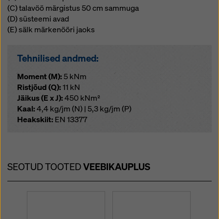
(C) talavöö märgistus 50 cm sammuga
(D) süsteemi avad
(E) sälk märkenööri jaoks
Tehnilised andmed:
Moment (M):
5 kNm
Ristjõud (Q):
11 kN
Jäikus (E x J):
450 kNm²
Kaal:
4,4 kg/jm (N) | 5,3 kg/jm (P)
Heakskiit:
EN 13377
SEOTUD TOOTED
VEEBIKAUPLUS