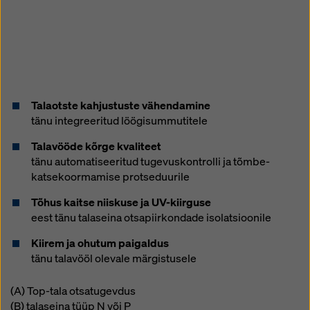
Talaotste kahjustuste vähendamine
tänu integreeritud löögisummutitele
Talavööde kõrge kvaliteet
tänu automatiseeritud tugevuskontrolli ja tõmbe-
katsekoormamise protseduurile
Tõhus kaitse niiskuse ja UV-kiirguse
eest tänu talaseina otsapiirkondade isolatsioonile
Kiirem ja ohutum paigaldus
tänu talavööl olevale märgistusele
(A) Top-tala otsatugevdus
(B) talaseina tüüp N või P