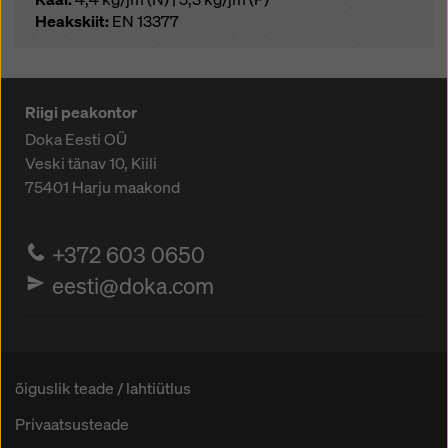
Heakskiit:
EN 13377
Riigi peakontor
Doka Eesti OÜ
Veski tänav 10, Kiili
75401
Harju maakond
+372 603 0650
eesti@doka.com
õiguslik teade / lahtiütlus
Privaatsusteade