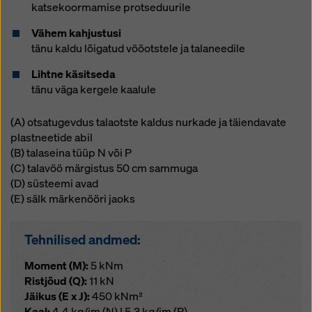
katsekoormamise protseduurile
Vähem kahjustusi
tänu kaldu lõigatud vööotstele ja talaneedile
Lihtne käsitseda
tänu väga kergele kaalule
(A) otsatugevdus talaotste kaldus nurkade ja täiendavate
plastneetide abil
(B) talaseina tüüp N või P
(C) talavöö märgistus 50 cm sammuga
(D) süsteemi avad
(E) sälk märkenööri jaoks
Tehnilised andmed:
Moment (M):
5 kNm
Ristjõud (Q):
11 kN
Jäikus (E x J):
450 kNm²
Kaal:
4,4 kg/jm (N) | 5,3 kg/jm (P)