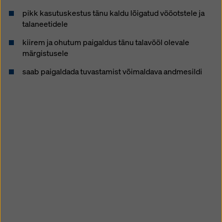
pikk kasutuskestus tänu kaldu lõigatud vööotstele ja
talaneetidele
kiirem ja ohutum paigaldus tänu talavööl olevale
märgistusele
saab paigaldada tuvastamist võimaldava andmesildi