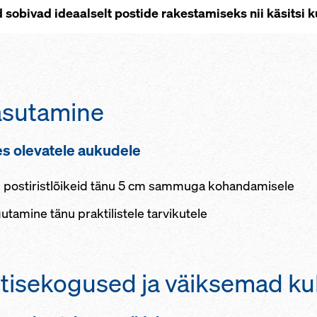
 sobivad ideaalselt postide rakestamiseks nii käsitsi 
asutamine
tes olevatele aukudele
 postiristlõikeid tänu 5 cm sammuga kohandamisele
tamine tänu praktilistele tarvikutele
tisekogused ja väiksemad ku