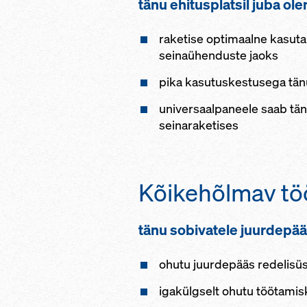
tänu ehitusplatsil juba o
raketise optimaalne kasuta
seinaühenduste jaoks
pika kasutuskestusega tänu 
universaalpaneele saab tänu
seinaraketises
Kõikehõlmav tö
tänu sobivatele juurdepää
ohutu juurdepääs redelisü
igakülgselt ohutu töötamis