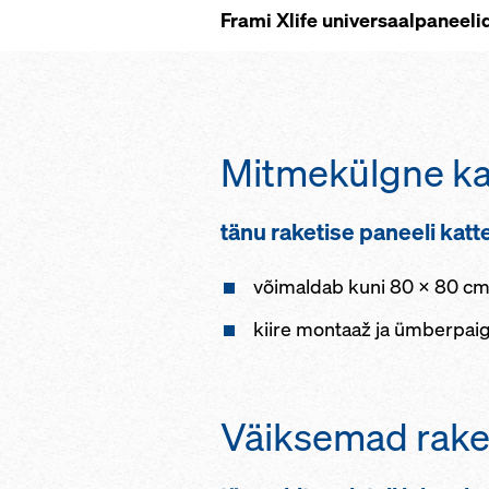
Frami Xlife universaalpaneelid
Mitmekülgne k
tänu raketise paneeli kat
võimaldab kuni 80 x 80 cm
kiire montaaž ja ümberpaigu
Väiksemad rake