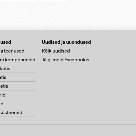
dused
Uudised ja uuendused
ja teenused
Kõik uudised
mi komponendid
Jälgi meid Facebookis
ketis
tis
etis
nid
ud
süsteemid