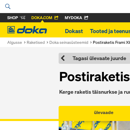
SHOP
DOKA.COM
MYDOKA
Doka
Dokast
Tooted ja teenu
Algusse
Raketised
Doka seinasüsteemid
Postiraketis Frami Xl
Tagasi ülevaate juurde
Postiraketis
Kerge raketis täisnurkse ja r
ülevaade