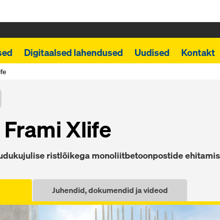
sed
Digitaalsed lahendused
Uudised
Kontakt
ife
 Frami Xlife
uudukujulise ristlõikega monoliitbetoonpostide ehitami
Juhendid, dokumendid ja videod