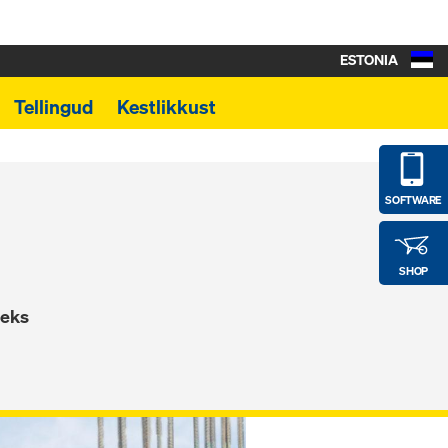
ESTONIA
Tellingud
Kestlikkust
SOFTWARE
SHOP
seks