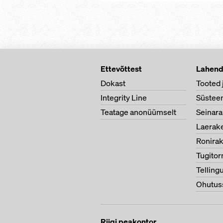
Ettevõttest
Lahen
Dokast
Tooted 
Integrity Line
Süstee
Teatage anonüümselt
Seinara
Laerake
Ronirak
Tugitor
Telling
Ohutus
Riigi peakontor