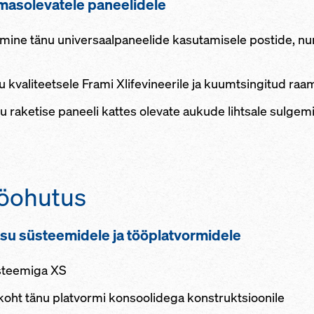
lemasolevatele paneelidele
mine tänu universaalpaneelide kasutamisele postide, nurk
kvaliteetsele Frami Xlifevineerile ja kuumtsingitud raam
 raketise paneeli kattes olevate aukude lihtsale sulgemi
öohutus
su süsteemidele ja tööplatvormidele
steemiga XS
koht tänu platvormi konsoolidega konstruktsioonile