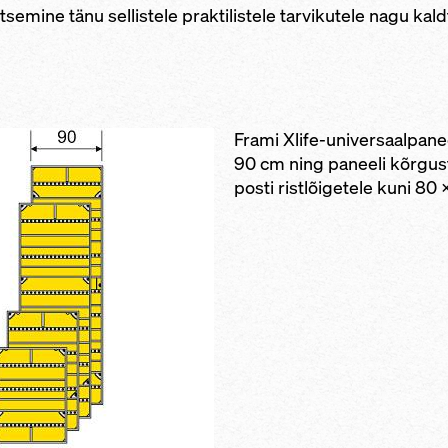
sitsemine tänu sellistele praktilistele tarvikutele nagu k
Frami Xlife-universaalpanee
90 cm ning paneeli kõrgust
posti ristlõigetele kuni 