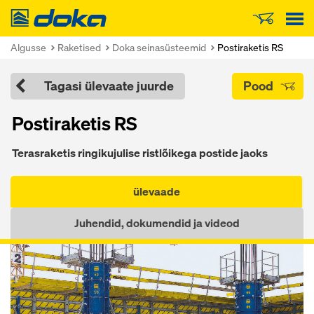
Doka
Algusse
Raketised
Doka seinasüsteemid
Postiraketis RS
Tagasi ülevaate juurde
Pood
Postiraketis RS
Terasraketis ringikujulise ristlõikega postide jaoks
ülevaade
Juhendid, dokumendid ja videod