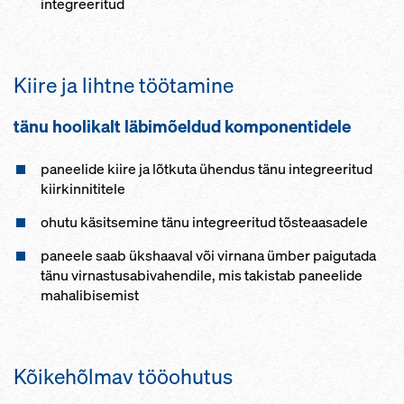
integreeritud
Kiire ja lihtne töötamine
tänu hoolikalt läbimõeldud komponentidele
paneelide kiire ja lõtkuta ühendus tänu integreeritud
kiirkinnititele
ohutu käsitsemine tänu integreeritud tõsteaasadele
paneele saab ükshaaval või virnana ümber paigutada
tänu virnastusabivahendile, mis takistab paneelide
mahalibisemist
Kõikehõlmav tööohutus