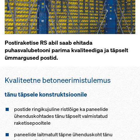
Postiraketise RS abil saab ehitada
puhasvalubetooni parima kvaliteediga ja täpselt
ümmargused postid.
Kvaliteetne betoneerimistulemus
tänu täpsele konstruktsioonile
postide ringikujuline ristlõige ka paneelide
ühenduskohtades tänu täpselt valmistatud
raketisepooltele
paneelide laitmatult täpne ühenduskoht tänu