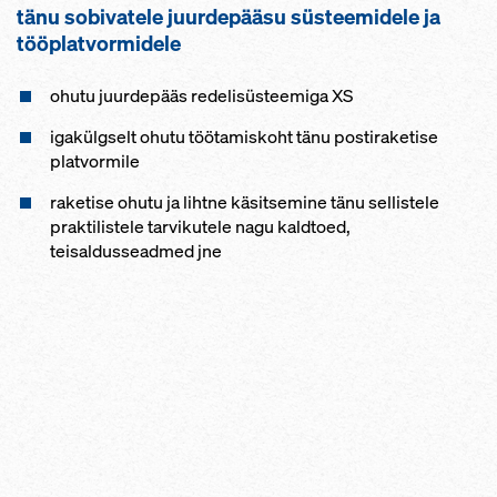
tänu sobivatele juurdepääsu süsteemidele ja
tööplatvormidele
ohutu juurdepääs redelisüsteemiga XS
igakülgselt ohutu töötamiskoht tänu postiraketise
platvormile
raketise ohutu ja lihtne käsitsemine tänu sellistele
praktilistele tarvikutele nagu kaldtoed,
teisaldusseadmed jne