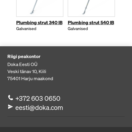
Plumbing strut 340 IB
Plumbing strut 540 IB
Super
Galvanised
Galvanised
Galvan
Riigi peakontor
Doka Eesti OÜ
Veski tänav 10, Kiili
75401
Harju maakond
+372 603 0650
eesti@doka.com