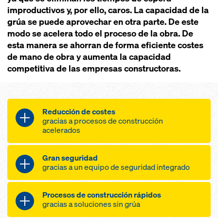
improductivos y, por ello, caros. La capacidad de la
grúa se puede aprovechar en otra parte. De este
modo se acelera todo el proceso de la obra. De
esta manera se ahorran de forma eficiente costes
de mano de obra y aumenta la capacidad
competitiva de las empresas constructoras.
Reducción de costes
gracias a procesos de construcción
acelerados
posicionado rápido y sencillo de
Gran seguridad
las mesas con pocas maniobras
gracias a un equipo de seguridad integrado
desplazamiento de grandes
superficies de mesas de hasta 12,5
trabajo ergonómico y seguro
Procesos de construcción rápidos
m² con una sola persona
desplazando las unidades desde el
gracias a soluciones sin grúa
desplazamiento vertical sin grúa
suelo con los sistemas de