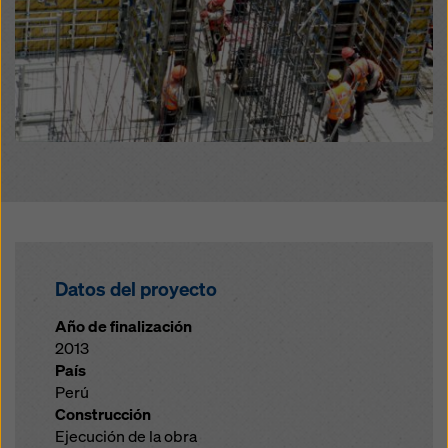
legales efectivos contra esto. Puede rechazar todas
las cookies que requieran consentimiento haciendo
clic en «Rechazar» o ajustando su
configuración de
cookies
haciendo clic en configuración de cookies en
la parte inferior de este sitio web y utilizando las
casillas de verificación correspondientes. Puede
revocar su consentimiento en cualquier momento con
efecto futuro y sin indicar un motivo haciendo clic en
configuración de cookies
en la parte inferior de este
sitio web.
Puede encontrar más información sobre nuestras
cookies
en nuestra política de privacidad
. También le
ofrecemos la opción de seleccionar sus cookies
Datos del proyecto
(configuración avanzada de cookies).
Año de finalización
2013
País
Perú
Construcción
Ejecución de la obra