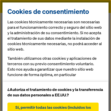
Doka
Cookies de consentimiento
Doka
Referencias
Pardo y Aliaga
Las cookies técnicamente necesarias son necesarias
para el funcionamiento correcto y seguro del sitio web
y la administración de su consentimiento. Si no acepta
el tratamiento de sus datos mediante la instalación de
Edificio Pardo y
cookies técnicamente necesarias, no podrá acceder al
sitio web.
Aliaga
También utilizamos otras cookies y aplicaciones de
terceros con su previo consentimiento voluntario.
Perú
Esto nos ayuda a garantizar que nuestro sitio web
funcione de forma óptima, en particular
mejorar continuamente la funcionalidad de
nuestro sitio web (cookies funcionales y
¿Autoriza el tratamiento de cookies y la transferencia
estadísticas)
de sus datos personales a EE.UU.?
facilitar un proceso de compra sin problemas al
Edificación de uso residencial y oficinas administrativas,
utilizar la tienda online de Doka (cookies
donde a Doka se le adjudicó los verticales de todo el
Sí, permitir todas las cookies (incluidos los