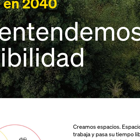
 en 2040
entendemos
ibilidad
Creamos espacios. Espacios
trabaja y pasa su tiempo l