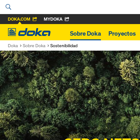
DOKA.COM
MYDOKA
Doka
Sobre Doka
Proyectos
Doka
Sobre Doka
Sostenibilidad