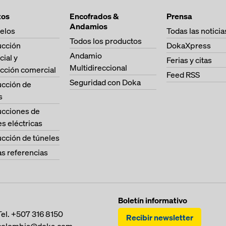
tos
Encofrados &
Prensa
Andamios
elos
Todas las noticia
Todos los productos
ucción
DokaXpress
Andamio
cial y
Ferias y citas
Multidireccional
cción comercial
Feed RSS
Seguridad con Doka
ucción de
s
ucciones de
es eléctricas
cción de túneles
as referencias
Boletín informativo
Tel.
+507 316 8150
Recibir newsletter