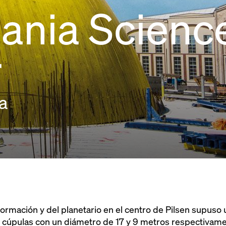
ania Scienc
r
a
ormación y del planetario en el centro de Pilsen supuso 
s cúpulas con un diámetro de 17 y 9 metros respectivame