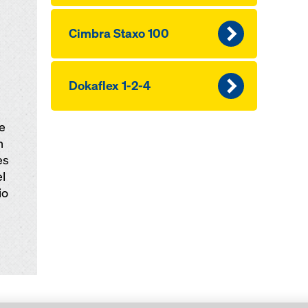
Cimbra Staxo 100
Dokaflex 1-2-4
e
n
es
l
io