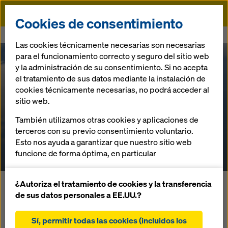
Doka
Cookies de consentimiento
Doka
Referencias
Centrales eólicas Estonia
Las cookies técnicamente necesarias son necesarias
para el funcionamiento correcto y seguro del sitio web
y la administración de su consentimiento. Si no acepta
el tratamiento de sus datos mediante la instalación de
cookies técnicamente necesarias, no podrá acceder al
Centrales eólicas
sitio web.
También utilizamos otras cookies y aplicaciones de
Estonia
terceros con su previo consentimiento voluntario.
Esto nos ayuda a garantizar que nuestro sitio web
Estonia
funcione de forma óptima, en particular
mejorar continuamente la funcionalidad de
nuestro sitio web (cookies funcionales y
¿Autoriza el tratamiento de cookies y la transferencia
Utilizando el encofrado circular para centrales eólicas de
estadísticas)
de sus datos personales a EE.UU.?
Doka, la empresa constructora Skanska pudo reducir los
facilitar un proceso de compra sin problemas al
ciclos a un día y cumplir cómodamente los plazos
utilizar la tienda online de Doka (cookies
Sí, permitir todas las cookies (incluidos los
establecidos.