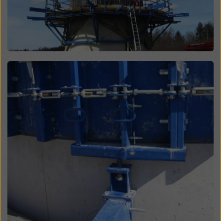
legales efectivos contra esto. Puede rechazar todas
las cookies que requieran consentimiento haciendo
clic en «Rechazar» o ajustando su
configuración de
cookies
haciendo clic en configuración de cookies en
la parte inferior de este sitio web y utilizando las
casillas de verificación correspondientes. Puede
Open
revocar su consentimiento en cualquier momento con
efecto futuro y sin indicar un motivo haciendo clic en
configuración de cookies
en la parte inferior de este
sitio web.
Puede encontrar más información sobre nuestras
cookies
en nuestra política de privacidad
. También le
ofrecemos la opción de seleccionar sus cookies
(configuración avanzada de cookies).