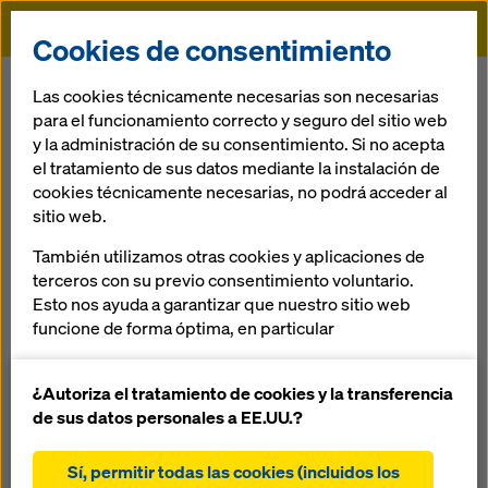
Doka
Cookies de consentimiento
Doka
Referencias
5Noviembre
Las cookies técnicamente necesarias son necesarias
para el funcionamiento correcto y seguro del sitio web
y la administración de su consentimiento. Si no acepta
el tratamiento de sus datos mediante la instalación de
Hidroeléctrica 5 de
cookies técnicamente necesarias, no podrá acceder al
sitio web.
Noviembre
También utilizamos otras cookies y aplicaciones de
terceros con su previo consentimiento voluntario.
El Salvador
Esto nos ayuda a garantizar que nuestro sitio web
funcione de forma óptima, en particular
mejorar continuamente la funcionalidad de
nuestro sitio web (cookies funcionales y
¿Autoriza el tratamiento de cookies y la transferencia
estadísticas)
de sus datos personales a EE.UU.?
facilitar un proceso de compra sin problemas al
Expansion de la Central Hidroeléctrica para una capacidad
utilizar la tienda online de Doka (cookies
de 80 MW.Se proporciono a la obra 1350 m² del Encofrado
Sí, permitir todas las cookies (incluidos los