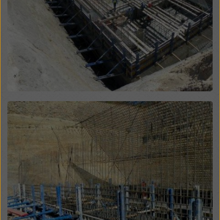
legales efectivos contra esto. Puede rechazar todas
las cookies que requieran consentimiento haciendo
clic en «Rechazar» o ajustando su
configuración de
cookies
haciendo clic en configuración de cookies en
la parte inferior de este sitio web y utilizando las
casillas de verificación correspondientes. Puede
revocar su consentimiento en cualquier momento con
efecto futuro y sin indicar un motivo haciendo clic en
configuración de cookies
en la parte inferior de este
sitio web.
Open
Puede encontrar más información sobre nuestras
cookies
en nuestra política de privacidad
. También le
ofrecemos la opción de seleccionar sus cookies
(configuración avanzada de cookies).