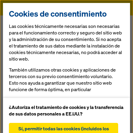
Doka
Cookies de consentimiento
Doka
Servicios
Planificación 3D
Las cookies técnicamente necesarias son necesarias
para el funcionamiento correcto y seguro del sitio web
y la administración de su consentimiento. Si no acepta
Volver
el tratamiento de sus datos mediante la instalación de
cookies técnicamente necesarias, no podrá acceder al
Modelizado de la obra / planificación 3D
sitio web.
Tomando como base los datos existentes se elabora un
También utilizamos otras cookies y aplicaciones de
modelo 3D informatizado de piezas de la obra y/o del
terceros con su previo consentimiento voluntario.
cuerpo del encofrado. Esto puede ser el punto de partida
Esto nos ayuda a garantizar que nuestro sitio web
para continuar la planificación y la fabricación del encofrado
funcione de forma óptima, en particular
especial. Volumen de prestaciones, p. ej.:
mejorar continuamente la funcionalidad de
nuestro sitio web (cookies funcionales y
¿Autoriza el tratamiento de cookies y la transferencia
Análisis de la construcción con los datos existentes
estadísticas)
de sus datos personales a EE.UU.?
(datos 3D, planos 2D, etc.)
facilitar un proceso de compra sin problemas al
utilizar la tienda online de Doka (cookies
Elaboración de un modelo 3D informatizado para la
Sí, permitir todas las cookies (incluidos los