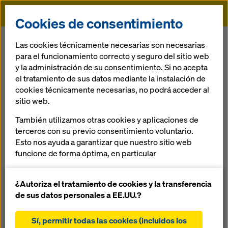
Doka
Cookies de consentimiento
Doka
Servicios
Eliminacion
Las cookies técnicamente necesarias son necesarias
para el funcionamiento correcto y seguro del sitio web
y la administración de su consentimiento. Si no acepta
Atrás
el tratamiento de sus datos mediante la instalación de
cookies técnicamente necesarias, no podrá acceder al
Eliminación
sitio web.
Si es necesario, Doka se encarga de la eliminación
También utilizamos otras cookies y aplicaciones de
adecuada de material de encofrado no reutilizable o
terceros con su previo consentimiento voluntario.
irreparable. Doka le otorga mucha importancia a un
Esto nos ayuda a garantizar que nuestro sitio web
proceso de eliminación transparente. De este modo se
funcione de forma óptima, en particular
obtiene una seguridad de costes y se evitan costes de
mejorar continuamente la funcionalidad de
eliminación imprevisibles. Gracias a que Doka se
nuestro sitio web (cookies funcionales y
¿Autoriza el tratamiento de cookies y la transferencia
encarga de la eliminación, incluidos todos los servicios
estadísticas)
de sus datos personales a EE.UU.?
de logística, usted ahorra tiempo y gana espacio en su
facilitar un proceso de compra sin problemas al
obra.
utilizar la tienda online de Doka (cookies
Sí, permitir todas las cookies (incluidos los