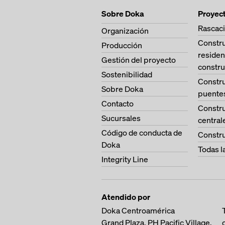
Sobre Doka
Proyec
Rascaci
Organización
Constr
Producción
residen
Gestión del proyecto
constru
Sostenibilidad
Constr
Sobre Doka
puente
Contacto
Constr
Sucursales
central
Código de conducta de
Constru
Doka
Todas l
Integrity Line
Atendido por
Doka Centroamérica
Grand Plaza, PH Pacific Village,