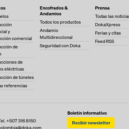
tos
Encofrados &
Prensa
Andamios
elos
Todas las noticia
Todos los productos
ucción
DokaXpress
Andamio
cial y
Ferias y citas
Multidireccional
cción comercial
Feed RSS
Seguridad con Doka
ucción de
s
ucciones de
es eléctricas
cción de túneles
as referencias
Boletín informativo
Tel.
+507 316 8150
Recibir newsletter
colombia@doka.com