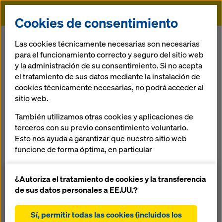
Doka
Cookies de consentimiento
Doka
Servicios
Premontaje del encofrado en la obra
Las cookies técnicamente necesarias son necesarias
para el funcionamiento correcto y seguro del sitio web
y la administración de su consentimiento. Si no acepta
Volver
el tratamiento de sus datos mediante la instalación de
cookies técnicamente necesarias, no podrá acceder al
Premontaje del encofrado en la obra
sitio web.
También utilizamos otras cookies y aplicaciones de
Mediante equipos de montaje formados especialmente, en
terceros con su previo consentimiento voluntario.
la misma obra se montan de forma fiable o se desplazan e
Esto nos ayuda a garantizar que nuestro sitio web
incluso se desmontan, por ejemplo, cimbras, carros de
funcione de forma óptima, en particular
encofrado, pantallas contra el viento o encofrados
trepantes conforme a un volumen de prestaciones
mejorar continuamente la funcionalidad de
definido:
nuestro sitio web (cookies funcionales y
¿Autoriza el tratamiento de cookies y la transferencia
estadísticas)
de sus datos personales a EE.UU.?
Seguridad de costos en el montaje tomando como base
facilitar un proceso de compra sin problemas al
muchas experiencias
utilizar la tienda online de Doka (cookies
Sí, permitir todas las cookies (incluidos los