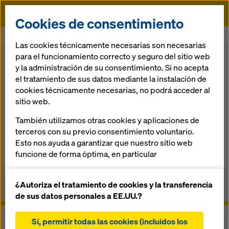
Doka
Cookies de consentimiento
Doka
Encofrado
Sistema de cimbras
Cimbra Staxo 40
Las cookies técnicamente necesarias son necesarias
para el funcionamiento correcto y seguro del sitio web
Volver
y la administración de su consentimiento. Si no acepta
el tratamiento de sus datos mediante la instalación de
cookies técnicamente necesarias, no podrá acceder al
Cimbra Staxo 40
sitio web.
También utilizamos otras cookies y aplicaciones de
La cimbra ligera para la construcción
terceros con su previo consentimiento voluntario.
Esto nos ayuda a garantizar que nuestro sitio web
funcione de forma óptima, en particular
Información general
mejorar continuamente la funcionalidad de
nuestro sitio web (cookies funcionales y
¿Autoriza el tratamiento de cookies y la transferencia
Manuales, documentos y vídeos
estadísticas)
de sus datos personales a EE.UU.?
facilitar un proceso de compra sin problemas al
utilizar la tienda online de Doka (cookies
Sí, permitir todas las cookies (incluidos los